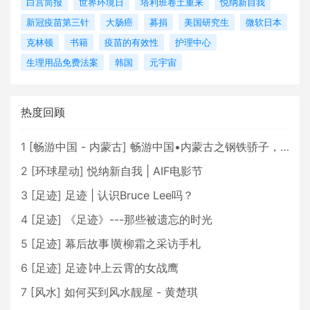
白宫简报
世界环境日
塔利班卷土重来
悦纳新自我
新冠疫苗第三针
大肠癌
募捐
美国研究生
微软日本
克林顿
书籍
疫苗的有效性
护理中心
生理用品免费法案
韩国
元宇宙
热度回顾
1
[
畅游中国 - 内蒙古
]
畅游中国•内蒙古之钢铁骄子，魅力包头
2
[
环球星动
]
悦纳新自我 | AIF电影节
3
[
足迹
]
足迹 | 认识Bruce Lee吗？
4
[
足迹
]
《足迹》---那些被遗忘的时光
5
[
足迹
]
幕后故事∣黄柳霜之采访手札
6
[
足迹
]
足迹∣冲上云霄的女战鹰
7
[
风水
]
如何买到风水靓屋 - 黄楚琪