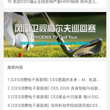
10
美国CDC确认全国首例严重H5N1病例 加州进入紧急状态
推荐内容
1
[
CES消费电子展新闻
]
CES透露的未来：AI、机器人与智能生活大爆发
2
[
CES消费电子展新闻
]
CES 2026 具身智能与创新领域 中国公司大放异彩
3
[
CES消费电子展新闻
]
CES展会今日落幕 预计2026行业收入将超五千亿美元
4
[
CES消费电子展新闻
]
深圳科创学院组团亮相CES 广受好评