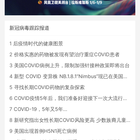
新冠病毒跟踪报道
1
后疫情时代的健康图景
2
价格实惠的药物被发现有望治疗重症COVID患者
3
美国COVID病例上升，限制加强针接种政策即将出台
4
新型 COVID 变异株 NB.1.8.1“Nimbus”现已在美国占据主导地位
5
寻找长期COVID药物的复杂探索
6
COVID疫情5年后，我们准备好迎接下一次大流行了吗？
7
COVID-19，5年又5年…
8
新研究指出女性长期COVID风险更高 少数族裔儿童存在差异
9
美国出现首例H5N1死亡病例