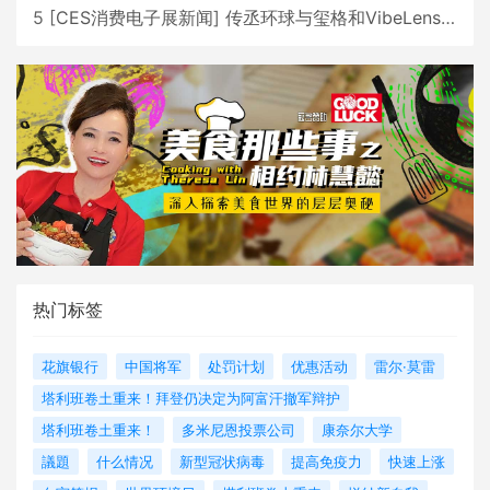
5
[
CES消费电子展新闻
]
传丞环球与玺格和VibeLens共同推出全新耳机
热门标签
花旗银行
中国将军
处罚计划
优惠活动
雷尔·莫雷
塔利班卷土重来！拜登仍决定为阿富汗撤军辩护
塔利班卷土重来！
多米尼恩投票公司
康奈尔大学
議題
什么情况
新型冠状病毒
提高免疫力
快速上涨