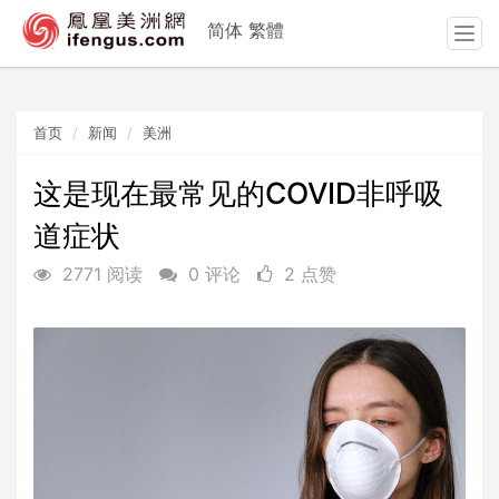
简体
繁體
T
o
g
g
首页
新闻
美洲
l
e
n
这是现在最常见的COVID非呼吸
a
道症状
v
i
2771 阅读
0 评论
2 点赞
g
a
t
i
o
n