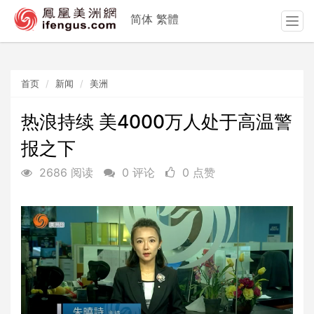
简体
繁體
T
o
g
g
首页
新闻
美洲
l
e
n
热浪持续 美4000万人处于高温警
a
报之下
v
i
2686 阅读
0 评论
0 点赞
g
a
t
i
o
n