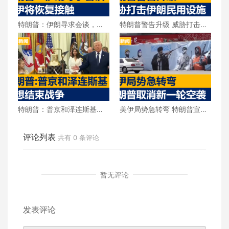
特朗普：伊朗寻求会谈，美
特朗普警告升级 威胁打击伊
伊将恢复接触
朗民用设施
特朗普：普京和泽连斯基都
美伊局势急转弯 特朗普宣布
想结束战争
取消新一轮空袭
评论列表
共有
0
条评论
暂无评论
发表评论