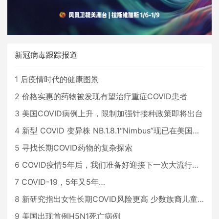
新冠病毒跟踪报道
1
后疫情时代的健康图景
2
价格实惠的药物被发现有望治疗重症COVID患者
3
美国COVID病例上升，限制加强针接种政策即将出台
4
新型 COVID 变异株 NB.1.8.1“Nimbus”现已在美国占据主导地位
5
寻找长期COVID药物的复杂探索
6
COVID疫情5年后，我们准备好迎接下一次大流行了吗？
7
COVID-19，5年又5年…
8
新研究指出女性长期COVID风险更高 少数族裔儿童存在差异
9
美国出现首例H5N1死亡病例