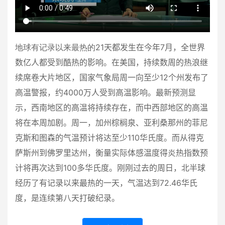
地球有记录以来最热的21
天都发生在今年
7
月，全世界
数亿人都受到酷热的影响。在美国，持续数周的热浪继
续席卷大片地区，国家气象局周一向至少
12
个州发布了
高温警报，约
4000
万人受到高温影响。最新预测显
示，西南地区的高温将持续存在，而中西部地区的高温
将在本周加剧。周一，加州棕榈泉、亚利桑那州的菲尼
克斯和图森的气温预计将达至少
110
华氏度。而从得克
萨斯州到佛罗里达州，衡量实际体感温度得炎热指数预
计将再次达到
100
多华氏度。刚刚过去的周日，北半球
经历了有记录以来最热的一天，气温达到
72.46
华氏
度，是连续第八天打破纪录。