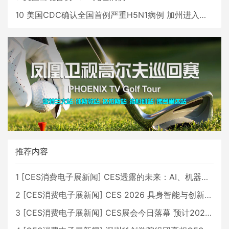
10
美国CDC确认全国首例严重H5N1病例 加州进入紧急状态
推荐内容
1
[
CES消费电子展新闻
]
CES透露的未来：AI、机器人与智能生活大爆发
2
[
CES消费电子展新闻
]
CES 2026 具身智能与创新领域 中国公司大放异彩
3
[
CES消费电子展新闻
]
CES展会今日落幕 预计2026行业收入将超五千亿美元