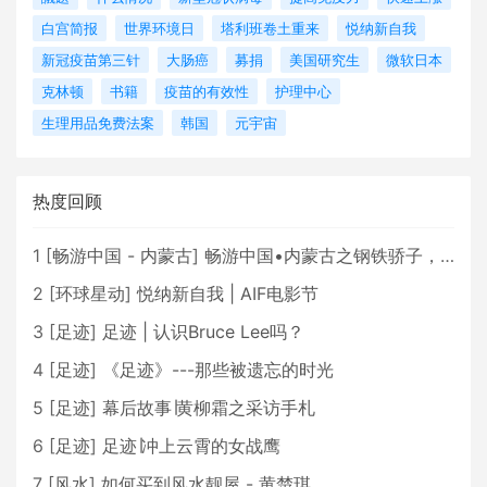
白宫简报
世界环境日
塔利班卷土重来
悦纳新自我
新冠疫苗第三针
大肠癌
募捐
美国研究生
微软日本
克林顿
书籍
疫苗的有效性
护理中心
生理用品免费法案
韩国
元宇宙
热度回顾
1
[
畅游中国 - 内蒙古
]
畅游中国•内蒙古之钢铁骄子，魅力包头
2
[
环球星动
]
悦纳新自我 | AIF电影节
3
[
足迹
]
足迹 | 认识Bruce Lee吗？
4
[
足迹
]
《足迹》---那些被遗忘的时光
5
[
足迹
]
幕后故事∣黄柳霜之采访手札
6
[
足迹
]
足迹∣冲上云霄的女战鹰
7
[
风水
]
如何买到风水靓屋 - 黄楚琪