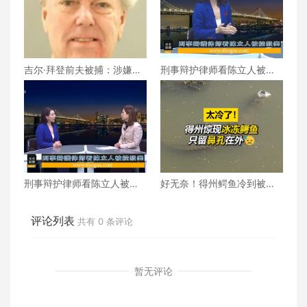
吉尔·拜登前夫被捕：涉嫌杀
刑事辩护律师看陈立人被控
害现任妻子，案件细节逐步
杀妻（下）
浮出水面
刑事辩护律师看陈立人被控
好无奈！得州鳄鱼冷到被冻
杀妻（上）
住 仅留鼻孔在外
评论列表
共有
0
条评论
暂无评论