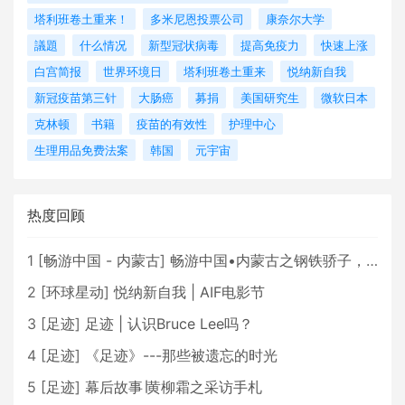
塔利班卷土重来！
多米尼恩投票公司
康奈尔大学
議題
什么情况
新型冠状病毒
提高免疫力
快速上涨
白宫简报
世界环境日
塔利班卷土重来
悦纳新自我
新冠疫苗第三针
大肠癌
募捐
美国研究生
微软日本
克林顿
书籍
疫苗的有效性
护理中心
生理用品免费法案
韩国
元宇宙
热度回顾
1
[
畅游中国 - 内蒙古
]
畅游中国•内蒙古之钢铁骄子，魅力包头
2
[
环球星动
]
悦纳新自我 | AIF电影节
3
[
足迹
]
足迹 | 认识Bruce Lee吗？
4
[
足迹
]
《足迹》---那些被遗忘的时光
5
[
足迹
]
幕后故事∣黄柳霜之采访手札