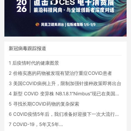
新冠病毒跟踪报道
1
后疫情时代的健康图景
2
价格实惠的药物被发现有望治疗重症COVID患者
3
美国COVID病例上升，限制加强针接种政策即将出台
4
新型 COVID 变异株 NB.1.8.1“Nimbus”现已在美国占据主导地位
5
寻找长期COVID药物的复杂探索
6
COVID疫情5年后，我们准备好迎接下一次大流行了吗？
7
COVID-19，5年又5年…