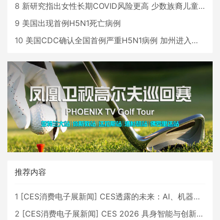
8
新研究指出女性长期COVID风险更高 少数族裔儿童存在差异
9
美国出现首例H5N1死亡病例
10
美国CDC确认全国首例严重H5N1病例 加州进入紧急状态
推荐内容
1
[
CES消费电子展新闻
]
CES透露的未来：AI、机器人与智能生活大爆发
2
[
CES消费电子展新闻
]
CES 2026 具身智能与创新领域 中国公司大放异彩