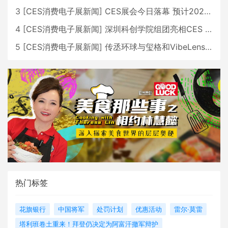
3
[
CES消费电子展新闻
]
CES展会今日落幕 预计2026行业收入将超五千亿美元
4
[
CES消费电子展新闻
]
深圳科创学院组团亮相CES 广受好评
5
[
CES消费电子展新闻
]
传丞环球与玺格和VibeLens共同推出全新耳机
热门标签
花旗银行
中国将军
处罚计划
优惠活动
雷尔·莫雷
塔利班卷土重来！拜登仍决定为阿富汗撤军辩护