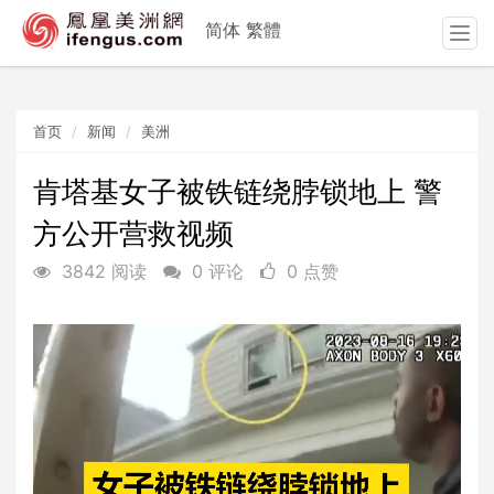
简体
繁體
T
o
g
g
首页
新闻
美洲
l
e
n
肯塔基女子被铁链绕脖锁地上 警
a
方公开营救视频
v
i
3842 阅读
0 评论
0 点赞
g
a
t
i
o
n