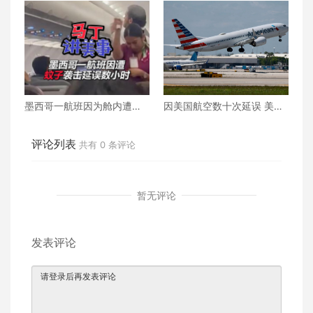
等舱免费机票被取消 美国航
aveler肯定 勇夺全球最佳航
空崩溃赔上千万！
空公司第九名
墨西哥一航班因为舱内遭到
因美国航空数十次延误 美国
蚊子群袭击延误数小时
运输部28日对美国航空处以
410万美元的罚款
评论列表
共有
0
条评论
暂无评论
发表评论