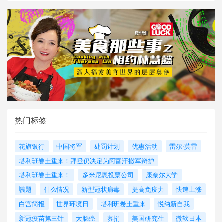
热门标签
花旗银行
中国将军
处罚计划
优惠活动
雷尔·莫雷
塔利班卷土重来！拜登仍决定为阿富汗撤军辩护
塔利班卷土重来！
多米尼恩投票公司
康奈尔大学
議題
什么情况
新型冠状病毒
提高免疫力
快速上涨
白宫简报
世界环境日
塔利班卷土重来
悦纳新自我
新冠疫苗第三针
大肠癌
募捐
美国研究生
微软日本