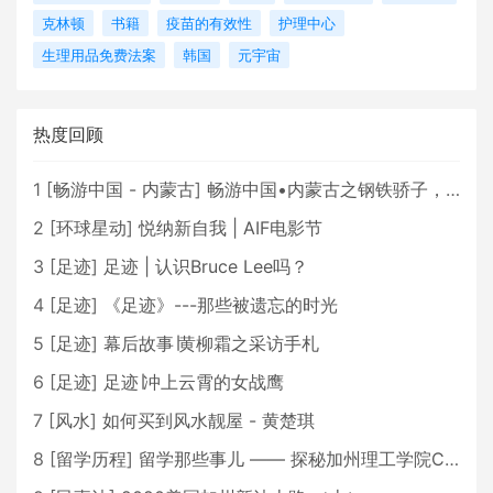
克林顿
书籍
疫苗的有效性
护理中心
生理用品免费法案
韩国
元宇宙
热度回顾
1
[
畅游中国 - 内蒙古
]
畅游中国•内蒙古之钢铁骄子，魅力包头
2
[
环球星动
]
悦纳新自我 | AIF电影节
3
[
足迹
]
足迹 | 认识Bruce Lee吗？
4
[
足迹
]
《足迹》---那些被遗忘的时光
5
[
足迹
]
幕后故事∣黄柳霜之采访手札
6
[
足迹
]
足迹∣冲上云霄的女战鹰
7
[
风水
]
如何买到风水靓屋 - 黄楚琪
8
[
留学历程
]
留学那些事儿 —— 探秘加州理工学院Caltech博士生活 [上集]