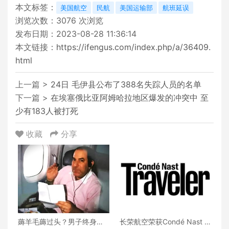
本文标签：
美国航空
民航
美国运输部
航班延误
浏览次数：
3076
次浏览
发布日期：2023-08-28 11:36:14
本文链接：
https://ifengus.com/index.php/a/36409.
html
上一篇 >
24日 毛伊县公布了388名失踪人员的名单
下一篇 >
在埃塞俄比亚阿姆哈拉地区爆发的冲突中 至
少有183人被打死
收藏
分享
薅羊毛薅过头？男子终身头
长荣航空荣获Condé Nast Tr