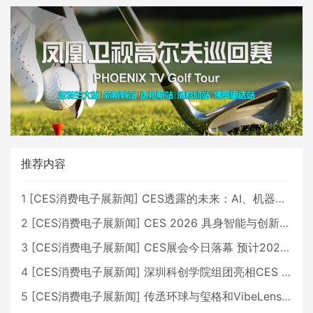
推荐内容
1
[
CES消费电子展新闻
]
CES透露的未来：AI、机器人与智能生活大爆发
2
[
CES消费电子展新闻
]
CES 2026 具身智能与创新领域 中国公司大放异彩
3
[
CES消费电子展新闻
]
CES展会今日落幕 预计2026行业收入将超五千亿美元
4
[
CES消费电子展新闻
]
深圳科创学院组团亮相CES 广受好评
5
[
CES消费电子展新闻
]
传丞环球与玺格和VibeLens共同推出全新耳机