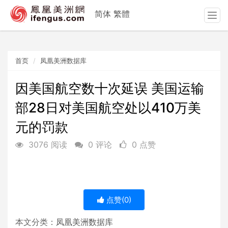
简体
繁體
T
o
g
g
首页
凤凰美洲数据库
l
e
n
因美国航空数十次延误 美国运输
a
部28日对美国航空处以410万美
v
i
元的罚款
g
a
3076 阅读
0 评论
0 点赞
t
i
o
n
点赞(
0
)
本文分类：
凤凰美洲数据库