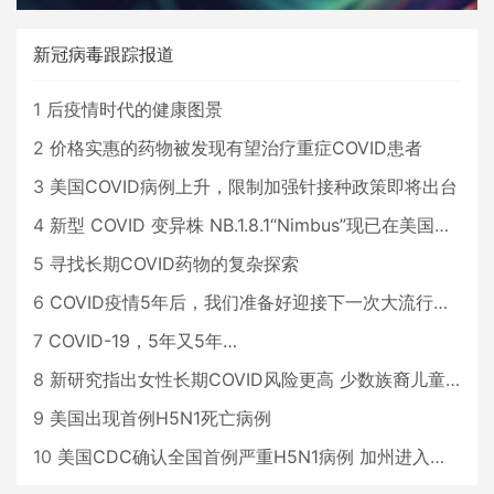
新冠病毒跟踪报道
1
后疫情时代的健康图景
2
价格实惠的药物被发现有望治疗重症COVID患者
3
美国COVID病例上升，限制加强针接种政策即将出台
4
新型 COVID 变异株 NB.1.8.1“Nimbus”现已在美国占据主导地位
5
寻找长期COVID药物的复杂探索
6
COVID疫情5年后，我们准备好迎接下一次大流行了吗？
7
COVID-19，5年又5年…
8
新研究指出女性长期COVID风险更高 少数族裔儿童存在差异
9
美国出现首例H5N1死亡病例
10
美国CDC确认全国首例严重H5N1病例 加州进入紧急状态