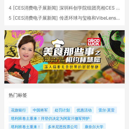
4
[
CES消费电子展新闻
]
深圳科创学院组团亮相CES 广受好评
5
[
CES消费电子展新闻
]
传丞环球与玺格和VibeLens共同推出全新耳机
热门标签
花旗银行
中国将军
处罚计划
优惠活动
雷尔·莫雷
塔利班卷土重来！拜登仍决定为阿富汗撤军辩护
塔利班卷土重来！
多米尼恩投票公司
康奈尔大学