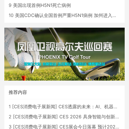
9
美国出现首例H5N1死亡病例
10
美国CDC确认全国首例严重H5N1病例 加州进入紧急状态
推荐内容
1
[
CES消费电子展新闻
]
CES透露的未来：AI、机器人与智能生活大爆发
2
[
CES消费电子展新闻
]
CES 2026 具身智能与创新领域 中国公司大放异彩
3
[
CES消费电子展新闻
]
CES展会今日落幕 预计2026行业收入将超五千亿美元