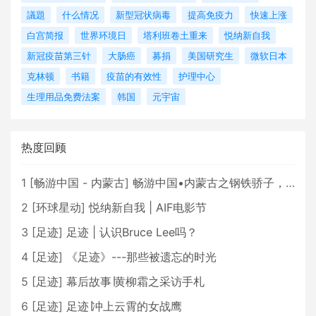
議題
什么情况
新型冠状病毒
提高免疫力
快速上涨
白宫简报
世界环境日
塔利班卷土重来
悦纳新自我
新冠疫苗第三针
大肠癌
募捐
美国研究生
微软日本
克林顿
书籍
疫苗的有效性
护理中心
生理用品免费法案
韩国
元宇宙
热度回顾
1
[
畅游中国 - 内蒙古
]
畅游中国•内蒙古之钢铁骄子，魅力包头
2
[
环球星动
]
悦纳新自我 | AIF电影节
3
[
足迹
]
足迹 | 认识Bruce Lee吗？
4
[
足迹
]
《足迹》---那些被遗忘的时光
5
[
足迹
]
幕后故事∣黄柳霜之采访手札
6
[
足迹
]
足迹∣冲上云霄的女战鹰