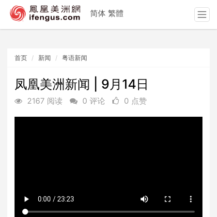
简体
繁體
T
o
g
g
首页
新闻
粤语新闻
l
e
n
凤凰美洲新闻 | 9月14日
a
2167 阅读
0 评论
0 点赞
v
i
g
a
t
i
o
n