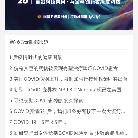
新冠病毒跟踪报道
1
后疫情时代的健康图景
2
价格实惠的药物被发现有望治疗重症COVID患者
3
美国COVID病例上升，限制加强针接种政策即将出台
4
新型 COVID 变异株 NB.1.8.1“Nimbus”现已在美国占据主导地位
5
寻找长期COVID药物的复杂探索
6
COVID疫情5年后，我们准备好迎接下一次大流行了吗？
7
COVID-19，5年又5年…
8
新研究指出女性长期COVID风险更高 少数族裔儿童存在差异