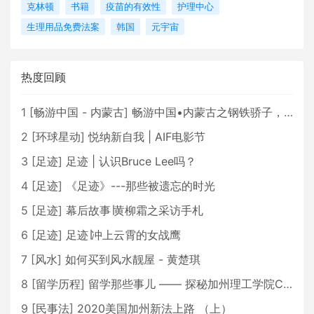
克林顿
书籍
疫苗的有效性
护理中心
生理用品免费法案
韩国
元宇宙
热度回顾
1
[
畅游中国 - 内蒙古
]
畅游中国•内蒙古之钢铁骄子，魅力包头
2
[
环球星动
]
悦纳新自我 | AIF电影节
3
[
足迹
]
足迹 | 认识Bruce Lee吗？
4
[
足迹
]
《足迹》---那些被遗忘的时光
5
[
足迹
]
幕后故事∣黄柳霜之采访手札
6
[
足迹
]
足迹∣冲上云霄的女战鹰
7
[
风水
]
如何买到风水靓屋 - 黄楚琪
8
[
留学历程
]
留学那些事儿 —— 探秘加州理工学院Caltech博士生活 [上集]
9
[
民事法
]
2020美国加州新法上路 （上）