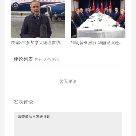
为何？
新局？ 下
睽違8年多加拿大總理首訪
特朗普亚洲行 华丽巡演还是
華，卡尼能否打開加中合作
战略博弈？
新局？ 上
评论列表
共有
0
条评论
暂无评论
发表评论