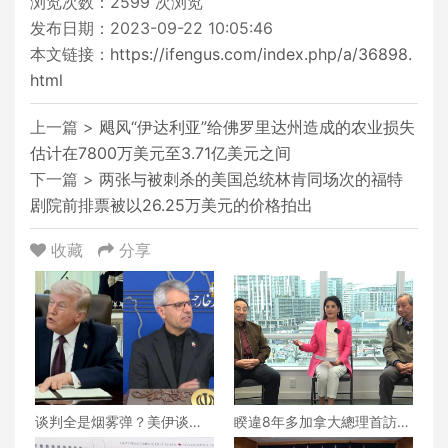
浏览次数：
2599
次浏览
发布日期：2023-09-22 10:05:46
本文链接：
https://ifengus.com/index.php/a/36898.
html
上一篇 >
飓风“伊达利亚”给佛罗里达州造成的农业损失
估计在7800万美元至3.71亿美元之间
下一篇 >
两张与被刺杀的美国总统林肯同场次的福特
剧院前排票被以26.25万美元的价格拍出
收藏
分享
谈判全是烟雾弹？美伊谈判
睽違8年多加拿大總理首訪
还能继续下去吗？真相究竟
華，卡尼能否打開加中合作