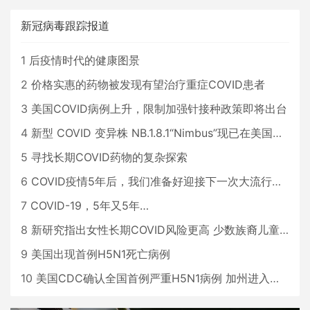
新冠病毒跟踪报道
1
后疫情时代的健康图景
2
价格实惠的药物被发现有望治疗重症COVID患者
3
美国COVID病例上升，限制加强针接种政策即将出台
4
新型 COVID 变异株 NB.1.8.1“Nimbus”现已在美国占据主导地位
5
寻找长期COVID药物的复杂探索
6
COVID疫情5年后，我们准备好迎接下一次大流行了吗？
7
COVID-19，5年又5年…
8
新研究指出女性长期COVID风险更高 少数族裔儿童存在差异
9
美国出现首例H5N1死亡病例
10
美国CDC确认全国首例严重H5N1病例 加州进入紧急状态