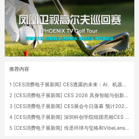
推荐内容
1
[
CES消费电子展新闻
]
CES透露的未来：AI、机器人与智能生活大爆发
2
[
CES消费电子展新闻
]
CES 2026 具身智能与创新领域 中国公司大放异彩
3
[
CES消费电子展新闻
]
CES展会今日落幕 预计2026行业收入将超五千亿美元
4
[
CES消费电子展新闻
]
深圳科创学院组团亮相CES 广受好评
5
[
CES消费电子展新闻
]
传丞环球与玺格和VibeLens共同推出全新耳机