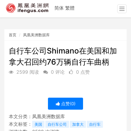
简体
繁體
T
o
g
g
首页
凤凰美洲数据库
l
e
n
自行车公司Shimano在美国和加
a
拿大召回约76万辆自行车曲柄
v
i
2599 阅读
0 评论
0 点赞
g
a
t
i
o
点赞(
0
)
n
本文分类：
凤凰美洲数据库
本文标签：
美国
自行车公司
加拿大
自行车