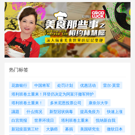
热门标签
花旗银行
中国将军
处罚计划
优惠活动
雷尔·莫雷
塔利班卷土重来！拜登仍决定为阿富汗撤军辩护
塔利班卷土重来！
多米尼恩投票公司
康奈尔大学
議題
什么情况
新型冠状病毒
提高免疫力
快速上涨
白宫简报
世界环境日
塔利班卷土重来
悦纳新自我
新冠疫苗第三针
大肠癌
募捐
美国研究生
微软日本