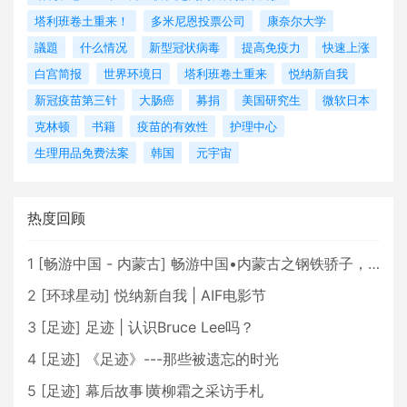
塔利班卷土重来！
多米尼恩投票公司
康奈尔大学
議題
什么情况
新型冠状病毒
提高免疫力
快速上涨
白宫简报
世界环境日
塔利班卷土重来
悦纳新自我
新冠疫苗第三针
大肠癌
募捐
美国研究生
微软日本
克林顿
书籍
疫苗的有效性
护理中心
生理用品免费法案
韩国
元宇宙
热度回顾
1
[
畅游中国 - 内蒙古
]
畅游中国•内蒙古之钢铁骄子，魅力包头
2
[
环球星动
]
悦纳新自我 | AIF电影节
3
[
足迹
]
足迹 | 认识Bruce Lee吗？
4
[
足迹
]
《足迹》---那些被遗忘的时光
5
[
足迹
]
幕后故事∣黄柳霜之采访手札