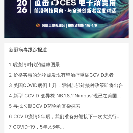
新冠病毒跟踪报道
1
后疫情时代的健康图景
2
价格实惠的药物被发现有望治疗重症COVID患者
3
美国COVID病例上升，限制加强针接种政策即将出台
4
新型 COVID 变异株 NB.1.8.1“Nimbus”现已在美国占据主导地位
5
寻找长期COVID药物的复杂探索
6
COVID疫情5年后，我们准备好迎接下一次大流行了吗？
7
COVID-19，5年又5年…