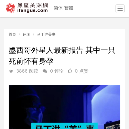
简体
繁體
T
o
g
g
首页
休闲
马丁讲美事
l
e
n
墨西哥外星人最新报告 其中一只
a
死前怀有身孕
v
i
3866 阅读
0 评论
0 点赞
g
a
t
i
o
n