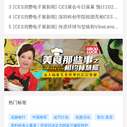
3
[
CES消费电子展新闻
]
CES展会今日落幕 预计2026行业收入将超五千亿美元
4
[
CES消费电子展新闻
]
深圳科创学院组团亮相CES 广受好评
5
[
CES消费电子展新闻
]
传丞环球与玺格和VibeLens共同推出全新耳机
热门标签
花旗银行
中国将军
处罚计划
优惠活动
雷尔·莫雷
塔利班卷土重来！拜登仍决定为阿富汗撤军辩护