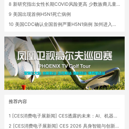
8
新研究指出女性长期COVID风险更高 少数族裔儿童存在差异
9
美国出现首例H5N1死亡病例
10
美国CDC确认全国首例严重H5N1病例 加州进入紧急状态
推荐内容
1
[
CES消费电子展新闻
]
CES透露的未来：AI、机器人与智能生活大爆发
2
[
CES消费电子展新闻
]
CES 2026 具身智能与创新领域 中国公司大放异彩