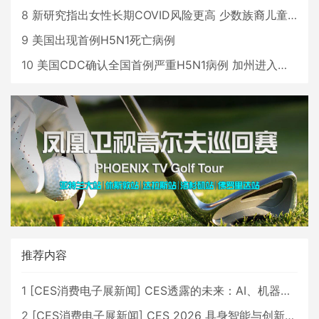
8
新研究指出女性长期COVID风险更高 少数族裔儿童存在差异
9
美国出现首例H5N1死亡病例
10
美国CDC确认全国首例严重H5N1病例 加州进入紧急状态
推荐内容
1
[
CES消费电子展新闻
]
CES透露的未来：AI、机器人与智能生活大爆发
2
[
CES消费电子展新闻
]
CES 2026 具身智能与创新领域 中国公司大放异彩