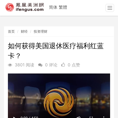
简体
繁體
T
o
g
g
首页
财经
投资理财
l
e
n
如何获得美国退休医疗福利红蓝
a
卡？
v
i
3801 阅读
0 评论
0 点赞
g
a
t
i
o
n