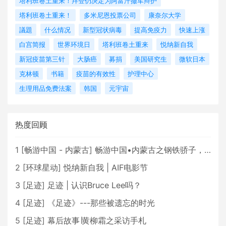
塔利班卷土重来！拜登仍决定为阿富汗撤军辩护
塔利班卷土重来！
多米尼恩投票公司
康奈尔大学
議題
什么情况
新型冠状病毒
提高免疫力
快速上涨
白宫简报
世界环境日
塔利班卷土重来
悦纳新自我
新冠疫苗第三针
大肠癌
募捐
美国研究生
微软日本
克林顿
书籍
疫苗的有效性
护理中心
生理用品免费法案
韩国
元宇宙
热度回顾
1
[
畅游中国 - 内蒙古
]
畅游中国•内蒙古之钢铁骄子，魅力包头
2
[
环球星动
]
悦纳新自我 | AIF电影节
3
[
足迹
]
足迹 | 认识Bruce Lee吗？
4
[
足迹
]
《足迹》---那些被遗忘的时光
5
[
足迹
]
幕后故事∣黄柳霜之采访手札