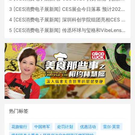
3
[
CES消费电子展新闻
]
CES展会今日落幕 预计2026行业收入将超五千亿美元
4
[
CES消费电子展新闻
]
深圳科创学院组团亮相CES 广受好评
5
[
CES消费电子展新闻
]
传丞环球与玺格和VibeLens共同推出全新耳机
热门标签
花旗银行
中国将军
处罚计划
优惠活动
雷尔·莫雷