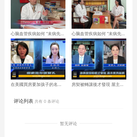
心脑血管疾病如何 “未病先
心脑血管疾病如何 “未病先
防、既病防变” ？下
防、既病防变” ？上
在美國買房要加孩子的名字
房契被轉讓後才發現 屋主欲
嗎？
哭無淚
评论列表
共有
0
条评论
暂无评论