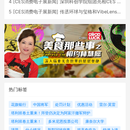
4
[
CES消费电子展新闻
]
深圳科创学院组团亮相CES 广受好评
5
[
CES消费电子展新闻
]
传丞环球与玺格和VibeLens共同推出全新耳机
热门标签
花旗银行
中国将军
处罚计划
优惠活动
雷尔·莫雷
塔利班卷土重来！拜登仍决定为阿富汗撤军辩护
塔利班卷土重来！
多米尼恩投票公司
康奈尔大学
議題
什么情况
新型冠状病毒
提高免疫力
快速上涨