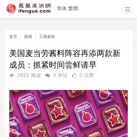
简体
繁體
T
o
g
g
首页
新闻
工商新闻
l
e
n
美国麦当劳酱料阵容再添两款新
a
成员：抓紧时间尝鲜请早
v
i
3925 阅读
0 评论
0 点赞
g
a
t
i
o
n