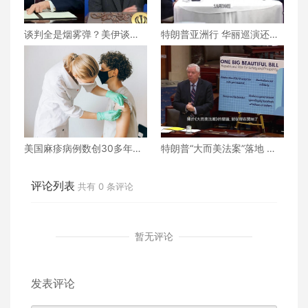
谈判全是烟雾弹？美伊谈判
特朗普亚洲行 华丽巡演还是
还能继续下去吗？真相究竟
战略博弈？
为何？
美国麻疹病例数创30多年来
特朗普“大而美法案”落地 誰
新高
的命運將被改寫？
评论列表
共有
0
条评论
暂无评论
发表评论