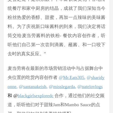
统餐厅和家中厨房的结晶，成就了我们深知当今
粉丝热爱的香醇、甜蜜，再加一点辣味的美味酱
料。为了庆祝新口味酱料的到来，我们决定将话
筒交给麦当劳酱料的铁粉- 餐饮内容创作者，听
听他们自己第一次尝到滴酱、蘸酱、和一口咬下
去时的真实反应。”
麦当劳将在最新的市场营销活动中与占据舞台中
央位置的吃货内容创作者 
@
Mr.Eats305
, @
sharidy
onne
, @
santanakeish
, @
misslegarda
, @
natelovlogs
和
 @
blackgirlsexploredc
合作，通过他们的社交频
道，听听他们对于甜辣Jam和Mambo Sauce的点