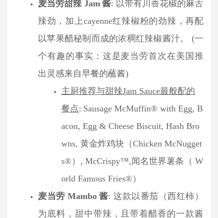
麦当劳甜辣 Jam
酱
: 以带有川香花椒的麻舌
辣劲，加上cayenne红辣椒粉的劲辣，再配
以苹果醋秘制而成的浓稠红辣椒酱汁。 (一
个有趣的事实：这是麦当劳首次在美国推
出灵感来自早餐的蘸酱)
主厨推荐与甜辣Jam Sauce最般配的
餐点
:
Sausage McMuffin® with Egg, B
acon, Egg & Cheese Biscuit, Hash Bro
wns, 黄金炸鸡块（Chicken McNugget
s®）, McCrispy™,闻名世界薯条（ W
orld Famous Fries®）
麦当劳 Mambo
酱
: 这款以番茄（西红柿）
为底料，甜中带辣，且带着醋香的一款酱