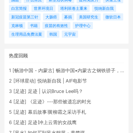
白宫简报
世界环境日
塔利班卷土重来
悦纳新自我
新冠疫苗第三针
大肠癌
募捐
美国研究生
微软日本
克林顿
书籍
疫苗的有效性
护理中心
生理用品免费法案
韩国
元宇宙
热度回顾
1
[
畅游中国 - 内蒙古
]
畅游中国•内蒙古之钢铁骄子，魅力包头
2
[
环球星动
]
悦纳新自我 | AIF电影节
3
[
足迹
]
足迹 | 认识Bruce Lee吗？
4
[
足迹
]
《足迹》---那些被遗忘的时光
5
[
足迹
]
幕后故事∣黄柳霜之采访手札
6
[
足迹
]
足迹∣冲上云霄的女战鹰
7
[
风水
]
如何买到风水靓屋 - 黄楚琪