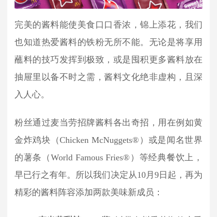
完美的酱料能使美食口口香浓，锦上添花，我们
也知道热爱酱料的铁粉无所不能。无论是将享用
蘸料的技巧发挥到极致，或是囤积更多酱料放在
抽屉里以备不时之需，酱料文化绝非虚构，且深
入人心。
粉丝通过麦当劳招牌酱料各出奇招，用在例如黄
金炸鸡块（Chicken McNuggets®）或是闻名世界
的薯条（World Famous Fries®）等经典餐饮上，
早已行之有年。所以我们决定从10月9日起，再为
精彩的酱料阵容添加两款美味新成员：