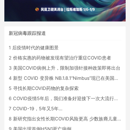
新冠病毒跟踪报道
1
后疫情时代的健康图景
2
价格实惠的药物被发现有望治疗重症COVID患者
3
美国COVID病例上升，限制加强针接种政策即将出台
4
新型 COVID 变异株 NB.1.8.1“Nimbus”现已在美国占据主导地位
5
寻找长期COVID药物的复杂探索
6
COVID疫情5年后，我们准备好迎接下一次大流行了吗？
7
COVID-19，5年又5年…
8
新研究指出女性长期COVID风险更高 少数族裔儿童存在差异
9
美国出现首例H5N1死亡病例