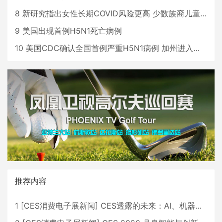
8
新研究指出女性长期COVID风险更高 少数族裔儿童存在差异
9
美国出现首例H5N1死亡病例
10
美国CDC确认全国首例严重H5N1病例 加州进入紧急状态
推荐内容
1
[
CES消费电子展新闻
]
CES透露的未来：AI、机器人与智能生活大爆发