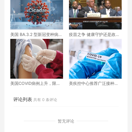
美国 BA.3.2 型新冠变种病例
疫苗之争 健康守护还是政治
正在上升
游戏？
美国COVID病例上升，限制
美疾控中心推荐广泛接种新
加强针接种政策即将出台
疫苗！但这类人群不应接种
评论列表
共有
0
条评论
暂无评论