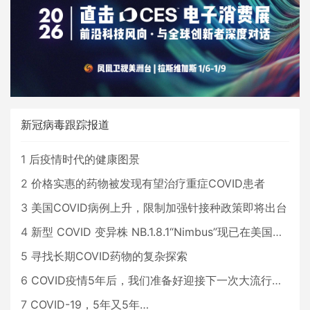
新冠病毒跟踪报道
1
后疫情时代的健康图景
2
价格实惠的药物被发现有望治疗重症COVID患者
3
美国COVID病例上升，限制加强针接种政策即将出台
4
新型 COVID 变异株 NB.1.8.1“Nimbus”现已在美国占据主导地位
5
寻找长期COVID药物的复杂探索
6
COVID疫情5年后，我们准备好迎接下一次大流行了吗？
7
COVID-19，5年又5年…