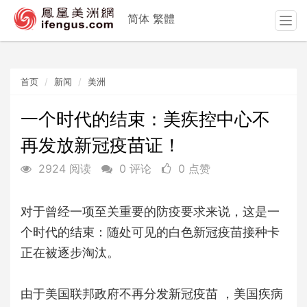
简体
繁體
T
o
g
g
首页
新闻
美洲
l
e
n
一个时代的结束：美疾控中心不
a
再发放新冠疫苗证！
v
i
2924 阅读
0 评论
0 点赞
g
a
t
对于曾经一项至关重要的防疫要求来说，这是一
i
个时代的结束：随处可见的白色新冠疫苗接种卡
o
n
正在被逐步淘汰。
由于美国联邦政府不再分发新冠疫苗 ，美国疾病