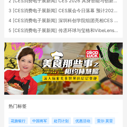
2
[
CES消费电子展新闻
]
CES 2026 具身智能与创新领域 中国公司大放异彩
3
[
CES消费电子展新闻
]
CES展会今日落幕 预计2026行业收入将超五千亿美元
4
[
CES消费电子展新闻
]
深圳科创学院组团亮相CES 广受好评
5
[
CES消费电子展新闻
]
传丞环球与玺格和VibeLens共同推出全新耳机
热门标签
花旗银行
中国将军
处罚计划
优惠活动
雷尔·莫雷