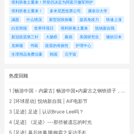
塔利班卷土重来！拜登仍决定为阿富汗撤军辩护
塔利班卷土重来！
多米尼恩投票公司
康奈尔大学
議題
什么情况
新型冠状病毒
提高免疫力
快速上涨
白宫简报
世界环境日
塔利班卷土重来
悦纳新自我
新冠疫苗第三针
大肠癌
募捐
美国研究生
微软日本
克林顿
书籍
疫苗的有效性
护理中心
生理用品免费法案
韩国
元宇宙
热度回顾
1
[
畅游中国 - 内蒙古
]
畅游中国•内蒙古之钢铁骄子，魅力包头
2
[
环球星动
]
悦纳新自我 | AIF电影节
3
[
足迹
]
足迹 | 认识Bruce Lee吗？
4
[
足迹
]
《足迹》---那些被遗忘的时光
5
[
足迹
]
幕后故事∣黄柳霜之采访手札