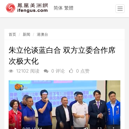
简体
繁體
T
o
g
g
首页
新闻
港澳台
l
e
n
朱立伦谈蓝白合 双方立委合作席
a
次极大化
v
i
12102 阅读
0 评论
0 点赞
g
a
t
i
o
n