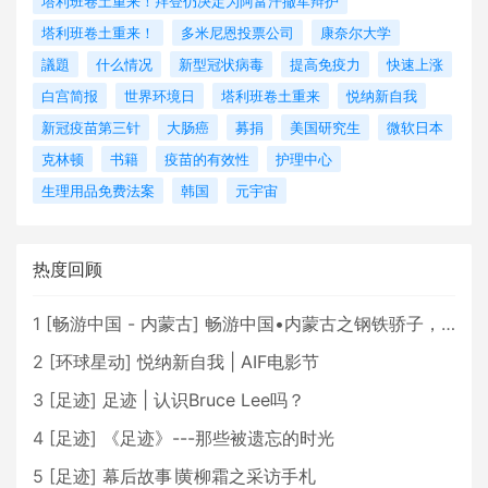
塔利班卷土重来！拜登仍决定为阿富汗撤军辩护
塔利班卷土重来！
多米尼恩投票公司
康奈尔大学
議題
什么情况
新型冠状病毒
提高免疫力
快速上涨
白宫简报
世界环境日
塔利班卷土重来
悦纳新自我
新冠疫苗第三针
大肠癌
募捐
美国研究生
微软日本
克林顿
书籍
疫苗的有效性
护理中心
生理用品免费法案
韩国
元宇宙
热度回顾
1
[
畅游中国 - 内蒙古
]
畅游中国•内蒙古之钢铁骄子，魅力包头
2
[
环球星动
]
悦纳新自我 | AIF电影节
3
[
足迹
]
足迹 | 认识Bruce Lee吗？
4
[
足迹
]
《足迹》---那些被遗忘的时光
5
[
足迹
]
幕后故事∣黄柳霜之采访手札