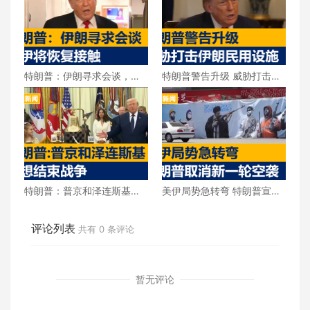
特朗普：伊朗寻求会谈，美
特朗普警告升级 威胁打击伊
伊将恢复接触
朗民用设施
特朗普：普京和泽连斯基都
美伊局势急转弯 特朗普宣布
想结束战争
取消新一轮空袭
评论列表
共有
0
条评论
暂无评论