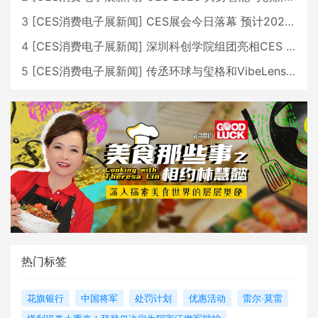
3
[
CES消费电子展新闻
]
CES展会今日落幕 预计2026行业收入将超五千亿美元
4
[
CES消费电子展新闻
]
深圳科创学院组团亮相CES 广受好评
5
[
CES消费电子展新闻
]
传丞环球与玺格和VibeLens共同推出全新耳机
热门标签
花旗银行
中国将军
处罚计划
优惠活动
雷尔·莫雷