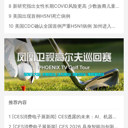
8
新研究指出女性长期COVID风险更高 少数族裔儿童存在差异
9
美国出现首例H5N1死亡病例
10
美国CDC确认全国首例严重H5N1病例 加州进入紧急状态
推荐内容
1
[
CES消费电子展新闻
]
CES透露的未来：AI、机器人与智能生活大爆发
2
[
CES消费电子展新闻
]
CES 2026 具身智能与创新领域 中国公司大放异彩