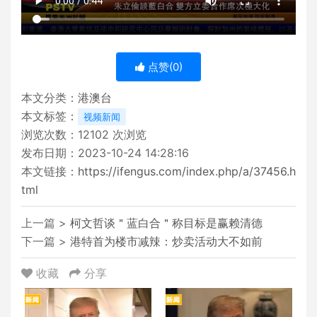
点赞(
0
)
本文分类：
港澳台
本文标签：
视频新闻
浏览次数：
12102
次浏览
发布日期：2023-10-24 14:28:16
本文链接：
https://ifengus.com/index.php/a/37456.h
tml
上一篇 >
柯文哲谈＂蓝白合＂称目标是赢赖清德
下一篇 >
港特首为楼市减辣：炒卖活动大不如前
收藏
分享