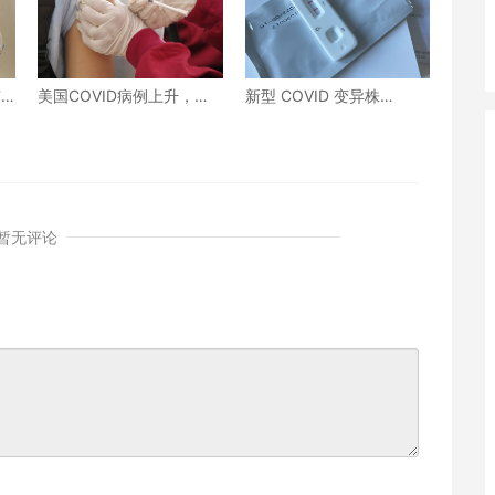
有
美国COVID病例上升，限
新型 COVID 变异株
制加强针接种政策即将出
NB.1.8.1“Nimbus”现已在
台
美国占据主导地位
暂无评论