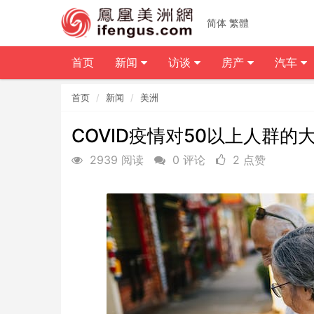
简体
繁體
首页
新闻
访谈
房产
汽车
首页
新闻
美洲
COVID疫情对50以上人群的
2939 阅读
0 评论
2 点赞