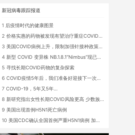
新冠病毒跟踪报道
1
后疫情时代的健康图景
2
价格实惠的药物被发现有望治疗重症COVID患者
3
美国COVID病例上升，限制加强针接种政策即将出台
4
新型 COVID 变异株 NB.1.8.1“Nimbus”现已在美国占据主导地位
5
寻找长期COVID药物的复杂探索
6
COVID疫情5年后，我们准备好迎接下一次大流行了吗？
7
COVID-19，5年又5年…
8
新研究指出女性长期COVID风险更高 少数族裔儿童存在差异
9
美国出现首例H5N1死亡病例
10
美国CDC确认全国首例严重H5N1病例 加州进入紧急状态