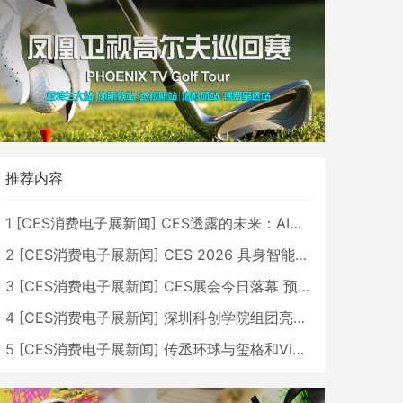
推荐内容
1
[
CES消费电子展新闻
]
CES透露的未来：AI、机器人与智能生活大爆发
2
[
CES消费电子展新闻
]
CES 2026 具身智能与创新领域 中国公司大放异彩
3
[
CES消费电子展新闻
]
CES展会今日落幕 预计2026行业收入将超五千亿美元
4
[
CES消费电子展新闻
]
深圳科创学院组团亮相CES 广受好评
5
[
CES消费电子展新闻
]
传丞环球与玺格和VibeLens共同推出全新耳机