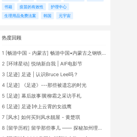
书籍
疫苗的有效性
护理中心
生理用品免费法案
韩国
元宇宙
热度回顾
1
[
畅游中国 - 内蒙古
]
畅游中国•内蒙古之钢铁骄子，魅力包头
2
[
环球星动
]
悦纳新自我 | AIF电影节
3
[
足迹
]
足迹 | 认识Bruce Lee吗？
4
[
足迹
]
《足迹》---那些被遗忘的时光
5
[
足迹
]
幕后故事∣黄柳霜之采访手札
6
[
足迹
]
足迹∣冲上云霄的女战鹰
7
[
风水
]
如何买到风水靓屋 - 黄楚琪
8
[
留学历程
]
留学那些事儿 —— 探秘加州理工学院Caltech博士生活 [上集]