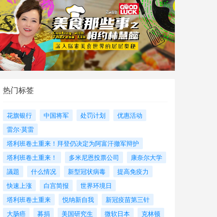
热门标签
花旗银行
中国将军
处罚计划
优惠活动
雷尔·莫雷
塔利班卷土重来！拜登仍决定为阿富汗撤军辩护
塔利班卷土重来！
多米尼恩投票公司
康奈尔大学
議題
什么情况
新型冠状病毒
提高免疫力
快速上涨
白宫简报
世界环境日
塔利班卷土重来
悦纳新自我
新冠疫苗第三针
大肠癌
募捐
美国研究生
微软日本
克林顿