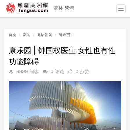
简体
繁體
T
o
g
g
首页
新闻
粤语新闻
粤语节目
l
e
n
康乐园 | 钟国权医生 女性也有性
a
功能障碍
v
i
6999 阅读
0 评论
0 点赞
g
a
t
i
o
n