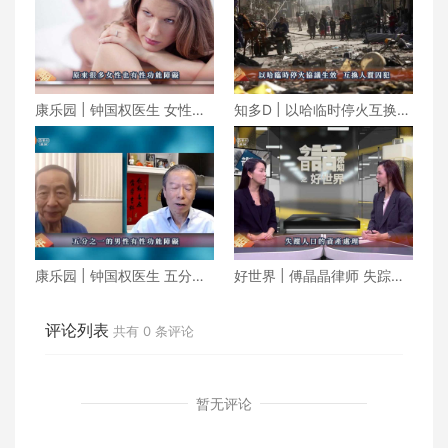
康乐园 | 钟国权医生 女性也
知多D | 以哈临时停火互换人
有性功能障碍
质囚犯 朝鲜成功发射军事侦
察卫星
康乐园 | 钟国权医生 五分之
好世界 | 傅晶晶律师 失踪人
一的男性有性功能障碍
口的资产处理
评论列表
共有
0
条评论
暂无评论