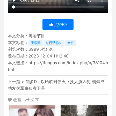
点赞(
0
)
本文分类：
粤语节目
本文标签：
康乐园
今日话你知
女性
浏览次数：
6999
次浏览
发布日期：2023-12-04 11:12:40
本文链接：
https://ifengus.com/index.php/a/38104.h
tml
上一篇 >
知多D | 以哈临时停火互换人质囚犯 朝鲜成
功发射军事侦察卫星
收藏
分享