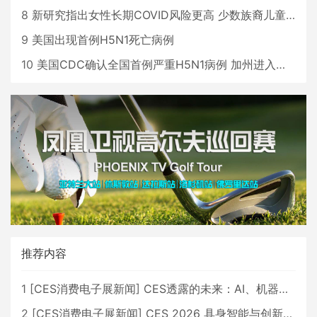
8
新研究指出女性长期COVID风险更高 少数族裔儿童存在差异
9
美国出现首例H5N1死亡病例
10
美国CDC确认全国首例严重H5N1病例 加州进入紧急状态
推荐内容
1
[
CES消费电子展新闻
]
CES透露的未来：AI、机器人与智能生活大爆发
2
[
CES消费电子展新闻
]
CES 2026 具身智能与创新领域 中国公司大放异彩