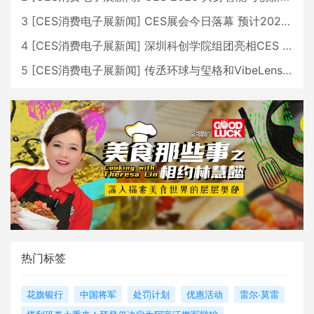
3
[
CES消费电子展新闻
]
CES展会今日落幕 预计2026行业收入将超五千亿美元
4
[
CES消费电子展新闻
]
深圳科创学院组团亮相CES 广受好评
5
[
CES消费电子展新闻
]
传丞环球与玺格和VibeLens共同推出全新耳机
热门标签
花旗银行
中国将军
处罚计划
优惠活动
雷尔·莫雷