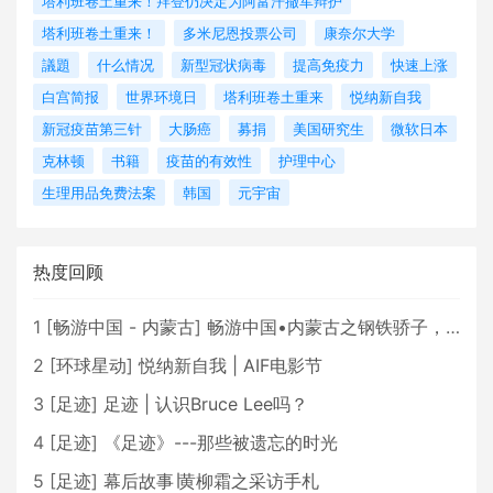
塔利班卷土重来！拜登仍决定为阿富汗撤军辩护
塔利班卷土重来！
多米尼恩投票公司
康奈尔大学
議題
什么情况
新型冠状病毒
提高免疫力
快速上涨
白宫简报
世界环境日
塔利班卷土重来
悦纳新自我
新冠疫苗第三针
大肠癌
募捐
美国研究生
微软日本
克林顿
书籍
疫苗的有效性
护理中心
生理用品免费法案
韩国
元宇宙
热度回顾
1
[
畅游中国 - 内蒙古
]
畅游中国•内蒙古之钢铁骄子，魅力包头
2
[
环球星动
]
悦纳新自我 | AIF电影节
3
[
足迹
]
足迹 | 认识Bruce Lee吗？
4
[
足迹
]
《足迹》---那些被遗忘的时光
5
[
足迹
]
幕后故事∣黄柳霜之采访手札