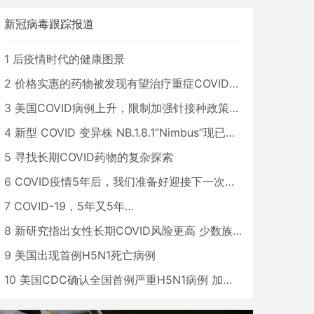
新冠病毒跟踪报道
1
后疫情时代的健康图景
2
价格实惠的药物被发现有望治疗重症COVID患者
3
美国COVID病例上升，限制加强针接种政策即将出台
4
新型 COVID 变异株 NB.1.8.1“Nimbus”现已在美国占据主导地位
5
寻找长期COVID药物的复杂探索
6
COVID疫情5年后，我们准备好迎接下一次大流行了吗？
7
COVID-19，5年又5年…
8
新研究指出女性长期COVID风险更高 少数族裔儿童存在差异
9
美国出现首例H5N1死亡病例
10
美国CDC确认全国首例严重H5N1病例 加州进入紧急状态