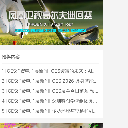
推荐内容
1
[
CES消费电子展新闻
]
CES透露的未来：AI、机器人与智能生活大爆发
2
[
CES消费电子展新闻
]
CES 2026 具身智能与创新领域 中国公司大放异彩
3
[
CES消费电子展新闻
]
CES展会今日落幕 预计2026行业收入将超五千亿美元
4
[
CES消费电子展新闻
]
深圳科创学院组团亮相CES 广受好评
5
[
CES消费电子展新闻
]
传丞环球与玺格和VibeLens共同推出全新耳机