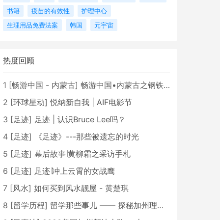
书籍
疫苗的有效性
护理中心
生理用品免费法案
韩国
元宇宙
热度回顾
1
[
畅游中国 - 内蒙古
]
畅游中国•内蒙古之钢铁骄子，魅力包头
2
[
环球星动
]
悦纳新自我 | AIF电影节
3
[
足迹
]
足迹 | 认识Bruce Lee吗？
4
[
足迹
]
《足迹》---那些被遗忘的时光
5
[
足迹
]
幕后故事∣黄柳霜之采访手札
6
[
足迹
]
足迹∣冲上云霄的女战鹰
7
[
风水
]
如何买到风水靓屋 - 黄楚琪
8
[
留学历程
]
留学那些事儿 —— 探秘加州理工学院Caltech博士生活 [上集]