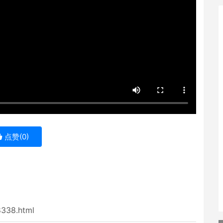
点赞(
0
)
8338.html