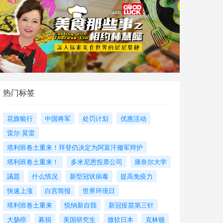
热门标签
花旗银行
中国将军
处罚计划
优惠活动
雷尔·莫雷
塔利班卷土重来！拜登仍决定为阿富汗撤军辩护
塔利班卷土重来！
多米尼恩投票公司
康奈尔大学
議題
什么情况
新型冠状病毒
提高免疫力
快速上涨
白宫简报
世界环境日
塔利班卷土重来
悦纳新自我
新冠疫苗第三针
大肠癌
募捐
美国研究生
微软日本
克林顿