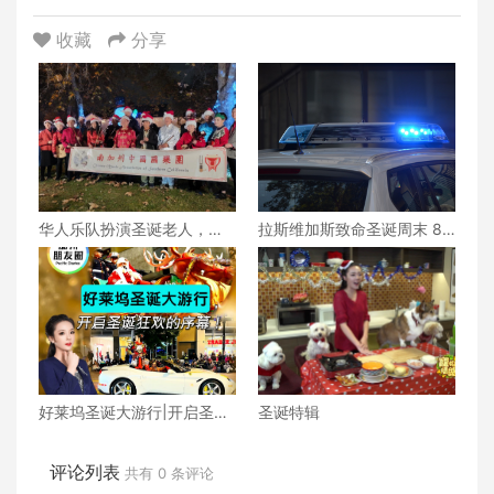
收藏
分享
华人乐队扮演圣诞老人，到
拉斯维加斯致命圣诞周末 8
拐杖糖巷给老美送礼
人死亡
好莱坞圣诞大游行|开启圣诞
圣诞特辑
狂欢的序幕！
评论列表
共有
0
条评论