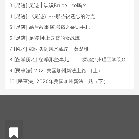
3
[
足迹
]
足迹 | 认识Bruce Lee吗？
4
[
足迹
]
《足迹》---那些被遗忘的时光
5
[
足迹
]
幕后故事∣黄柳霜之采访手札
6
[
足迹
]
足迹∣冲上云霄的女战鹰
7
[
风水
]
如何买到风水靓屋 - 黄楚琪
8
[
留学历程
]
留学那些事儿 —— 探秘加州理工学院Caltech博士生活 [上集]
9
[
民事法
]
2020美国加州新法上路 （上）
10
[
民事法
]
2020年美国加州新法上路（下）