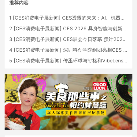
推荐内容
1
[
CES消费电子展新闻
]
CES透露的未来：AI、机器人与智能生活大爆发
2
[
CES消费电子展新闻
]
CES 2026 具身智能与创新领域 中国公司大放异彩
3
[
CES消费电子展新闻
]
CES展会今日落幕 预计2026行业收入将超五千亿美元
4
[
CES消费电子展新闻
]
深圳科创学院组团亮相CES 广受好评
5
[
CES消费电子展新闻
]
传丞环球与玺格和VibeLens共同推出全新耳机