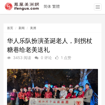
简体
繁體
T
o
g
g
首页
新闻
美洲
l
e
n
华人乐队扮演圣诞老人，到拐杖
a
糖巷给老美送礼
v
i
3453 阅读
0 评论
1 点赞
g
a
t
i
o
n