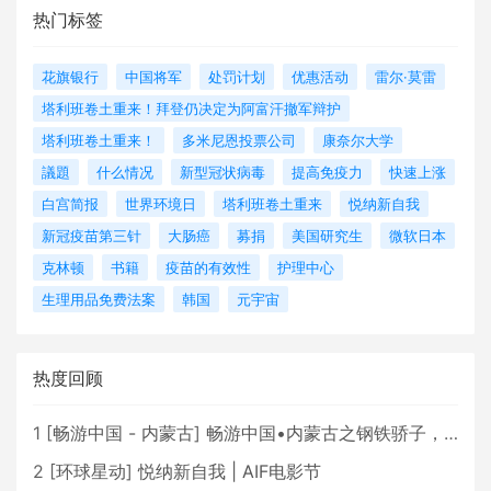
热门标签
花旗银行
中国将军
处罚计划
优惠活动
雷尔·莫雷
塔利班卷土重来！拜登仍决定为阿富汗撤军辩护
塔利班卷土重来！
多米尼恩投票公司
康奈尔大学
議題
什么情况
新型冠状病毒
提高免疫力
快速上涨
白宫简报
世界环境日
塔利班卷土重来
悦纳新自我
新冠疫苗第三针
大肠癌
募捐
美国研究生
微软日本
克林顿
书籍
疫苗的有效性
护理中心
生理用品免费法案
韩国
元宇宙
热度回顾
1
[
畅游中国 - 内蒙古
]
畅游中国•内蒙古之钢铁骄子，魅力包头
2
[
环球星动
]
悦纳新自我 | AIF电影节