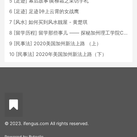
5
[
足迹
]
幕后故事∣黄柳霜之采访手札
6
[
足迹
]
足迹∣冲上云霄的女战鹰
7
[
风水
]
如何买到风水靓屋 - 黄楚琪
8
[
留学历程
]
留学那些事儿 —— 探秘加州理工学院Caltech博士生活 [上集]
9
[
民事法
]
2020美国加州新法上路 （上）
10
[
民事法
]
2020年美国加州新法上路（下）
© 2023. ifengus.com All rights reserved.
Powered by
Byteclic