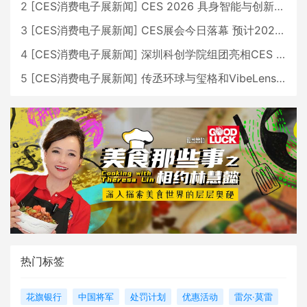
2
[
CES消费电子展新闻
]
CES 2026 具身智能与创新领域 中国公司大放异彩
3
[
CES消费电子展新闻
]
CES展会今日落幕 预计2026行业收入将超五千亿美元
4
[
CES消费电子展新闻
]
深圳科创学院组团亮相CES 广受好评
5
[
CES消费电子展新闻
]
传丞环球与玺格和VibeLens共同推出全新耳机
热门标签
花旗银行
中国将军
处罚计划
优惠活动
雷尔·莫雷