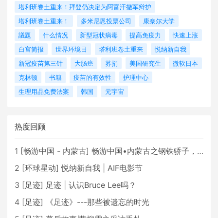
塔利班卷土重来！拜登仍决定为阿富汗撤军辩护
塔利班卷土重来！
多米尼恩投票公司
康奈尔大学
議題
什么情况
新型冠状病毒
提高免疫力
快速上涨
白宫简报
世界环境日
塔利班卷土重来
悦纳新自我
新冠疫苗第三针
大肠癌
募捐
美国研究生
微软日本
克林顿
书籍
疫苗的有效性
护理中心
生理用品免费法案
韩国
元宇宙
热度回顾
1
[
畅游中国 - 内蒙古
]
畅游中国•内蒙古之钢铁骄子，魅力包头
2
[
环球星动
]
悦纳新自我 | AIF电影节
3
[
足迹
]
足迹 | 认识Bruce Lee吗？
4
[
足迹
]
《足迹》---那些被遗忘的时光