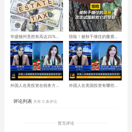
华盛顿州竟然有高达20%的
惊险！被秋千缠住的麋鹿攻
遗产税？！
击试图解救它的警察
外国人在美投资在税务方面
外国人在美国投资有哪些税
需要注意什么？
务优惠？
评论列表
共有
0
条评论
暂无评论