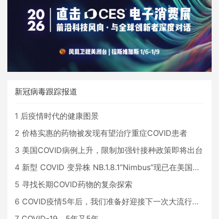
新冠病毒跟踪报道
1
后疫情时代的健康图景
2
价格实惠的药物被发现有望治疗重症COVID患者
3
美国COVID病例上升，限制加强针接种政策即将出台
4
新型 COVID 变异株 NB.1.8.1“Nimbus”现已在美国占据主导地位
5
寻找长期COVID药物的复杂探索
6
COVID疫情5年后，我们准备好迎接下一次大流行了吗？
7
COVID-19，5年又5年…