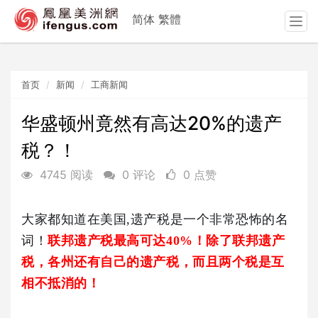
简体
繁體
T
o
g
g
首页
新闻
工商新闻
l
e
n
华盛顿州竟然有高达20%的遗产
a
税？！
v
i
4745 阅读
0 评论
0 点赞
g
a
t
大家都知道在美国,遗产税是一个非常恐怖的名
i
词！
联邦遗产税最高可达40%！除了联邦遗产
o
n
税，各州还有自己的遗产税，而且两个税是互
相不抵消的！