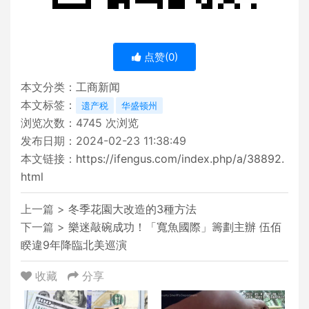
点赞(
0
)
本文分类：
工商新闻
本文标签：
遗产税
华盛顿州
浏览次数：
4745
次浏览
发布日期：2024-02-23 11:38:49
本文链接：
https://ifengus.com/index.php/a/38892.
html
上一篇 >
冬季花園大改造的3種方法
下一篇 >
樂迷敲碗成功！「寬魚國際」籌劃主辦 伍佰
睽違9年降臨北美巡演
收藏
分享