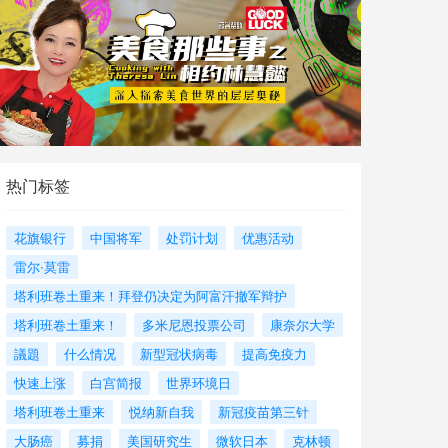
热门标签
花旗银行
中国将军
处罚计划
优惠活动
雷尔·莫雷
塔利班卷土重来！拜登仍决定为阿富汗撤军辩护
塔利班卷土重来！
多米尼恩投票公司
康奈尔大学
議題
什么情况
新型冠状病毒
提高免疫力
快速上涨
白宫简报
世界环境日
塔利班卷土重来
悦纳新自我
新冠疫苗第三针
大肠癌
募捐
美国研究生
微软日本
克林顿