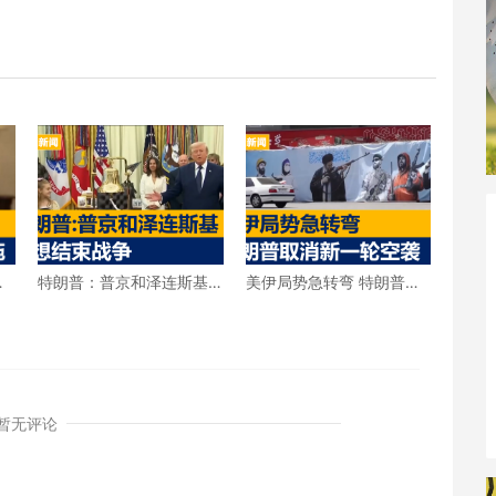
击
特朗普：普京和泽连斯基
美伊局势急转弯 特朗普宣
都想结束战争
布取消新一轮空袭
暂无评论