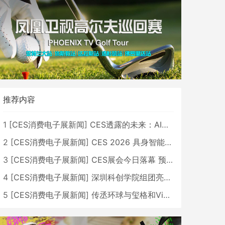
推荐内容
1
[
CES消费电子展新闻
]
CES透露的未来：AI、机器人与智能生活大爆发
2
[
CES消费电子展新闻
]
CES 2026 具身智能与创新领域 中国公司大放异彩
3
[
CES消费电子展新闻
]
CES展会今日落幕 预计2026行业收入将超五千亿美元
4
[
CES消费电子展新闻
]
深圳科创学院组团亮相CES 广受好评
5
[
CES消费电子展新闻
]
传丞环球与玺格和VibeLens共同推出全新耳机