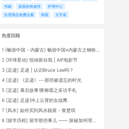
书籍
疫苗的有效性
护理中心
生理用品免费法案
韩国
元宇宙
热度回顾
1
[
畅游中国 - 内蒙古
]
畅游中国•内蒙古之钢铁骄子，魅力包头
2
[
环球星动
]
悦纳新自我 | AIF电影节
3
[
足迹
]
足迹 | 认识Bruce Lee吗？
4
[
足迹
]
《足迹》---那些被遗忘的时光
5
[
足迹
]
幕后故事∣黄柳霜之采访手札
6
[
足迹
]
足迹∣冲上云霄的女战鹰
7
[
风水
]
如何买到风水靓屋 - 黄楚琪
8
[
留学历程
]
留学那些事儿 —— 探秘加州理工学院Caltech博士生活 [上集]