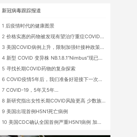
新冠病毒跟踪报道
1
后疫情时代的健康图景
2
价格实惠的药物被发现有望治疗重症COVID患者
3
美国COVID病例上升，限制加强针接种政策即将出台
4
新型 COVID 变异株 NB.1.8.1“Nimbus”现已在美国占据主导地位
5
寻找长期COVID药物的复杂探索
6
COVID疫情5年后，我们准备好迎接下一次大流行了吗？
7
COVID-19，5年又5年…
8
新研究指出女性长期COVID风险更高 少数族裔儿童存在差异
9
美国出现首例H5N1死亡病例
10
美国CDC确认全国首例严重H5N1病例 加州进入紧急状态