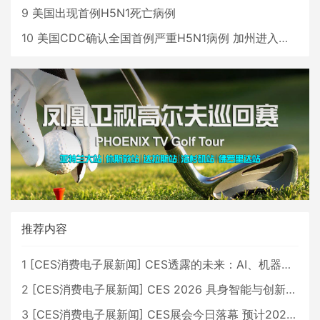
9
美国出现首例H5N1死亡病例
10
美国CDC确认全国首例严重H5N1病例 加州进入紧急状态
推荐内容
1
[
CES消费电子展新闻
]
CES透露的未来：AI、机器人与智能生活大爆发
2
[
CES消费电子展新闻
]
CES 2026 具身智能与创新领域 中国公司大放异彩
3
[
CES消费电子展新闻
]
CES展会今日落幕 预计2026行业收入将超五千亿美元