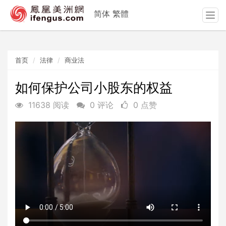
简体
繁體
T
o
g
g
首页
法律
商业法
l
e
n
如何保护公司小股东的权益
a
11638 阅读
0 评论
0 点赞
v
i
g
a
t
i
o
n