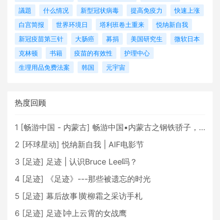
議題
什么情况
新型冠状病毒
提高免疫力
快速上涨
白宫简报
世界环境日
塔利班卷土重来
悦纳新自我
新冠疫苗第三针
大肠癌
募捐
美国研究生
微软日本
克林顿
书籍
疫苗的有效性
护理中心
生理用品免费法案
韩国
元宇宙
热度回顾
1
[
畅游中国 - 内蒙古
]
畅游中国•内蒙古之钢铁骄子，魅力包头
2
[
环球星动
]
悦纳新自我 | AIF电影节
3
[
足迹
]
足迹 | 认识Bruce Lee吗？
4
[
足迹
]
《足迹》---那些被遗忘的时光
5
[
足迹
]
幕后故事∣黄柳霜之采访手札
6
[
足迹
]
足迹∣冲上云霄的女战鹰