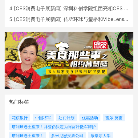
4
[
CES消费电子展新闻
]
深圳科创学院组团亮相CES 广受好评
5
[
CES消费电子展新闻
]
传丞环球与玺格和VibeLens共同推出全新耳机
热门标签
花旗银行
中国将军
处罚计划
优惠活动
雷尔·莫雷
塔利班卷土重来！拜登仍决定为阿富汗撤军辩护
塔利班卷土重来！
多米尼恩投票公司
康奈尔大学