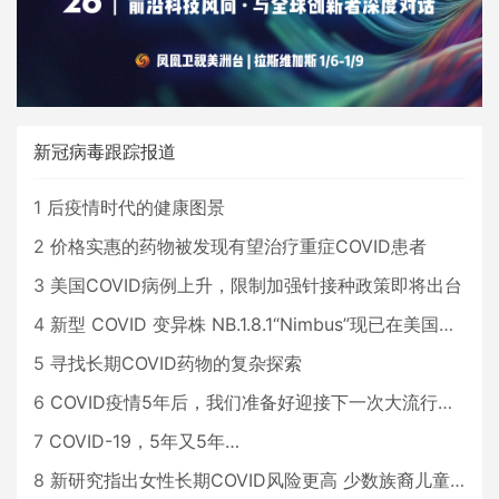
新冠病毒跟踪报道
1
后疫情时代的健康图景
2
价格实惠的药物被发现有望治疗重症COVID患者
3
美国COVID病例上升，限制加强针接种政策即将出台
4
新型 COVID 变异株 NB.1.8.1“Nimbus”现已在美国占据主导地位
5
寻找长期COVID药物的复杂探索
6
COVID疫情5年后，我们准备好迎接下一次大流行了吗？
7
COVID-19，5年又5年…
8
新研究指出女性长期COVID风险更高 少数族裔儿童存在差异