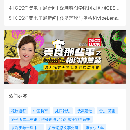
4
[
CES消费电子展新闻
]
深圳科创学院组团亮相CES 广受好评
5
[
CES消费电子展新闻
]
传丞环球与玺格和VibeLens共同推出全新耳机
热门标签
花旗银行
中国将军
处罚计划
优惠活动
雷尔·莫雷
塔利班卷土重来！拜登仍决定为阿富汗撤军辩护
塔利班卷土重来！
多米尼恩投票公司
康奈尔大学