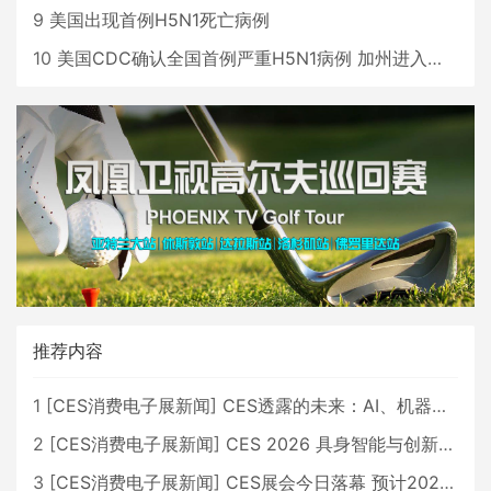
9
美国出现首例H5N1死亡病例
10
美国CDC确认全国首例严重H5N1病例 加州进入紧急状态
推荐内容
1
[
CES消费电子展新闻
]
CES透露的未来：AI、机器人与智能生活大爆发
2
[
CES消费电子展新闻
]
CES 2026 具身智能与创新领域 中国公司大放异彩
3
[
CES消费电子展新闻
]
CES展会今日落幕 预计2026行业收入将超五千亿美元