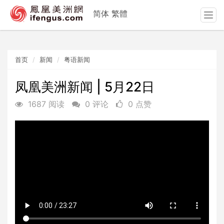
简体
繁體
T
o
g
g
首页
新闻
粤语新闻
l
e
n
凤凰美洲新闻 | 5月22日
a
1687 阅读
0 评论
0 点赞
v
i
g
a
t
i
o
n