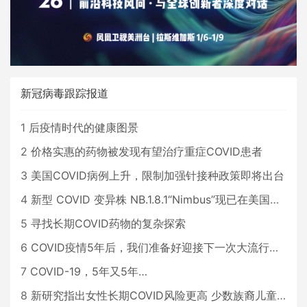
新冠病毒跟踪报道
1
后疫情时代的健康图景
2
价格实惠的药物被发现有望治疗重症COVID患者
3
美国COVID病例上升，限制加强针接种政策即将出台
4
新型 COVID 变异株 NB.1.8.1“Nimbus”现已在美国占据主导地位
5
寻找长期COVID药物的复杂探索
6
COVID疫情5年后，我们准备好迎接下一次大流行了吗？
7
COVID-19，5年又5年…
8
新研究指出女性长期COVID风险更高 少数族裔儿童存在差异