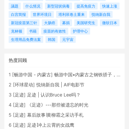
議題
什么情况
新型冠状病毒
提高免疫力
快速上涨
白宫简报
世界环境日
塔利班卷土重来
悦纳新自我
新冠疫苗第三针
大肠癌
募捐
美国研究生
微软日本
克林顿
书籍
疫苗的有效性
护理中心
生理用品免费法案
韩国
元宇宙
热度回顾
1
[
畅游中国 - 内蒙古
]
畅游中国•内蒙古之钢铁骄子，魅力包头
2
[
环球星动
]
悦纳新自我 | AIF电影节
3
[
足迹
]
足迹 | 认识Bruce Lee吗？
4
[
足迹
]
《足迹》---那些被遗忘的时光
5
[
足迹
]
幕后故事∣黄柳霜之采访手札
6
[
足迹
]
足迹∣冲上云霄的女战鹰