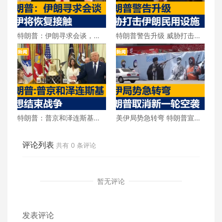
特朗普：伊朗寻求会谈，美
特朗普警告升级 威胁打击伊
伊将恢复接触
朗民用设施
特朗普：普京和泽连斯基都
美伊局势急转弯 特朗普宣布
想结束战争
取消新一轮空袭
评论列表
共有
0
条评论
暂无评论
发表评论