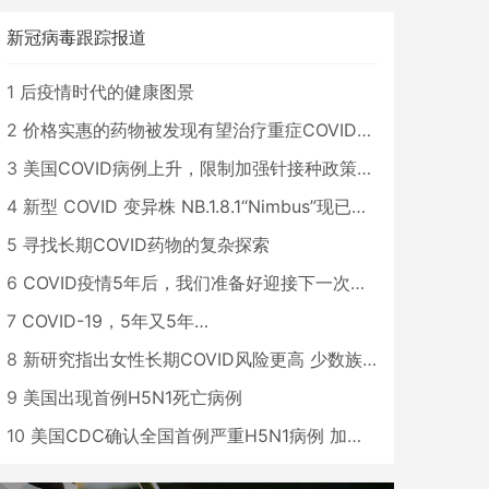
新冠病毒跟踪报道
1
后疫情时代的健康图景
2
价格实惠的药物被发现有望治疗重症COVID患者
3
美国COVID病例上升，限制加强针接种政策即将出台
4
新型 COVID 变异株 NB.1.8.1“Nimbus”现已在美国占据主导地位
5
寻找长期COVID药物的复杂探索
6
COVID疫情5年后，我们准备好迎接下一次大流行了吗？
7
COVID-19，5年又5年…
8
新研究指出女性长期COVID风险更高 少数族裔儿童存在差异
9
美国出现首例H5N1死亡病例
10
美国CDC确认全国首例严重H5N1病例 加州进入紧急状态