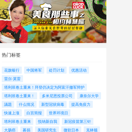
热门标签
花旗银行
中国将军
处罚计划
优惠活动
雷尔·莫雷
塔利班卷土重来！拜登仍决定为阿富汗撤军辩护
塔利班卷土重来！
多米尼恩投票公司
康奈尔大学
議題
什么情况
新型冠状病毒
提高免疫力
快速上涨
白宫简报
世界环境日
塔利班卷土重来
悦纳新自我
新冠疫苗第三针
大肠癌
募捐
美国研究生
微软日本
克林顿