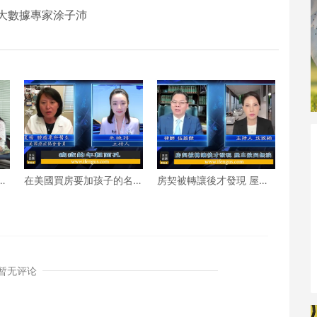
大數據專家涂子沛
先
在美國買房要加孩子的名
房契被轉讓後才發現 屋主
字嗎？
欲哭無淚
暂无评论