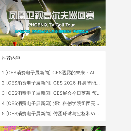
推荐内容
1
[
CES消费电子展新闻
]
CES透露的未来：AI、机器人与智能生活大爆发
2
[
CES消费电子展新闻
]
CES 2026 具身智能与创新领域 中国公司大放异彩
3
[
CES消费电子展新闻
]
CES展会今日落幕 预计2026行业收入将超五千亿美元
4
[
CES消费电子展新闻
]
深圳科创学院组团亮相CES 广受好评
5
[
CES消费电子展新闻
]
传丞环球与玺格和VibeLens共同推出全新耳机