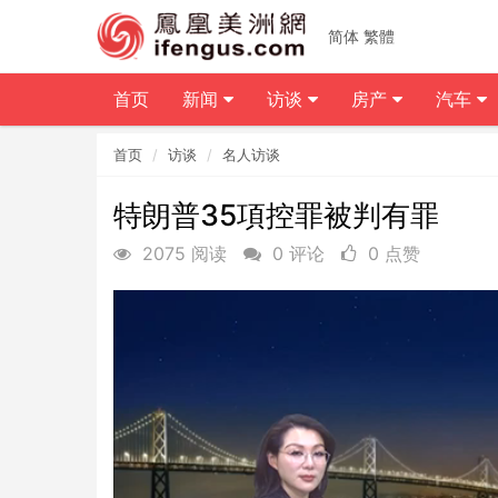
简体
繁體
首页
新闻
访谈
房产
汽车
首页
访谈
名人访谈
特朗普35項控罪被判有罪
2075 阅读
0 评论
0 点赞