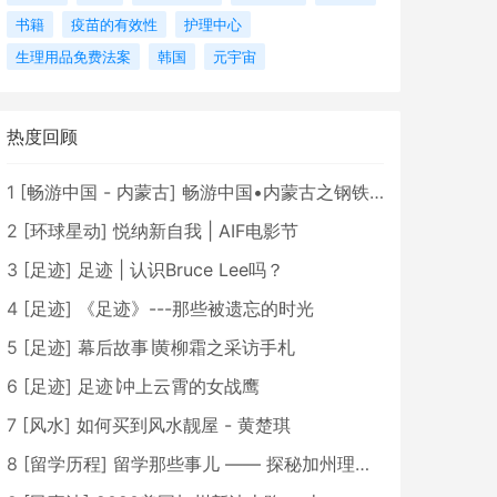
书籍
疫苗的有效性
护理中心
生理用品免费法案
韩国
元宇宙
热度回顾
1
[
畅游中国 - 内蒙古
]
畅游中国•内蒙古之钢铁骄子，魅力包头
2
[
环球星动
]
悦纳新自我 | AIF电影节
3
[
足迹
]
足迹 | 认识Bruce Lee吗？
4
[
足迹
]
《足迹》---那些被遗忘的时光
5
[
足迹
]
幕后故事∣黄柳霜之采访手札
6
[
足迹
]
足迹∣冲上云霄的女战鹰
7
[
风水
]
如何买到风水靓屋 - 黄楚琪
8
[
留学历程
]
留学那些事儿 —— 探秘加州理工学院Caltech博士生活 [上集]