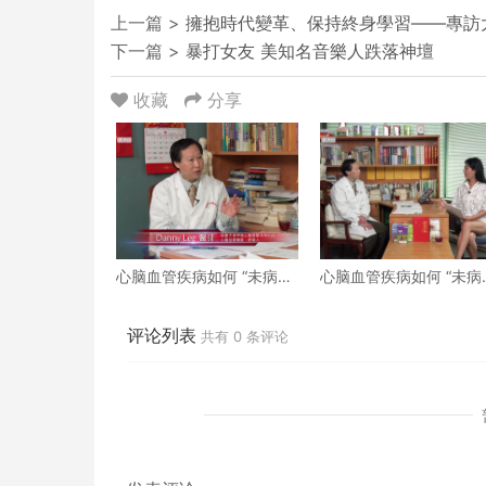
上一篇 >
擁抱時代變革、保持終身學習——專訪
下一篇 >
暴打女友 美知名音樂人跌落神壇
收藏
分享
心脑血管疾病如何 “未病先
心脑血管疾病如何 “未病
防、既病防变” ？下
防、既病防变” ？上
评论列表
共有
0
条评论