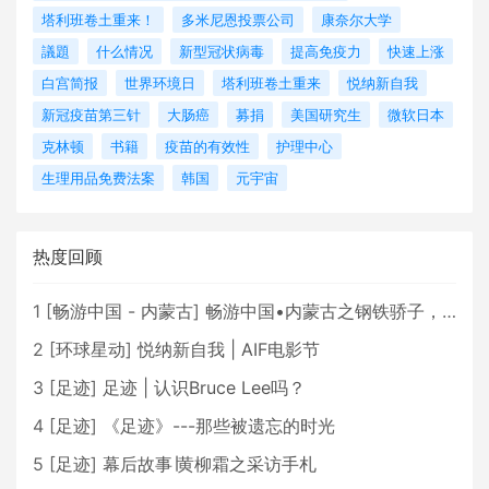
塔利班卷土重来！
多米尼恩投票公司
康奈尔大学
議題
什么情况
新型冠状病毒
提高免疫力
快速上涨
白宫简报
世界环境日
塔利班卷土重来
悦纳新自我
新冠疫苗第三针
大肠癌
募捐
美国研究生
微软日本
克林顿
书籍
疫苗的有效性
护理中心
生理用品免费法案
韩国
元宇宙
热度回顾
1
[
畅游中国 - 内蒙古
]
畅游中国•内蒙古之钢铁骄子，魅力包头
2
[
环球星动
]
悦纳新自我 | AIF电影节
3
[
足迹
]
足迹 | 认识Bruce Lee吗？
4
[
足迹
]
《足迹》---那些被遗忘的时光
5
[
足迹
]
幕后故事∣黄柳霜之采访手札