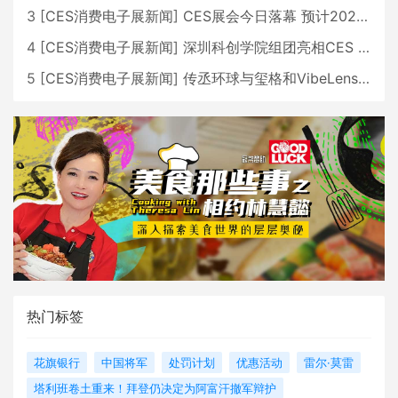
3
[
CES消费电子展新闻
]
CES展会今日落幕 预计2026行业收入将超五千亿美元
4
[
CES消费电子展新闻
]
深圳科创学院组团亮相CES 广受好评
5
[
CES消费电子展新闻
]
传丞环球与玺格和VibeLens共同推出全新耳机
热门标签
花旗银行
中国将军
处罚计划
优惠活动
雷尔·莫雷
塔利班卷土重来！拜登仍决定为阿富汗撤军辩护