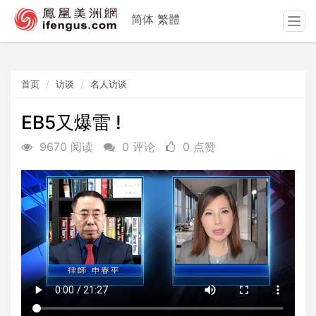
简体
繁體
T
o
g
g
首页
访谈
名人访谈
l
e
n
EB5又爆雷 !
a
9670 阅读
0 评论
0 点赞
v
i
g
a
t
i
o
n