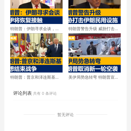
特朗普：伊朗寻求会谈，美
特朗普警告升级 威胁打击伊
伊将恢复接触
朗民用设施
特朗普：普京和泽连斯基都
美伊局势急转弯 特朗普宣布
想结束战争
取消新一轮空袭
评论列表
共有
0
条评论
暂无评论