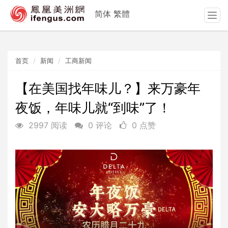
简体
繁體
T
o
g
g
首页
新闻
工商新闻
l
e
n
【在美国找年味儿？】来万豪年
a
夜饭，年味儿就“到味”了！
v
i
2997 阅读
0 评论
0 点赞
g
a
t
i
o
n