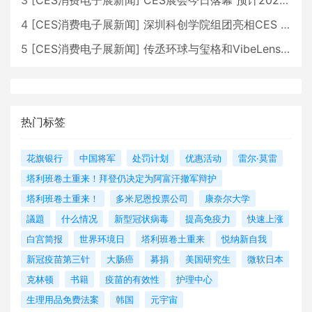
3
[
CES消费电子展新闻
]
CES展会今日落幕 预计2026行业收入将超五千亿美元
4
[
CES消费电子展新闻
]
深圳科创学院组团亮相CES 广受好评
5
[
CES消费电子展新闻
]
传丞环球与玺格和VibeLens共同推出全新耳机
热门标签
花旗银行
中国将军
处罚计划
优惠活动
雷尔·莫雷
塔利班卷土重来！拜登仍决定为阿富汗撤军辩护
塔利班卷土重来！
多米尼恩投票公司
康奈尔大学
議題
什么情况
新型冠状病毒
提高免疫力
快速上涨
白宫简报
世界环境日
塔利班卷土重来
悦纳新自我
新冠疫苗第三针
大肠癌
募捐
美国研究生
微软日本
克林顿
书籍
疫苗的有效性
护理中心
生理用品免费法案
韩国
元宇宙