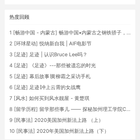
热度回顾
1
[
畅游中国 - 内蒙古
]
畅游中国•内蒙古之钢铁骄子，魅力包头
2
[
环球星动
]
悦纳新自我 | AIF电影节
3
[
足迹
]
足迹 | 认识Bruce Lee吗？
4
[
足迹
]
《足迹》---那些被遗忘的时光
5
[
足迹
]
幕后故事∣黄柳霜之采访手札
6
[
足迹
]
足迹∣冲上云霄的女战鹰
7
[
风水
]
如何买到风水靓屋 - 黄楚琪
8
[
留学历程
]
留学那些事儿 —— 探秘加州理工学院Caltech博士生活 [上集]
9
[
民事法
]
2020美国加州新法上路 （上）
10
[
民事法
]
2020年美国加州新法上路（下）