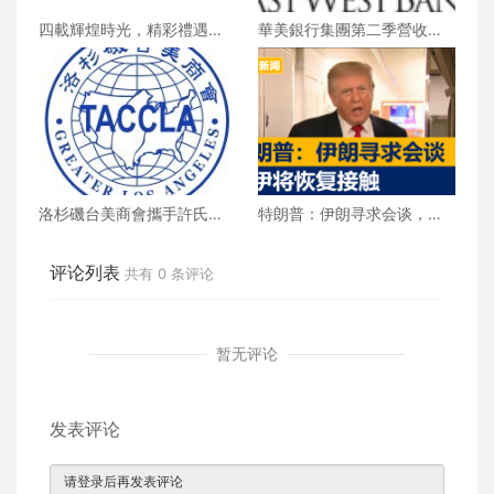
四載輝煌時光，精彩禮遇歡
華美銀行集團第二季營收創
慶一整月
新高 每股收益年增18%
洛杉磯台美商會攜手許氏參
特朗普：伊朗寻求会谈，美
業 推廣健康養生新生活
伊将恢复接触
评论列表
共有
0
条评论
暂无评论
发表评论