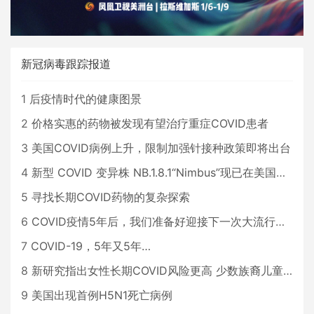
新冠病毒跟踪报道
1
后疫情时代的健康图景
2
价格实惠的药物被发现有望治疗重症COVID患者
3
美国COVID病例上升，限制加强针接种政策即将出台
4
新型 COVID 变异株 NB.1.8.1“Nimbus”现已在美国占据主导地位
5
寻找长期COVID药物的复杂探索
6
COVID疫情5年后，我们准备好迎接下一次大流行了吗？
7
COVID-19，5年又5年…
8
新研究指出女性长期COVID风险更高 少数族裔儿童存在差异
9
美国出现首例H5N1死亡病例