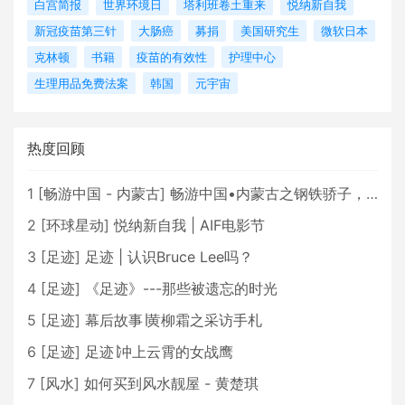
白宫简报
世界环境日
塔利班卷土重来
悦纳新自我
新冠疫苗第三针
大肠癌
募捐
美国研究生
微软日本
克林顿
书籍
疫苗的有效性
护理中心
生理用品免费法案
韩国
元宇宙
热度回顾
1
[
畅游中国 - 内蒙古
]
畅游中国•内蒙古之钢铁骄子，魅力包头
2
[
环球星动
]
悦纳新自我 | AIF电影节
3
[
足迹
]
足迹 | 认识Bruce Lee吗？
4
[
足迹
]
《足迹》---那些被遗忘的时光
5
[
足迹
]
幕后故事∣黄柳霜之采访手札
6
[
足迹
]
足迹∣冲上云霄的女战鹰
7
[
风水
]
如何买到风水靓屋 - 黄楚琪