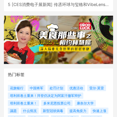
5
[
CES消费电子展新闻
]
传丞环球与玺格和VibeLens共同推出全新耳机
热门标签
花旗银行
中国将军
处罚计划
优惠活动
雷尔·莫雷
塔利班卷土重来！拜登仍决定为阿富汗撤军辩护
塔利班卷土重来！
多米尼恩投票公司
康奈尔大学
議題
什么情况
新型冠状病毒
提高免疫力
快速上涨