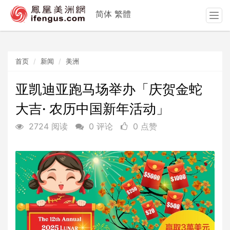
简体
繁體
T
o
g
g
首页
新闻
美洲
l
e
n
亚凯迪亚跑马场举办「庆贺金蛇
a
大吉· 农历中国新年活动」
v
i
2724 阅读
0 评论
0 点赞
g
a
t
i
o
n