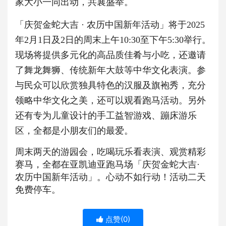
家大小一同出动，共襄盛举。
「庆贺金蛇大吉 · 农历中国新年活动」将于2025
年2月1日及2日的周末上午10
:30至下午5:30举行。
现场将提供多元化的高品质佳肴与小吃，还邀请
了舞龙舞狮、
传统新年大鼓等中华文化表演。参
与民众可以欣赏独具特色的汉服及
旗袍秀，充分
领略中华文化之美，还可以观看跑马活动。另外
还有专
为儿童设计的手工益智游戏、蹦床游乐
区，全都是小朋友们的最爱。
周末两天的游园会，吃喝玩乐看表演、观赏精彩
赛马，全都在亚凯迪
亚跑马场「庆贺金蛇大吉·
农历中国新年活动」。心动不如行动！活动二天
免费停车。
点赞(
0
)