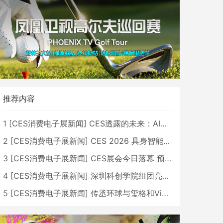
推荐内容
1
[
CES消费电子展新闻
]
CES透露的未来：AI、机器人与智能生活大爆发
2
[
CES消费电子展新闻
]
CES 2026 具身智能与创新领域 中国公司大放异彩
3
[
CES消费电子展新闻
]
CES展会今日落幕 预计2026行业收入将超五千亿美元
4
[
CES消费电子展新闻
]
深圳科创学院组团亮相CES 广受好评
5
[
CES消费电子展新闻
]
传丞环球与玺格和VibeLens共同推出全新耳机