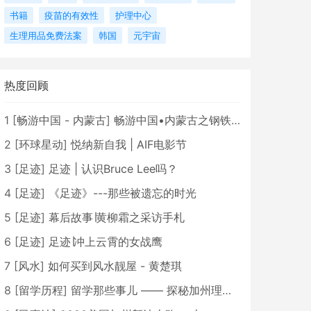
书籍
疫苗的有效性
护理中心
生理用品免费法案
韩国
元宇宙
热度回顾
1
[
畅游中国 - 内蒙古
]
畅游中国•内蒙古之钢铁骄子，魅力包头
2
[
环球星动
]
悦纳新自我 | AIF电影节
3
[
足迹
]
足迹 | 认识Bruce Lee吗？
4
[
足迹
]
《足迹》---那些被遗忘的时光
5
[
足迹
]
幕后故事∣黄柳霜之采访手札
6
[
足迹
]
足迹∣冲上云霄的女战鹰
7
[
风水
]
如何买到风水靓屋 - 黄楚琪
8
[
留学历程
]
留学那些事儿 —— 探秘加州理工学院Caltech博士生活 [上集]