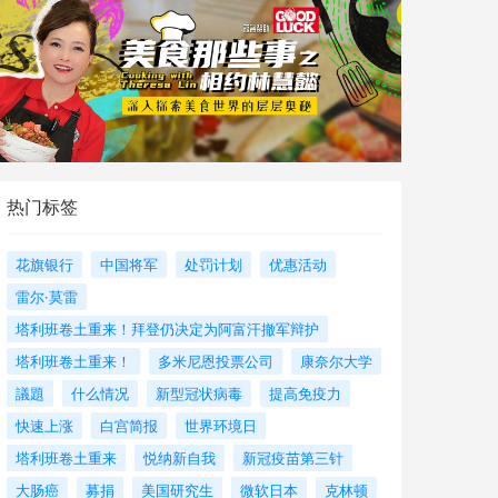
热门标签
花旗银行
中国将军
处罚计划
优惠活动
雷尔·莫雷
塔利班卷土重来！拜登仍决定为阿富汗撤军辩护
塔利班卷土重来！
多米尼恩投票公司
康奈尔大学
議題
什么情况
新型冠状病毒
提高免疫力
快速上涨
白宫简报
世界环境日
塔利班卷土重来
悦纳新自我
新冠疫苗第三针
大肠癌
募捐
美国研究生
微软日本
克林顿