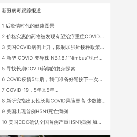
新冠病毒跟踪报道
1
后疫情时代的健康图景
2
价格实惠的药物被发现有望治疗重症COVID患者
3
美国COVID病例上升，限制加强针接种政策即将出台
4
新型 COVID 变异株 NB.1.8.1“Nimbus”现已在美国占据主导地位
5
寻找长期COVID药物的复杂探索
6
COVID疫情5年后，我们准备好迎接下一次大流行了吗？
7
COVID-19，5年又5年…
8
新研究指出女性长期COVID风险更高 少数族裔儿童存在差异
9
美国出现首例H5N1死亡病例
10
美国CDC确认全国首例严重H5N1病例 加州进入紧急状态