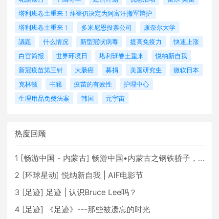
塔利班卷土重来！拜登仍决定为阿富汗撤军辩护
塔利班卷土重来！
多米尼恩投票公司
康奈尔大学
議題
什么情况
新型冠状病毒
提高免疫力
快速上涨
白宫简报
世界环境日
塔利班卷土重来
悦纳新自我
新冠疫苗第三针
大肠癌
募捐
美国研究生
微软日本
克林顿
书籍
疫苗的有效性
护理中心
生理用品免费法案
韩国
元宇宙
热度回顾
1
[
畅游中国 - 内蒙古
]
畅游中国•内蒙古之钢铁骄子，魅力包头
2
[
环球星动
]
悦纳新自我 | AIF电影节
3
[
足迹
]
足迹 | 认识Bruce Lee吗？
4
[
足迹
]
《足迹》---那些被遗忘的时光