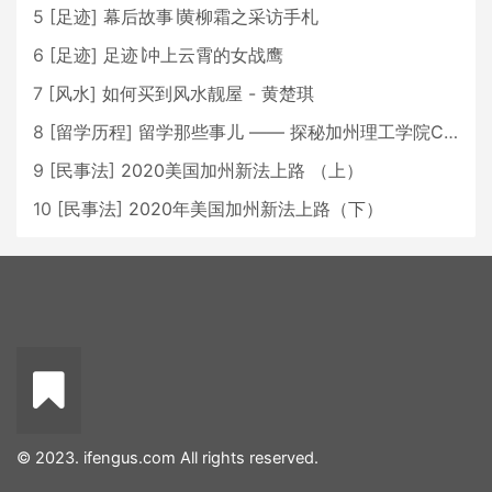
5
[
足迹
]
幕后故事∣黄柳霜之采访手札
6
[
足迹
]
足迹∣冲上云霄的女战鹰
7
[
风水
]
如何买到风水靓屋 - 黄楚琪
8
[
留学历程
]
留学那些事儿 —— 探秘加州理工学院Caltech博士生活 [上集]
9
[
民事法
]
2020美国加州新法上路 （上）
10
[
民事法
]
2020年美国加州新法上路（下）
© 2023. ifengus.com All rights reserved.