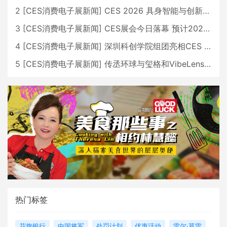
2
[
CES消费电子展新闻
]
CES 2026 具身智能与创新领域 中国公司大放异彩
3
[
CES消费电子展新闻
]
CES展会今日落幕 预计2026行业收入将超五千亿美元
4
[
CES消费电子展新闻
]
深圳科创学院组团亮相CES 广受好评
5
[
CES消费电子展新闻
]
传丞环球与玺格和VibeLens共同推出全新耳机
热门标签
花旗银行
中国将军
处罚计划
优惠活动
雷尔·莫雷