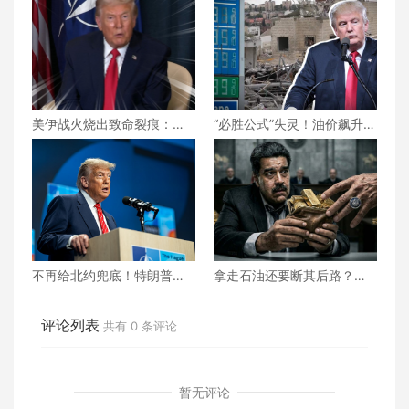
美伊战火烧出致命裂痕：吕
“必胜公式”失灵！油价飙升、
特低调求和却碰壁，北约正
民怨沸腾，美伊之战特朗普
走向事实性崩塌？
将如何收场？
不再给北约兜底！特朗普对
拿走石油还要断其后路？美
北约“最后通牒” 不交钱 美国
国为何死掐马杜罗的“辩护救
就不玩了？
命钱”？
评论列表
共有
0
条评论
暂无评论