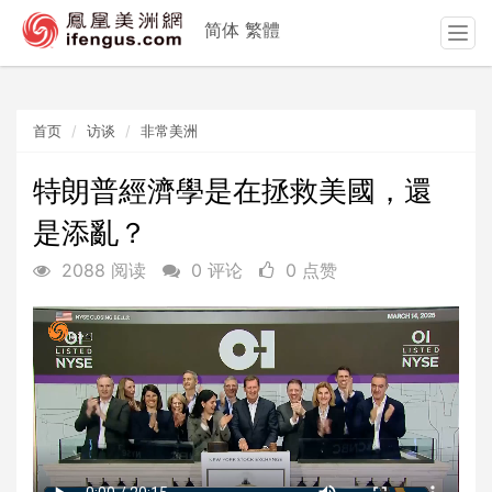
简体
繁體
T
o
g
g
首页
访谈
非常美洲
l
e
n
特朗普經濟學是在拯救美國，還
a
是添亂？
v
i
2088 阅读
0 评论
0 点赞
g
a
t
i
o
n