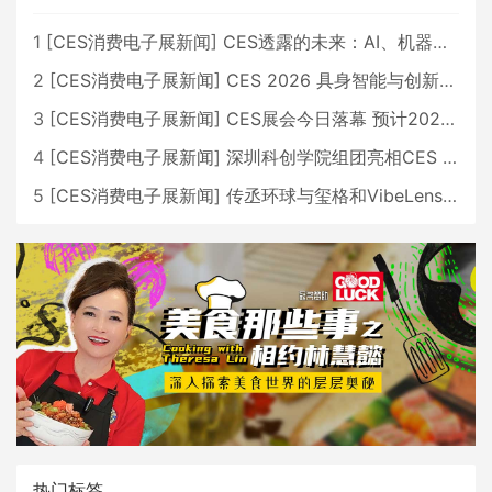
1
[
CES消费电子展新闻
]
CES透露的未来：AI、机器人与智能生活大爆发
2
[
CES消费电子展新闻
]
CES 2026 具身智能与创新领域 中国公司大放异彩
3
[
CES消费电子展新闻
]
CES展会今日落幕 预计2026行业收入将超五千亿美元
4
[
CES消费电子展新闻
]
深圳科创学院组团亮相CES 广受好评
5
[
CES消费电子展新闻
]
传丞环球与玺格和VibeLens共同推出全新耳机
热门标签