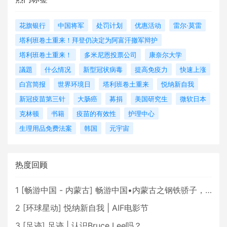
花旗银行
中国将军
处罚计划
优惠活动
雷尔·莫雷
塔利班卷土重来！拜登仍决定为阿富汗撤军辩护
塔利班卷土重来！
多米尼恩投票公司
康奈尔大学
議題
什么情况
新型冠状病毒
提高免疫力
快速上涨
白宫简报
世界环境日
塔利班卷土重来
悦纳新自我
新冠疫苗第三针
大肠癌
募捐
美国研究生
微软日本
克林顿
书籍
疫苗的有效性
护理中心
生理用品免费法案
韩国
元宇宙
热度回顾
1
[
畅游中国 - 内蒙古
]
畅游中国•内蒙古之钢铁骄子，魅力包头
2
[
环球星动
]
悦纳新自我 | AIF电影节
3
[
足迹
]
足迹 | 认识Bruce Lee吗？