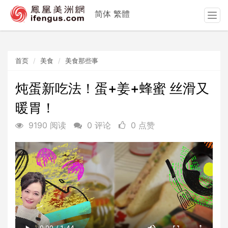
简体
繁體
T
o
g
g
首页
美食
美食那些事
l
e
n
炖蛋新吃法！蛋+姜+蜂蜜 丝滑又
a
暖胃！
v
i
9190 阅读
0 评论
0 点赞
g
a
t
i
o
n