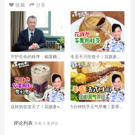
收藏
分享
守护生命的秩序：褐藻糖胶
冬至不只吃饺子｜花旗参苹
在「身体大规模重整」后的
果肉桂茶暖身补气越喝越上
机能维护
头
这杯热饮逆天了！花旗参×紫
5分钟快手元气早餐 | 姜香法
薯×奥利奥，滋补好喝到停不
式吐司
下来！
评论列表
共有
0
条评论