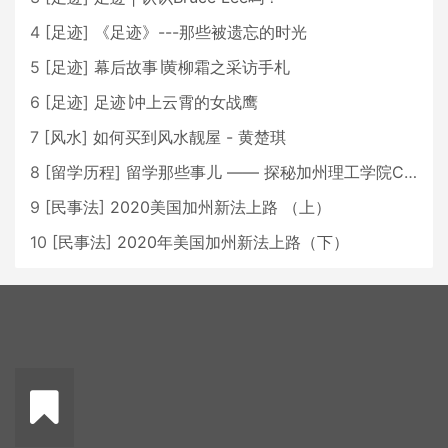
4
[
足迹
]
《足迹》---那些被遗忘的时光
5
[
足迹
]
幕后故事∣黄柳霜之采访手札
6
[
足迹
]
足迹∣冲上云霄的女战鹰
7
[
风水
]
如何买到风水靓屋 - 黄楚琪
8
[
留学历程
]
留学那些事儿 —— 探秘加州理工学院Caltech博士生活 [上集]
9
[
民事法
]
2020美国加州新法上路 （上）
10
[
民事法
]
2020年美国加州新法上路（下）