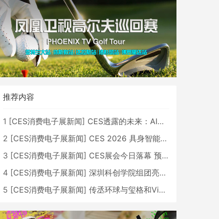
推荐内容
1
[
CES消费电子展新闻
]
CES透露的未来：AI、机器人与智能生活大爆发
2
[
CES消费电子展新闻
]
CES 2026 具身智能与创新领域 中国公司大放异彩
3
[
CES消费电子展新闻
]
CES展会今日落幕 预计2026行业收入将超五千亿美元
4
[
CES消费电子展新闻
]
深圳科创学院组团亮相CES 广受好评
5
[
CES消费电子展新闻
]
传丞环球与玺格和VibeLens共同推出全新耳机