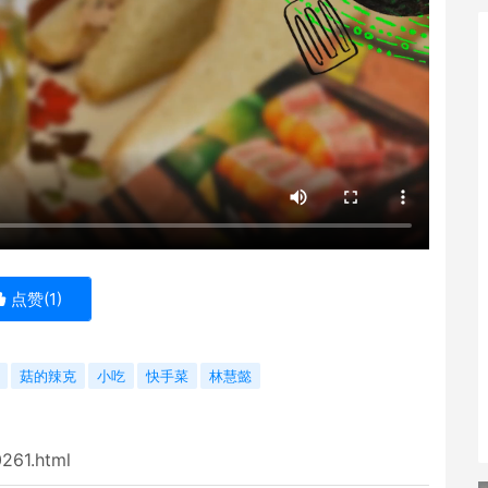
点赞(
1
)
菇的辣克
小吃
快手菜
林慧懿
0261.html