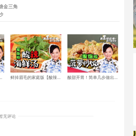
糖金三角
沙
街
鲜掉眉毛的家庭版【酸辣
酸甜开胃！简单几步做出
海鲜汤】秘诀就在这！
餐厅级菠萝炒饭
暂无评论