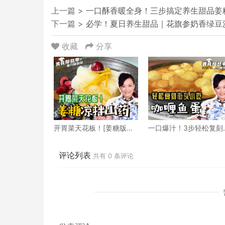
上一篇 >
一口酥香暖全身！三步搞定养生甜品姜
下一篇 >
必学！夏日养生甜品｜花旗参奶香绿豆
收藏
分享
开胃菜天花板！[姜糖版凉
一口爆汁！3步轻松复刻
拌山药] 秒杀高级餐厅
头小吃咖喱鱼蛋
评论列表
共有
0
条评论