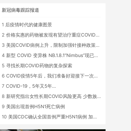
新冠病毒跟踪报道
1
后疫情时代的健康图景
2
价格实惠的药物被发现有望治疗重症COVID患者
3
美国COVID病例上升，限制加强针接种政策即将出台
4
新型 COVID 变异株 NB.1.8.1“Nimbus”现已在美国占据主导地位
5
寻找长期COVID药物的复杂探索
6
COVID疫情5年后，我们准备好迎接下一次大流行了吗？
7
COVID-19，5年又5年…
8
新研究指出女性长期COVID风险更高 少数族裔儿童存在差异
9
美国出现首例H5N1死亡病例
10
美国CDC确认全国首例严重H5N1病例 加州进入紧急状态