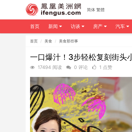
简体
繁體
首页
新闻
访谈
房产
汽车
首页
美食
美食那些事
一口爆汁！3步轻松复刻街头
17494 阅读
0 评论
1 点赞