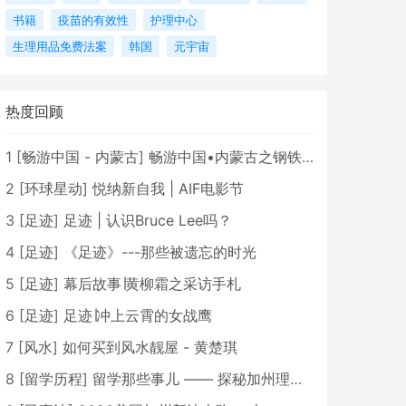
书籍
疫苗的有效性
护理中心
生理用品免费法案
韩国
元宇宙
热度回顾
1
[
畅游中国 - 内蒙古
]
畅游中国•内蒙古之钢铁骄子，魅力包头
2
[
环球星动
]
悦纳新自我 | AIF电影节
3
[
足迹
]
足迹 | 认识Bruce Lee吗？
4
[
足迹
]
《足迹》---那些被遗忘的时光
5
[
足迹
]
幕后故事∣黄柳霜之采访手札
6
[
足迹
]
足迹∣冲上云霄的女战鹰
7
[
风水
]
如何买到风水靓屋 - 黄楚琪
8
[
留学历程
]
留学那些事儿 —— 探秘加州理工学院Caltech博士生活 [上集]