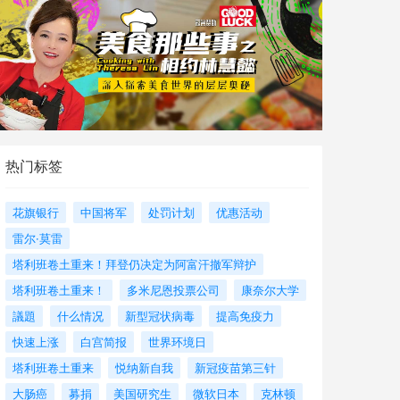
热门标签
花旗银行
中国将军
处罚计划
优惠活动
雷尔·莫雷
塔利班卷土重来！拜登仍决定为阿富汗撤军辩护
塔利班卷土重来！
多米尼恩投票公司
康奈尔大学
議題
什么情况
新型冠状病毒
提高免疫力
快速上涨
白宫简报
世界环境日
塔利班卷土重来
悦纳新自我
新冠疫苗第三针
大肠癌
募捐
美国研究生
微软日本
克林顿