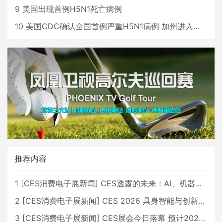
9
美国出现首例H5N1死亡病例
10
美国CDC确认全国首例严重H5N1病例 加州进入紧急状态
推荐内容
1
[
CES消费电子展新闻
]
CES透露的未来：AI、机器人与智能生活大爆发
2
[
CES消费电子展新闻
]
CES 2026 具身智能与创新领域 中国公司大放异彩
3
[
CES消费电子展新闻
]
CES展会今日落幕 预计2026行业收入将超五千亿美元