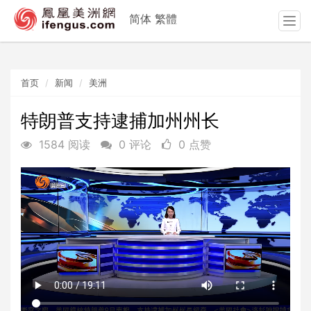
简体
繁體
T
o
g
g
首页
新闻
美洲
l
e
n
特朗普支持逮捕加州州长
a
1584 阅读
0 评论
0 点赞
v
i
g
a
t
i
o
n