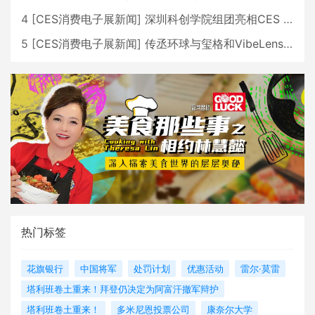
4
[
CES消费电子展新闻
]
深圳科创学院组团亮相CES 广受好评
5
[
CES消费电子展新闻
]
传丞环球与玺格和VibeLens共同推出全新耳机
热门标签
花旗银行
中国将军
处罚计划
优惠活动
雷尔·莫雷
塔利班卷土重来！拜登仍决定为阿富汗撤军辩护
塔利班卷土重来！
多米尼恩投票公司
康奈尔大学