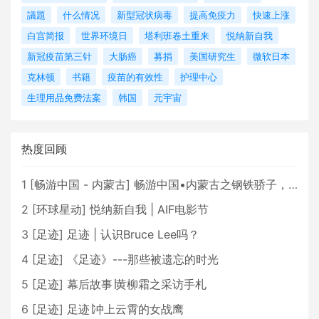
議題
什么情况
新型冠状病毒
提高免疫力
快速上涨
白宫简报
世界环境日
塔利班卷土重来
悦纳新自我
新冠疫苗第三针
大肠癌
募捐
美国研究生
微软日本
克林顿
书籍
疫苗的有效性
护理中心
生理用品免费法案
韩国
元宇宙
热度回顾
1
[
畅游中国 - 内蒙古
]
畅游中国•内蒙古之钢铁骄子，魅力包头
2
[
环球星动
]
悦纳新自我 | AIF电影节
3
[
足迹
]
足迹 | 认识Bruce Lee吗？
4
[
足迹
]
《足迹》---那些被遗忘的时光
5
[
足迹
]
幕后故事∣黄柳霜之采访手札
6
[
足迹
]
足迹∣冲上云霄的女战鹰