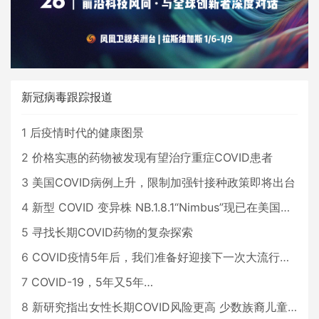
新冠病毒跟踪报道
1
后疫情时代的健康图景
2
价格实惠的药物被发现有望治疗重症COVID患者
3
美国COVID病例上升，限制加强针接种政策即将出台
4
新型 COVID 变异株 NB.1.8.1“Nimbus”现已在美国占据主导地位
5
寻找长期COVID药物的复杂探索
6
COVID疫情5年后，我们准备好迎接下一次大流行了吗？
7
COVID-19，5年又5年…
8
新研究指出女性长期COVID风险更高 少数族裔儿童存在差异