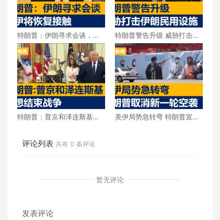
特朗普：伊朗寻求会谈，美
特朗普警告升级 威胁打击伊
伊将恢复接触
朗民用设施
特朗普：普京和泽连斯基都
美伊局势急转弯 特朗普宣布
想结束战争
取消新一轮空袭
评论列表
共有
0
条评论
暂无评论
发表评论