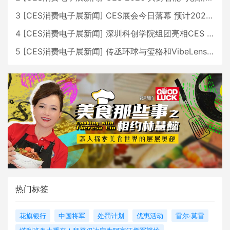
3
[
CES消费电子展新闻
]
CES展会今日落幕 预计2026行业收入将超五千亿美元
4
[
CES消费电子展新闻
]
深圳科创学院组团亮相CES 广受好评
5
[
CES消费电子展新闻
]
传丞环球与玺格和VibeLens共同推出全新耳机
热门标签
花旗银行
中国将军
处罚计划
优惠活动
雷尔·莫雷