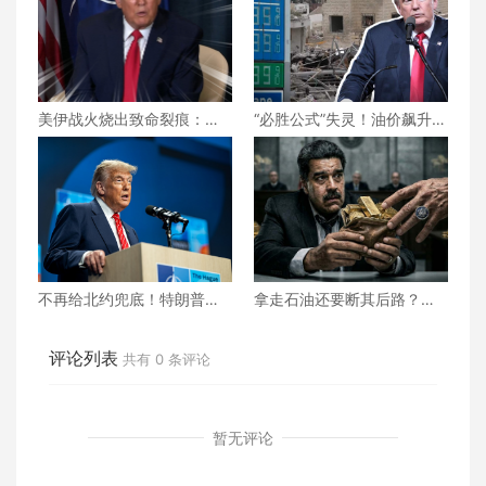
美伊战火烧出致命裂痕：吕
“必胜公式”失灵！油价飙升、
特低调求和却碰壁，北约正
民怨沸腾，美伊之战特朗普
走向事实性崩塌？
将如何收场？
不再给北约兜底！特朗普对
拿走石油还要断其后路？美
北约“最后通牒” 不交钱 美国
国为何死掐马杜罗的“辩护救
就不玩了？
命钱”？
评论列表
共有
0
条评论
暂无评论