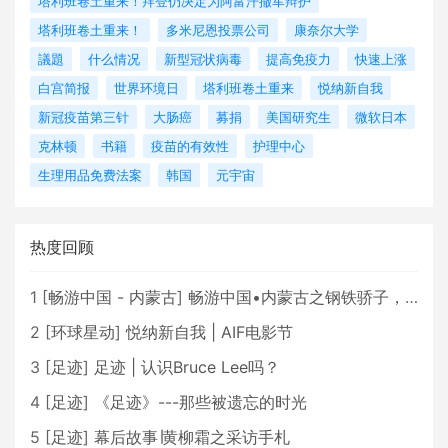
塔利班卷土重来！拜登仍决定为阿富汗撤军辩护
塔利班卷土重来！
多米尼恩投票公司
康奈尔大学
議題
什么情况
新型冠状病毒
提高免疫力
快速上涨
白宫简报
世界环境日
塔利班卷土重来
悦纳新自我
新冠疫苗第三针
大肠癌
募捐
美国研究生
微软日本
克林顿
书籍
疫苗的有效性
护理中心
生理用品免费法案
韩国
元宇宙
热度回顾
1
[
畅游中国 - 内蒙古
]
畅游中国•内蒙古之钢铁骄子，魅力包头
2
[
环球星动
]
悦纳新自我 | AIF电影节
3
[
足迹
]
足迹 | 认识Bruce Lee吗？
4
[
足迹
]
《足迹》---那些被遗忘的时光
5
[
足迹
]
幕后故事∣黄柳霜之采访手札