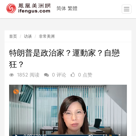
简体
繁體
T
o
g
g
首页
访谈
非常美洲
l
e
n
特朗普是政治家？運動家？自戀
a
狂？
v
i
1852 阅读
0 评论
0 点赞
g
a
t
i
o
n