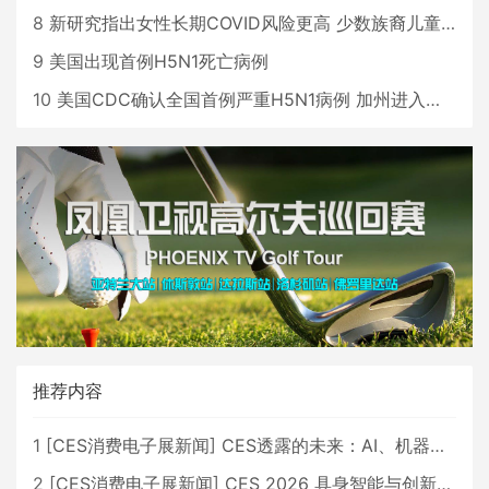
8
新研究指出女性长期COVID风险更高 少数族裔儿童存在差异
9
美国出现首例H5N1死亡病例
10
美国CDC确认全国首例严重H5N1病例 加州进入紧急状态
推荐内容
1
[
CES消费电子展新闻
]
CES透露的未来：AI、机器人与智能生活大爆发
2
[
CES消费电子展新闻
]
CES 2026 具身智能与创新领域 中国公司大放异彩