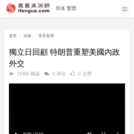
简体
繁體
T
o
g
g
首页
访谈
非常美洲
l
e
n
獨立日回顧 特朗普重塑美國內政
a
外交
v
i
2588 阅读
0 评论
0 点赞
g
a
t
i
o
n