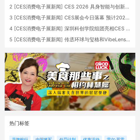
2
[
CES消费电子展新闻
]
CES 2026 具身智能与创新领域 中国公司大放异彩
3
[
CES消费电子展新闻
]
CES展会今日落幕 预计2026行业收入将超五千亿美元
4
[
CES消费电子展新闻
]
深圳科创学院组团亮相CES 广受好评
5
[
CES消费电子展新闻
]
传丞环球与玺格和VibeLens共同推出全新耳机
热门标签
花旗银行
中国将军
处罚计划
优惠活动
雷尔·莫雷