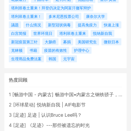
塔利班卷土重来！拜登仍决定为阿富汗撤军辩护
塔利班卷土重来！
多米尼恩投票公司
康奈尔大学
議題
什么情况
新型冠状病毒
提高免疫力
快速上涨
白宫简报
世界环境日
塔利班卷土重来
悦纳新自我
新冠疫苗第三针
大肠癌
募捐
美国研究生
微软日本
克林顿
书籍
疫苗的有效性
护理中心
生理用品免费法案
韩国
元宇宙
热度回顾
1
[
畅游中国 - 内蒙古
]
畅游中国•内蒙古之钢铁骄子，魅力包头
2
[
环球星动
]
悦纳新自我 | AIF电影节
3
[
足迹
]
足迹 | 认识Bruce Lee吗？
4
[
足迹
]
《足迹》---那些被遗忘的时光