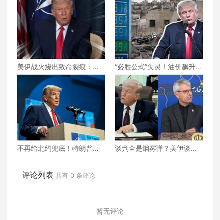
美伊战火烧出致命裂痕：吕
“必胜公式”失灵！油价飙升、
特低调求和却碰壁，北约正
民怨沸腾，美伊之战特朗普
走向事实性崩塌？
将如何收场？
不再给北约兜底！特朗普对
谈判全是烟雾弹？美伊谈判
北约“最后通牒” 不交钱 美国
还能继续下去吗？真相究竟
就不玩了？
为何？
评论列表
共有
0
条评论
暂无评论