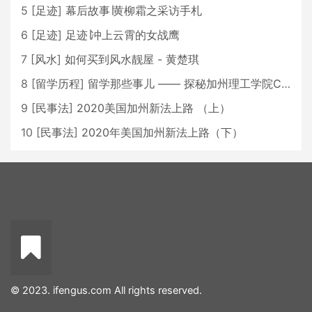
5
[
足迹
]
幕后故事∣黄柳霜之采访手札
6
[
足迹
]
足迹∣冲上云霄的女战鹰
7
[
风水
]
如何买到风水靓屋 - 黄楚琪
8
[
留学历程
]
留学那些事儿 —— 探秘加州理工学院Caltech博士生活 [上集]
9
[
民事法
]
2020美国加州新法上路 （上）
10
[
民事法
]
2020年美国加州新法上路（下）
© 2023. ifengus.com All rights reserved.