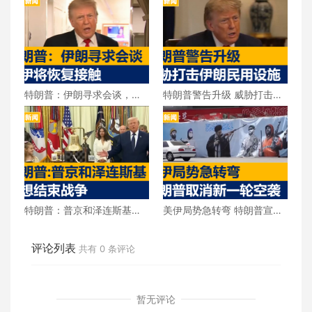
特朗普：伊朗寻求会谈，美
特朗普警告升级 威胁打击伊
伊将恢复接触
朗民用设施
特朗普：普京和泽连斯基都
美伊局势急转弯 特朗普宣布
想结束战争
取消新一轮空袭
评论列表
共有
0
条评论
暂无评论