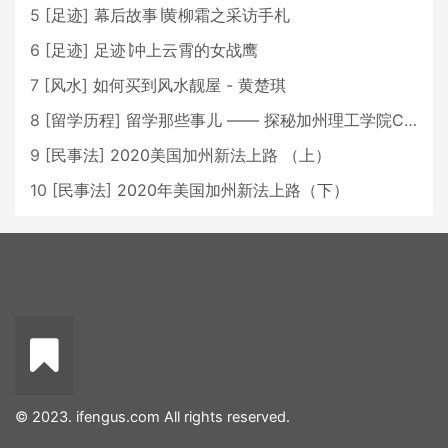
5
[
足迹
]
幕后故事∣黄柳霜之采访手札
6
[
足迹
]
足迹∣冲上云霄的女战鹰
7
[
风水
]
如何买到风水靓屋 - 黄楚琪
8
[
留学历程
]
留学那些事儿 —— 探秘加州理工学院Caltech博士生活 [上集]
9
[
民事法
]
2020美国加州新法上路 （上）
10
[
民事法
]
2020年美国加州新法上路（下）
© 2023. ifengus.com All rights reserved.