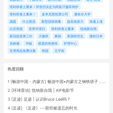
塔利班卷土重来！拜登仍决定为阿富汗撤军辩护
塔利班卷土重来！
多米尼恩投票公司
康奈尔大学
議題
什么情况
新型冠状病毒
提高免疫力
快速上涨
白宫简报
世界环境日
塔利班卷土重来
悦纳新自我
新冠疫苗第三针
大肠癌
募捐
美国研究生
微软日本
克林顿
书籍
疫苗的有效性
护理中心
生理用品免费法案
韩国
元宇宙
热度回顾
1
[
畅游中国 - 内蒙古
]
畅游中国•内蒙古之钢铁骄子，魅力包头
2
[
环球星动
]
悦纳新自我 | AIF电影节
3
[
足迹
]
足迹 | 认识Bruce Lee吗？
4
[
足迹
]
《足迹》---那些被遗忘的时光