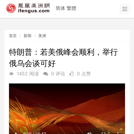
简体
繁體
T
o
g
g
首页
新闻
美洲
l
e
n
特朗普：若美俄峰会顺利，举行
a
俄乌会谈可好
v
i
1452 阅读
0 评论
0 点赞
g
a
t
i
o
n