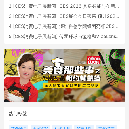
2
[
CES消费电子展新闻
]
CES 2026 具身智能与创新领域 中国公司大放异彩
3
[
CES消费电子展新闻
]
CES展会今日落幕 预计2026行业收入将超五千亿美元
4
[
CES消费电子展新闻
]
深圳科创学院组团亮相CES 广受好评
5
[
CES消费电子展新闻
]
传丞环球与玺格和VibeLens共同推出全新耳机
热门标签
花旗银行
中国将军
处罚计划
优惠活动
雷尔·莫雷