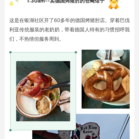
1
1:30am--卖德国烤猪肘的苍蝇馆子
这是在银湖社区开了60多年的德国烤猪肘店。穿着巴伐
利亚传统服装的老奶奶，带着德国人特有的习惯招呼我
们，不热情但服务周到。