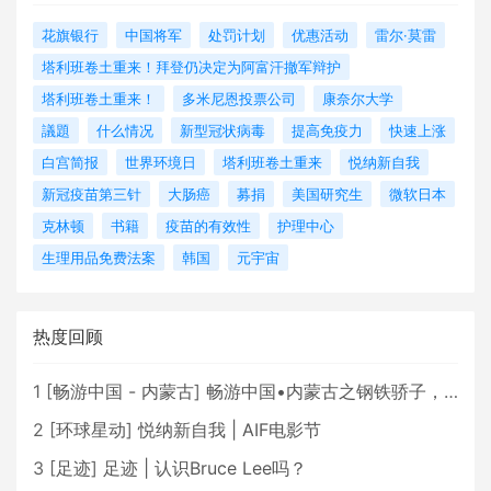
花旗银行
中国将军
处罚计划
优惠活动
雷尔·莫雷
塔利班卷土重来！拜登仍决定为阿富汗撤军辩护
塔利班卷土重来！
多米尼恩投票公司
康奈尔大学
議題
什么情况
新型冠状病毒
提高免疫力
快速上涨
白宫简报
世界环境日
塔利班卷土重来
悦纳新自我
新冠疫苗第三针
大肠癌
募捐
美国研究生
微软日本
克林顿
书籍
疫苗的有效性
护理中心
生理用品免费法案
韩国
元宇宙
热度回顾
1
[
畅游中国 - 内蒙古
]
畅游中国•内蒙古之钢铁骄子，魅力包头
2
[
环球星动
]
悦纳新自我 | AIF电影节
3
[
足迹
]
足迹 | 认识Bruce Lee吗？