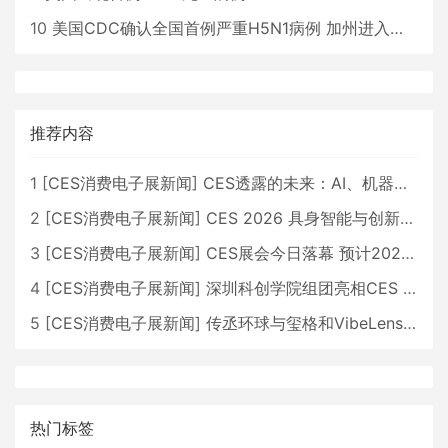
10
美国CDC确认全国首例严重H5N1病例 加州进入紧急状态
推荐内容
1
[
CES消费电子展新闻
]
CES透露的未来：AI、机器人与智能生活大爆发
2
[
CES消费电子展新闻
]
CES 2026 具身智能与创新领域 中国公司大放异彩
3
[
CES消费电子展新闻
]
CES展会今日落幕 预计2026行业收入将超五千亿美元
4
[
CES消费电子展新闻
]
深圳科创学院组团亮相CES 广受好评
5
[
CES消费电子展新闻
]
传丞环球与玺格和VibeLens共同推出全新耳机
热门标签