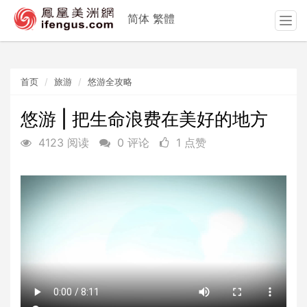
简体
繁體
T
o
g
g
首页
旅游
悠游全攻略
l
e
n
悠游 | 把生命浪费在美好的地方
a
4123 阅读
0 评论
1 点赞
v
i
g
a
t
i
o
n