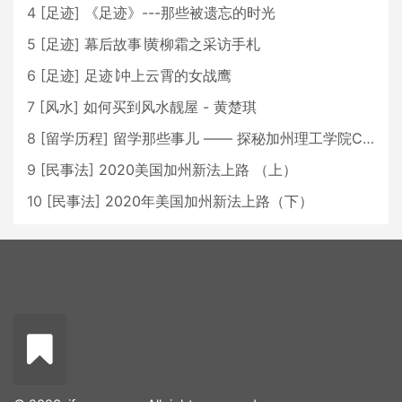
4
[
足迹
]
《足迹》---那些被遗忘的时光
5
[
足迹
]
幕后故事∣黄柳霜之采访手札
6
[
足迹
]
足迹∣冲上云霄的女战鹰
7
[
风水
]
如何买到风水靓屋 - 黄楚琪
8
[
留学历程
]
留学那些事儿 —— 探秘加州理工学院Caltech博士生活 [上集]
9
[
民事法
]
2020美国加州新法上路 （上）
10
[
民事法
]
2020年美国加州新法上路（下）