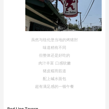
虽然与纽伦堡当地的烤猪肘
味道稍有不同
但整体还是好吃的
肉汁丰富 口感软嫩
猪皮糯而筋道
配上碱水面包
超有满足感的一顿午餐
Red Lion Tavern