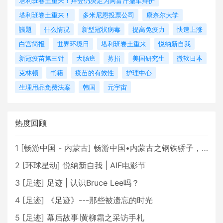
塔利班卷土重来！拜登仍决定为阿富汗撤军辩护
塔利班卷土重来！
多米尼恩投票公司
康奈尔大学
議題
什么情况
新型冠状病毒
提高免疫力
快速上涨
白宫简报
世界环境日
塔利班卷土重来
悦纳新自我
新冠疫苗第三针
大肠癌
募捐
美国研究生
微软日本
克林顿
书籍
疫苗的有效性
护理中心
生理用品免费法案
韩国
元宇宙
热度回顾
1
[
畅游中国 - 内蒙古
]
畅游中国•内蒙古之钢铁骄子，魅力包头
2
[
环球星动
]
悦纳新自我 | AIF电影节
3
[
足迹
]
足迹 | 认识Bruce Lee吗？
4
[
足迹
]
《足迹》---那些被遗忘的时光
5
[
足迹
]
幕后故事∣黄柳霜之采访手札