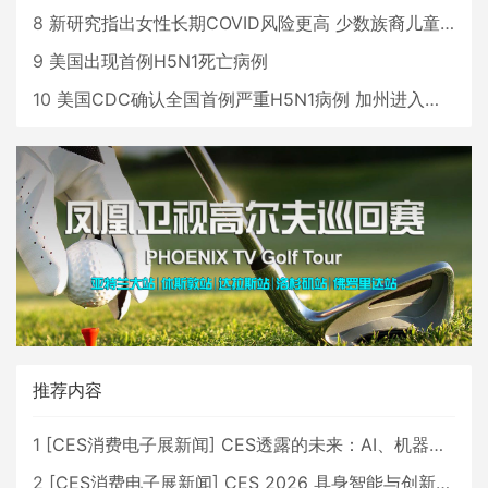
8
新研究指出女性长期COVID风险更高 少数族裔儿童存在差异
9
美国出现首例H5N1死亡病例
10
美国CDC确认全国首例严重H5N1病例 加州进入紧急状态
推荐内容
1
[
CES消费电子展新闻
]
CES透露的未来：AI、机器人与智能生活大爆发
2
[
CES消费电子展新闻
]
CES 2026 具身智能与创新领域 中国公司大放异彩