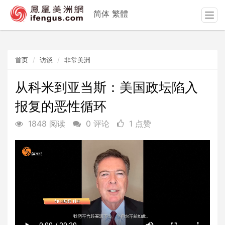
简体
繁體
T
o
g
g
首页
访谈
非常美洲
l
e
n
从科米到亚当斯：美国政坛陷入
a
报复的恶性循环
v
i
1848 阅读
0 评论
1 点赞
g
a
t
i
o
n