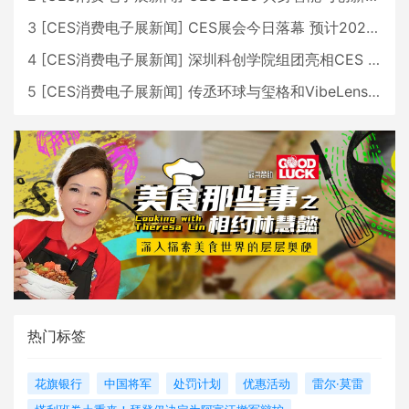
3
[
CES消费电子展新闻
]
CES展会今日落幕 预计2026行业收入将超五千亿美元
4
[
CES消费电子展新闻
]
深圳科创学院组团亮相CES 广受好评
5
[
CES消费电子展新闻
]
传丞环球与玺格和VibeLens共同推出全新耳机
热门标签
花旗银行
中国将军
处罚计划
优惠活动
雷尔·莫雷