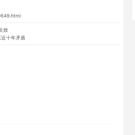
0649.html
生效
压近十年矛盾