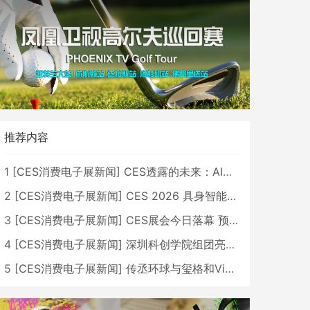
推荐内容
1
[
CES消费电子展新闻
]
CES透露的未来：AI、机器人与智能生活大爆发
2
[
CES消费电子展新闻
]
CES 2026 具身智能与创新领域 中国公司大放异彩
3
[
CES消费电子展新闻
]
CES展会今日落幕 预计2026行业收入将超五千亿美元
4
[
CES消费电子展新闻
]
深圳科创学院组团亮相CES 广受好评
5
[
CES消费电子展新闻
]
传丞环球与玺格和VibeLens共同推出全新耳机