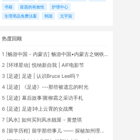
书籍
疫苗的有效性
护理中心
生理用品免费法案
韩国
元宇宙
热度回顾
1
[
畅游中国 - 内蒙古
]
畅游中国•内蒙古之钢铁骄子，魅力包头
2
[
环球星动
]
悦纳新自我 | AIF电影节
3
[
足迹
]
足迹 | 认识Bruce Lee吗？
4
[
足迹
]
《足迹》---那些被遗忘的时光
5
[
足迹
]
幕后故事∣黄柳霜之采访手札
6
[
足迹
]
足迹∣冲上云霄的女战鹰
7
[
风水
]
如何买到风水靓屋 - 黄楚琪
8
[
留学历程
]
留学那些事儿 —— 探秘加州理工学院Caltech博士生活 [上集]