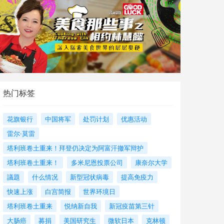
热门标签
花旗银行
中国将军
处罚计划
优惠活动
雷尔·莫雷
塔利班卷土重来！拜登仍决定为阿富汗撤军辩护
塔利班卷土重来！
多米尼恩投票公司
康奈尔大学
議題
什么情况
新型冠状病毒
提高免疫力
快速上涨
白宫简报
世界环境日
塔利班卷土重来
悦纳新自我
新冠疫苗第三针
大肠癌
募捐
美国研究生
微软日本
克林顿