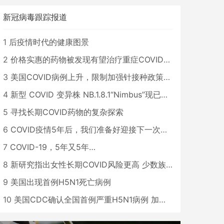
新冠病毒跟踪报道
1
后疫情时代的健康图景
2
价格实惠的药物被发现有望治疗重症COVID患者
3
美国COVID病例上升，限制加强针接种政策即将出台
4
新型 COVID 变异株 NB.1.8.1“Nimbus”现已在美国占据主导地位
5
寻找长期COVID药物的复杂探索
6
COVID疫情5年后，我们准备好迎接下一次大流行了吗？
7
COVID-19，5年又5年…
8
新研究指出女性长期COVID风险更高 少数族裔儿童存在差异
9
美国出现首例H5N1死亡病例
10
美国CDC确认全国首例严重H5N1病例 加州进入紧急状态