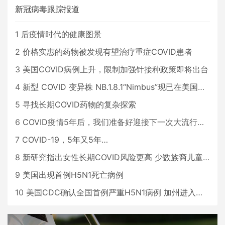
新冠病毒跟踪报道
1
后疫情时代的健康图景
2
价格实惠的药物被发现有望治疗重症COVID患者
3
美国COVID病例上升，限制加强针接种政策即将出台
4
新型 COVID 变异株 NB.1.8.1“Nimbus”现已在美国占据主导地位
5
寻找长期COVID药物的复杂探索
6
COVID疫情5年后，我们准备好迎接下一次大流行了吗？
7
COVID-19，5年又5年…
8
新研究指出女性长期COVID风险更高 少数族裔儿童存在差异
9
美国出现首例H5N1死亡病例
10
美国CDC确认全国首例严重H5N1病例 加州进入紧急状态