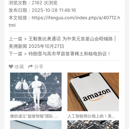
浏览次数：
2162
次浏览
发布日期：2025-10-28 11:48:16
本文链接：
https://ifengus.com/index.php/a/40712.h
tml
上一篇 >
王毅鲁比奥通话 为中美元首釜山会晤铺路 |
美洲新闻 2025年10月27日
下一篇 >
特朗普与高市早苗签署稀土和核电协议！
收藏
分享
微软成立“超级智能”团队 瞄
人工智能替白领上岗！美国
准医学诊断领域
大厂将裁员3万人 掀起最大
规模裁员潮