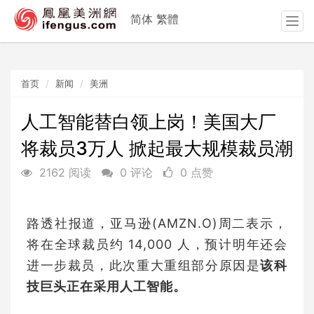
简体
繁體
T
o
g
g
首页
新闻
美洲
l
e
n
人工智能替白领上岗！美国大厂
a
将裁员3万人 掀起最大规模裁员潮
v
i
2162 阅读
0 评论
0 点赞
g
a
t
路透社报道，亚马逊(AMZN.O)周二表示，
i
o
将在全球裁员约 14,000 人，预计明年还会
n
进一步裁员，此次重大重组部分原因是
该科
技巨头正在采用人工智能。