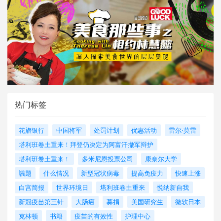
热门标签
花旗银行
中国将军
处罚计划
优惠活动
雷尔·莫雷
塔利班卷土重来！拜登仍决定为阿富汗撤军辩护
塔利班卷土重来！
多米尼恩投票公司
康奈尔大学
議題
什么情况
新型冠状病毒
提高免疫力
快速上涨
白宫简报
世界环境日
塔利班卷土重来
悦纳新自我
新冠疫苗第三针
大肠癌
募捐
美国研究生
微软日本
克林顿
书籍
疫苗的有效性
护理中心