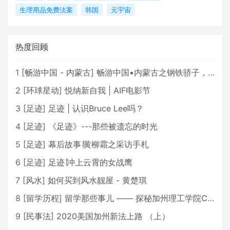
生理用品免费法案
韩国
元宇宙
热度回顾
1
[
畅游中国 - 内蒙古
]
畅游中国•内蒙古之钢铁骄子，魅力包头
2
[
环球星动
]
悦纳新自我 | AIF电影节
3
[
足迹
]
足迹 | 认识Bruce Lee吗？
4
[
足迹
]
《足迹》---那些被遗忘的时光
5
[
足迹
]
幕后故事∣黄柳霜之采访手札
6
[
足迹
]
足迹∣冲上云霄的女战鹰
7
[
风水
]
如何买到风水靓屋 - 黄楚琪
8
[
留学历程
]
留学那些事儿 —— 探秘加州理工学院Caltech博士生活 [上集]
9
[
民事法
]
2020美国加州新法上路 （上）