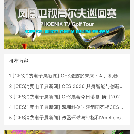
推荐内容
1
[
CES消费电子展新闻
]
CES透露的未来：AI、机器人与智能生活大爆发
2
[
CES消费电子展新闻
]
CES 2026 具身智能与创新领域 中国公司大放异彩
3
[
CES消费电子展新闻
]
CES展会今日落幕 预计2026行业收入将超五千亿美元
4
[
CES消费电子展新闻
]
深圳科创学院组团亮相CES 广受好评
5
[
CES消费电子展新闻
]
传丞环球与玺格和VibeLens共同推出全新耳机