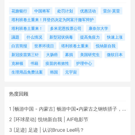
花旗银行
中国将军
处罚计划
优惠活动
雷尔·莫雷
塔利班卷土重来！拜登仍决定为阿富汗撤军辩护
塔利班卷土重来！
多米尼恩投票公司
康奈尔大学
議題
什么情况
新型冠状病毒
提高免疫力
快速上涨
白宫简报
世界环境日
塔利班卷土重来
悦纳新自我
新冠疫苗第三针
大肠癌
募捐
美国研究生
微软日本
克林顿
书籍
疫苗的有效性
护理中心
生理用品免费法案
韩国
元宇宙
热度回顾
1
[
畅游中国 - 内蒙古
]
畅游中国•内蒙古之钢铁骄子，魅力包头
2
[
环球星动
]
悦纳新自我 | AIF电影节
3
[
足迹
]
足迹 | 认识Bruce Lee吗？