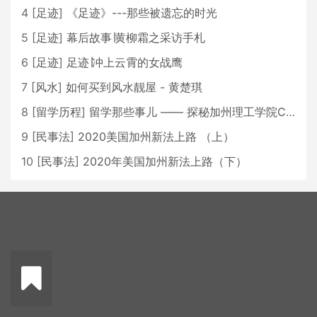
4
[
足迹
]
《足迹》---那些被遗忘的时光
5
[
足迹
]
幕后故事∣黄柳霜之采访手札
6
[
足迹
]
足迹∣冲上云霄的女战鹰
7
[
风水
]
如何买到风水靓屋 - 黄楚琪
8
[
留学历程
]
留学那些事儿 —— 探秘加州理工学院Caltech博士生活 [上集]
9
[
民事法
]
2020美国加州新法上路 （上）
10
[
民事法
]
2020年美国加州新法上路（下）