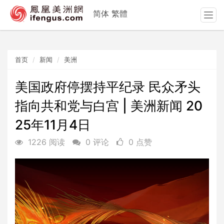
简体
繁體
T
o
g
g
首页
新闻
美洲
l
e
n
美国政府停摆持平纪录 民众矛头
a
指向共和党与白宫 | 美洲新闻 20
v
i
25年11月4日
g
a
1226 阅读
0 评论
0 点赞
t
i
o
n