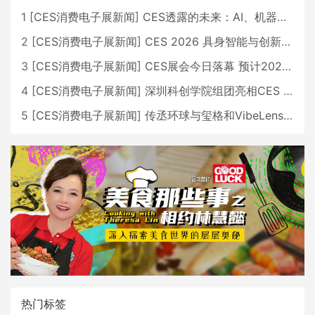
1
[
CES消费电子展新闻
]
CES透露的未来：AI、机器人与智能生活大爆发
2
[
CES消费电子展新闻
]
CES 2026 具身智能与创新领域 中国公司大放异彩
3
[
CES消费电子展新闻
]
CES展会今日落幕 预计2026行业收入将超五千亿美元
4
[
CES消费电子展新闻
]
深圳科创学院组团亮相CES 广受好评
5
[
CES消费电子展新闻
]
传丞环球与玺格和VibeLens共同推出全新耳机
热门标签