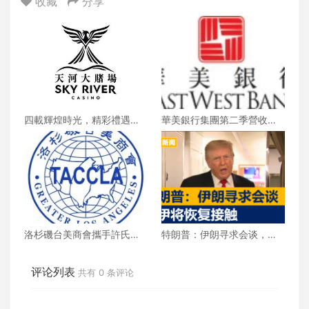
收藏
分享
四載輝煌時光，精彩禮遇歡
華美銀行集團第二季營收創
慶一整月
新高 每股收益年增18%
洛杉磯台美商會攜手許氏參
特朗普：伊朗寻求会谈，美
業 推廣健康養生新生活
伊将恢复接触
评论列表
共有
0
条评论