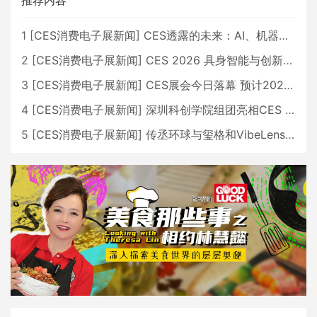
推荐内容
1
[
CES消费电子展新闻
]
CES透露的未来：AI、机器人与智能生活大爆发
2
[
CES消费电子展新闻
]
CES 2026 具身智能与创新领域 中国公司大放异彩
3
[
CES消费电子展新闻
]
CES展会今日落幕 预计2026行业收入将超五千亿美元
4
[
CES消费电子展新闻
]
深圳科创学院组团亮相CES 广受好评
5
[
CES消费电子展新闻
]
传丞环球与玺格和VibeLens共同推出全新耳机