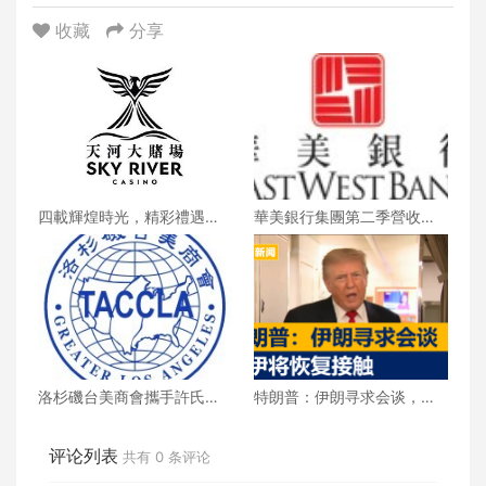
收藏
分享
四載輝煌時光，精彩禮遇歡
華美銀行集團第二季營收創
慶一整月
新高 每股收益年增18%
洛杉磯台美商會攜手許氏參
特朗普：伊朗寻求会谈，美
業 推廣健康養生新生活
伊将恢复接触
评论列表
共有
0
条评论