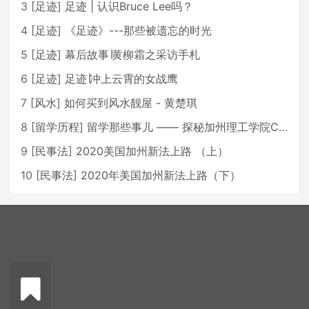
3
[
足迹
]
足迹 | 认识Bruce Lee吗？
4
[
足迹
]
《足迹》---那些被遗忘的时光
5
[
足迹
]
幕后故事∣黄柳霜之采访手札
6
[
足迹
]
足迹∣冲上云霄的女战鹰
7
[
风水
]
如何买到风水靓屋 - 黄楚琪
8
[
留学历程
]
留学那些事儿 —— 探秘加州理工学院Caltech博士生活 [上集]
9
[
民事法
]
2020美国加州新法上路 （上）
10
[
民事法
]
2020年美国加州新法上路（下）