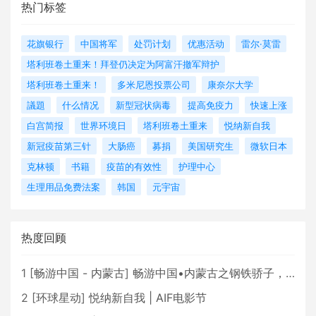
热门标签
花旗银行
中国将军
处罚计划
优惠活动
雷尔·莫雷
塔利班卷土重来！拜登仍决定为阿富汗撤军辩护
塔利班卷土重来！
多米尼恩投票公司
康奈尔大学
議題
什么情况
新型冠状病毒
提高免疫力
快速上涨
白宫简报
世界环境日
塔利班卷土重来
悦纳新自我
新冠疫苗第三针
大肠癌
募捐
美国研究生
微软日本
克林顿
书籍
疫苗的有效性
护理中心
生理用品免费法案
韩国
元宇宙
热度回顾
1
[
畅游中国 - 内蒙古
]
畅游中国•内蒙古之钢铁骄子，魅力包头
2
[
环球星动
]
悦纳新自我 | AIF电影节