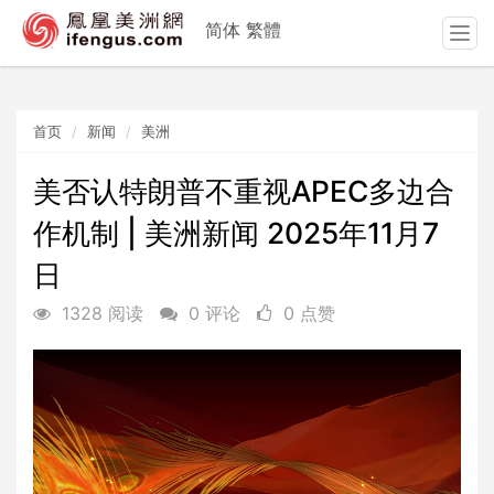
简体
繁體
T
o
g
g
首页
新闻
美洲
l
e
n
美否认特朗普不重视APEC多边合
a
作机制 | 美洲新闻 2025年11月7
v
i
日
g
a
1328 阅读
0 评论
0 点赞
t
i
o
n