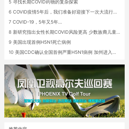
5
寻找长期COVID药物的复杂探索
6
COVID疫情5年后，我们准备好迎接下一次大流行了吗？
7
COVID-19，5年又5年…
8
新研究指出女性长期COVID风险更高 少数族裔儿童存在差异
9
美国出现首例H5N1死亡病例
10
美国CDC确认全国首例严重H5N1病例 加州进入紧急状态