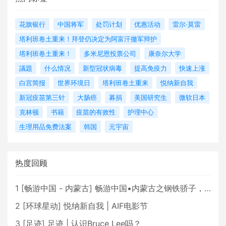
花旗银行
中国将军
处罚计划
优惠活动
雷尔·莫雷
塔利班卷土重来！拜登仍决定为阿富汗撤军辩护
塔利班卷土重来！
多米尼恩投票公司
康奈尔大学
議題
什么情况
新型冠状病毒
提高免疫力
快速上涨
白宫简报
世界环境日
塔利班卷土重来
悦纳新自我
新冠疫苗第三针
大肠癌
募捐
美国研究生
微软日本
克林顿
书籍
疫苗的有效性
护理中心
生理用品免费法案
韩国
元宇宙
热度回顾
1
[
畅游中国 - 内蒙古
]
畅游中国•内蒙古之钢铁骄子，魅力包头
2
[
环球星动
]
悦纳新自我 | AIF电影节
3
[
足迹
]
足迹 | 认识Bruce Lee吗？