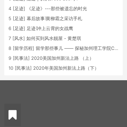
4
[
足迹
]
《足迹》---那些被遗忘的时光
5
[
足迹
]
幕后故事∣黄柳霜之采访手札
6
[
足迹
]
足迹∣冲上云霄的女战鹰
7
[
风水
]
如何买到风水靓屋 - 黄楚琪
8
[
留学历程
]
留学那些事儿 —— 探秘加州理工学院Caltech博士生活 [上集]
9
[
民事法
]
2020美国加州新法上路 （上）
10
[
民事法
]
2020年美国加州新法上路（下）