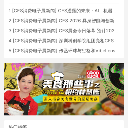
1
[
CES消费电子展新闻
]
CES透露的未来：AI、机器人与智能生活大爆发
2
[
CES消费电子展新闻
]
CES 2026 具身智能与创新领域 中国公司大放异彩
3
[
CES消费电子展新闻
]
CES展会今日落幕 预计2026行业收入将超五千亿美元
4
[
CES消费电子展新闻
]
深圳科创学院组团亮相CES 广受好评
5
[
CES消费电子展新闻
]
传丞环球与玺格和VibeLens共同推出全新耳机
热门标签