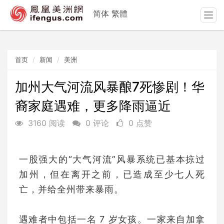
简体
繁體
T
o
g
g
首页
新闻
美洲
l
e
n
加州大气河流风暴酿7死惨剧！华
a
裔家庭遇难，更多降雨逼近
v
i
3160 阅读
0 评论
0 点赞
g
a
t
一股强大的“大气河流”风暴系统已基本掠过
i
o
加州，但在离开之前，已造成至少七人死
n
亡，并给全州带来暴雨。
遇难者中包括一名 7 岁女孩。一家来自加拿