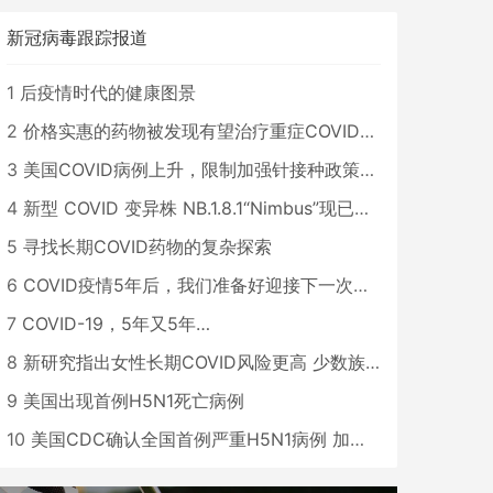
新冠病毒跟踪报道
1
后疫情时代的健康图景
2
价格实惠的药物被发现有望治疗重症COVID患者
3
美国COVID病例上升，限制加强针接种政策即将出台
4
新型 COVID 变异株 NB.1.8.1“Nimbus”现已在美国占据主导地位
5
寻找长期COVID药物的复杂探索
6
COVID疫情5年后，我们准备好迎接下一次大流行了吗？
7
COVID-19，5年又5年…
8
新研究指出女性长期COVID风险更高 少数族裔儿童存在差异
9
美国出现首例H5N1死亡病例
10
美国CDC确认全国首例严重H5N1病例 加州进入紧急状态