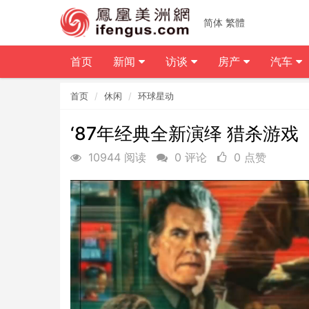
简体
繁體
首页
新闻
访谈
房产
汽车
首页
休闲
环球星动
‘87年经典全新演绎 猎杀游戏
10944 阅读
0 评论
0 点赞