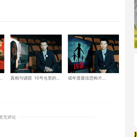
游
真相与谜团 10号仓里的女
或年度最佳恐怖片
人
Weapons兇器
暂无评论