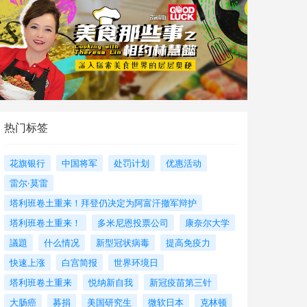
热门标签
花旗银行
中国将军
处罚计划
优惠活动
雷尔·莫雷
塔利班卷土重来！拜登仍决定为阿富汗撤军辩护
塔利班卷土重来！
多米尼恩投票公司
康奈尔大学
議題
什么情况
新型冠状病毒
提高免疫力
快速上涨
白宫简报
世界环境日
塔利班卷土重来
悦纳新自我
新冠疫苗第三针
大肠癌
募捐
美国研究生
微软日本
克林顿