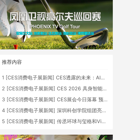
推荐内容
1
[
CES消费电子展新闻
]
CES透露的未来：AI、机器人与智能生活大爆发
2
[
CES消费电子展新闻
]
CES 2026 具身智能与创新领域 中国公司大放异彩
3
[
CES消费电子展新闻
]
CES展会今日落幕 预计2026行业收入将超五千亿美元
4
[
CES消费电子展新闻
]
深圳科创学院组团亮相CES 广受好评
5
[
CES消费电子展新闻
]
传丞环球与玺格和VibeLens共同推出全新耳机