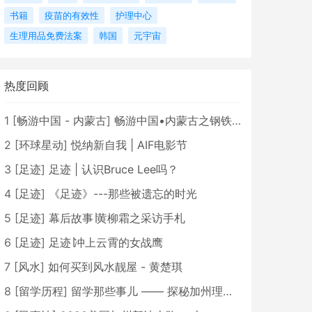
书籍
疫苗的有效性
护理中心
生理用品免费法案
韩国
元宇宙
热度回顾
1
[
畅游中国 - 内蒙古
]
畅游中国•内蒙古之钢铁骄子，魅力包头
2
[
环球星动
]
悦纳新自我 | AIF电影节
3
[
足迹
]
足迹 | 认识Bruce Lee吗？
4
[
足迹
]
《足迹》---那些被遗忘的时光
5
[
足迹
]
幕后故事∣黄柳霜之采访手札
6
[
足迹
]
足迹∣冲上云霄的女战鹰
7
[
风水
]
如何买到风水靓屋 - 黄楚琪
8
[
留学历程
]
留学那些事儿 —— 探秘加州理工学院Caltech博士生活 [上集]