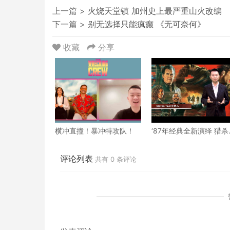
上一篇 >
火烧天堂镇 加州史上最严重山火改编
下一篇 >
别无选择只能疯癫 《无可奈何》
收藏
分享
横冲直撞！暴冲特攻队！
‘87年经典全新演绎 猎杀
戏
评论列表
共有
0
条评论