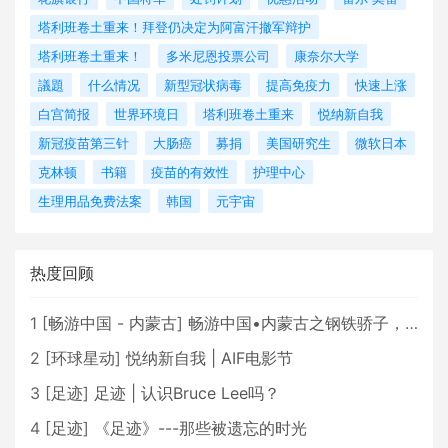
塔利班卷土重来！拜登仍决定为阿富汗撤军辩护
塔利班卷土重来！
多米尼恩投票公司
康奈尔大学
議題
什么情况
新型冠状病毒
提高免疫力
快速上涨
白宫简报
世界环境日
塔利班卷土重来
悦纳新自我
新冠疫苗第三针
大肠癌
募捐
美国研究生
微软日本
克林顿
书籍
疫苗的有效性
护理中心
生理用品免费法案
韩国
元宇宙
热度回顾
1
[
畅游中国 - 内蒙古
]
畅游中国•内蒙古之钢铁骄子，魅力包头
2
[
环球星动
]
悦纳新自我 | AIF电影节
3
[
足迹
]
足迹 | 认识Bruce Lee吗？
4
[
足迹
]
《足迹》---那些被遗忘的时光