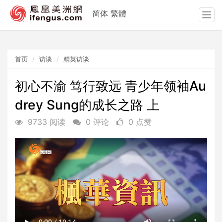
简体
繁體
T
o
g
g
首页
访谈
精英访谈
l
e
n
初心不渝 笃行致远 青少年领袖Au
a
drey Sung的成长之路 上
v
i
9733 阅读
0 评论
0 点赞
g
a
t
i
o
n