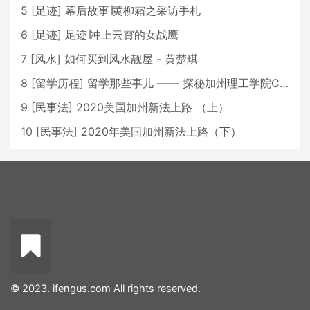
5
[
足迹
]
幕后故事∣黄柳霜之采访手札
6
[
足迹
]
足迹∣冲上云霄的女战鹰
7
[
风水
]
如何买到风水靓屋 - 黄楚琪
8
[
留学历程
]
留学那些事儿 —— 探秘加州理工学院Caltech博士生活 [上集]
9
[
民事法
]
2020美国加州新法上路 （上）
10
[
民事法
]
2020年美国加州新法上路（下）
© 2023. ifengus.com All rights reserved.