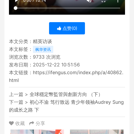
点赞(
0
)
本文分类：
精英访谈
本文标签：
枫华资讯
浏览次数：
9733
次浏览
发布日期：2025-12-22 10:51:56
本文链接：
https://ifengus.com/index.php/a/40862.
html
上一篇 >
全球穩定幣監管與創新方向 （下）
下一篇 >
初心不渝 笃行致远 青少年领袖Audrey Sung
的成长之路 下
收藏
分享