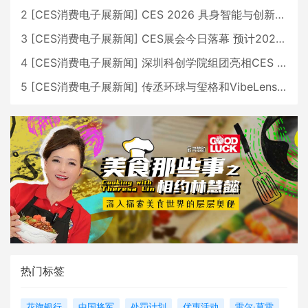
2
[
CES消费电子展新闻
]
CES 2026 具身智能与创新领域 中国公司大放异彩
3
[
CES消费电子展新闻
]
CES展会今日落幕 预计2026行业收入将超五千亿美元
4
[
CES消费电子展新闻
]
深圳科创学院组团亮相CES 广受好评
5
[
CES消费电子展新闻
]
传丞环球与玺格和VibeLens共同推出全新耳机
热门标签
花旗银行
中国将军
处罚计划
优惠活动
雷尔·莫雷