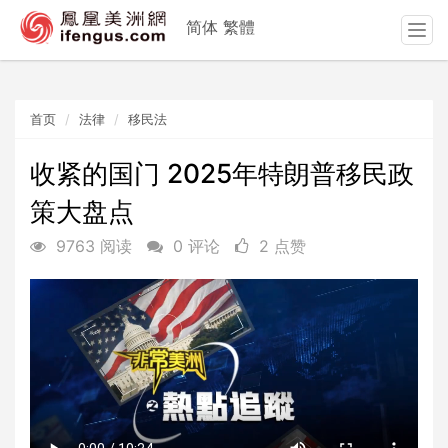
简体
繁體
T
o
g
g
首页
法律
移民法
l
e
n
收紧的国门 2025年特朗普移民政
a
策大盘点
v
i
9763 阅读
0 评论
2 点赞
g
a
t
i
o
n