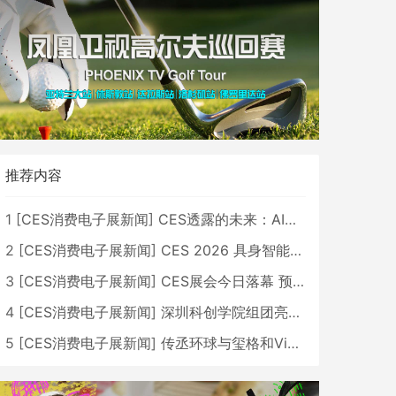
推荐内容
1
[
CES消费电子展新闻
]
CES透露的未来：AI、机器人与智能生活大爆发
2
[
CES消费电子展新闻
]
CES 2026 具身智能与创新领域 中国公司大放异彩
3
[
CES消费电子展新闻
]
CES展会今日落幕 预计2026行业收入将超五千亿美元
4
[
CES消费电子展新闻
]
深圳科创学院组团亮相CES 广受好评
5
[
CES消费电子展新闻
]
传丞环球与玺格和VibeLens共同推出全新耳机