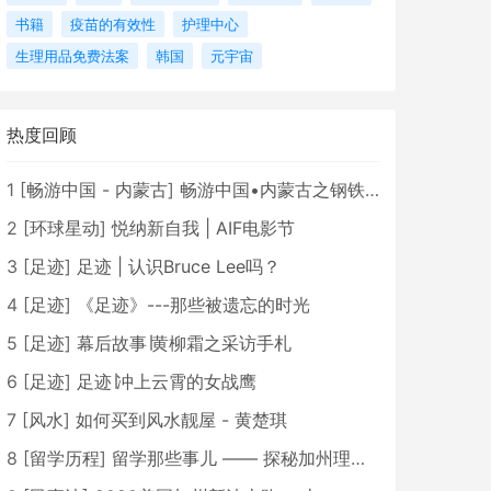
书籍
疫苗的有效性
护理中心
生理用品免费法案
韩国
元宇宙
热度回顾
1
[
畅游中国 - 内蒙古
]
畅游中国•内蒙古之钢铁骄子，魅力包头
2
[
环球星动
]
悦纳新自我 | AIF电影节
3
[
足迹
]
足迹 | 认识Bruce Lee吗？
4
[
足迹
]
《足迹》---那些被遗忘的时光
5
[
足迹
]
幕后故事∣黄柳霜之采访手札
6
[
足迹
]
足迹∣冲上云霄的女战鹰
7
[
风水
]
如何买到风水靓屋 - 黄楚琪
8
[
留学历程
]
留学那些事儿 —— 探秘加州理工学院Caltech博士生活 [上集]