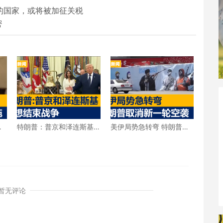
的国家，或将被加征关税
密
击
特朗普：普京和泽连斯基
美伊局势急转弯 特朗普宣
都想结束战争
布取消新一轮空袭
暂无评论