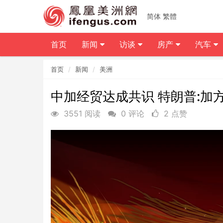
简体
繁體
首页
新闻
访谈
房产
汽车
首页
新闻
美洲
中加经贸达成共识 特朗普:加
3551 阅读
0 评论
2 点赞