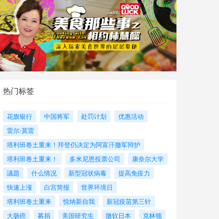
热门标签
花旗银行
中国将军
处罚计划
优惠活动
雷尔·莫雷
塔利班卷土重来！拜登仍决定为阿富汗撤军辩护
塔利班卷土重来！
多米尼恩投票公司
康奈尔大学
議題
什么情况
新型冠状病毒
提高免疫力
快速上涨
白宫简报
世界环境日
塔利班卷土重来
悦纳新自我
新冠疫苗第三针
大肠癌
募捐
美国研究生
微软日本
克林顿