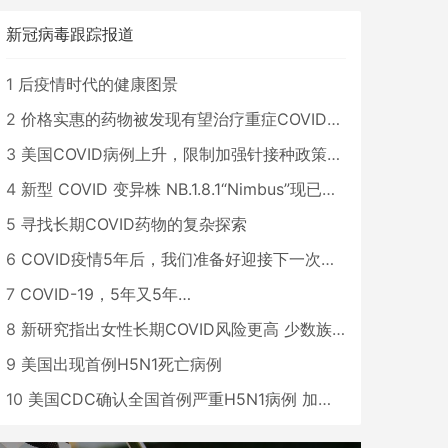
新冠病毒跟踪报道
1
后疫情时代的健康图景
2
价格实惠的药物被发现有望治疗重症COVID患者
3
美国COVID病例上升，限制加强针接种政策即将出台
4
新型 COVID 变异株 NB.1.8.1“Nimbus”现已在美国占据主导地位
5
寻找长期COVID药物的复杂探索
6
COVID疫情5年后，我们准备好迎接下一次大流行了吗？
7
COVID-19，5年又5年…
8
新研究指出女性长期COVID风险更高 少数族裔儿童存在差异
9
美国出现首例H5N1死亡病例
10
美国CDC确认全国首例严重H5N1病例 加州进入紧急状态