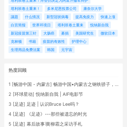
塔利班卷土重来！拜登仍决定为阿富汗撤军辩护
塔利班卷土重来！
多米尼恩投票公司
康奈尔大学
議題
什么情况
新型冠状病毒
提高免疫力
快速上涨
白宫简报
世界环境日
塔利班卷土重来
悦纳新自我
新冠疫苗第三针
大肠癌
募捐
美国研究生
微软日本
克林顿
书籍
疫苗的有效性
护理中心
生理用品免费法案
韩国
元宇宙
热度回顾
1
[
畅游中国 - 内蒙古
]
畅游中国•内蒙古之钢铁骄子，魅力包头
2
[
环球星动
]
悦纳新自我 | AIF电影节
3
[
足迹
]
足迹 | 认识Bruce Lee吗？
4
[
足迹
]
《足迹》---那些被遗忘的时光
5
[
足迹
]
幕后故事∣黄柳霜之采访手札