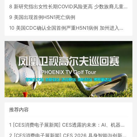
8
新研究指出女性长期COVID风险更高 少数族裔儿童存在差异
9
美国出现首例H5N1死亡病例
10
美国CDC确认全国首例严重H5N1病例 加州进入紧急状态
推荐内容
1
[
CES消费电子展新闻
]
CES透露的未来：AI、机器人与智能生活大爆发
2
[
CES消费电子展新闻
]
CES 2026 具身智能与创新领域 中国公司大放异彩