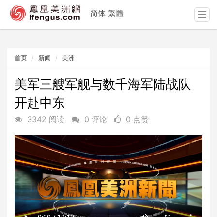
简体
繁體
T
o
g
g
首页
新闻
美洲
l
e
n
美军三艘军舰与数千海军陆战队
a
开赴中东
v
i
3342 阅读
0 评论
0 点赞
g
a
t
i
o
n