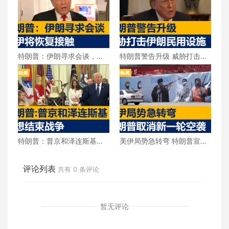
特朗普：伊朗寻求会谈，美
特朗普警告升级 威胁打击伊
伊将恢复接触
朗民用设施
特朗普：普京和泽连斯基都
美伊局势急转弯 特朗普宣布
想结束战争
取消新一轮空袭
评论列表
共有
0
条评论
暂无评论