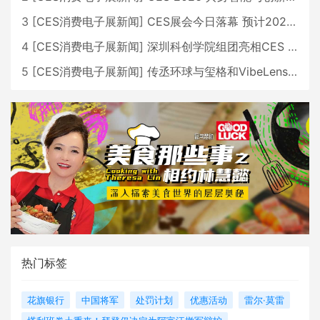
3
[
CES消费电子展新闻
]
CES展会今日落幕 预计2026行业收入将超五千亿美元
4
[
CES消费电子展新闻
]
深圳科创学院组团亮相CES 广受好评
5
[
CES消费电子展新闻
]
传丞环球与玺格和VibeLens共同推出全新耳机
热门标签
花旗银行
中国将军
处罚计划
优惠活动
雷尔·莫雷