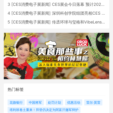
3
[
CES消费电子展新闻
]
CES展会今日落幕 预计2026行业收入将超五千亿美元
4
[
CES消费电子展新闻
]
深圳科创学院组团亮相CES 广受好评
5
[
CES消费电子展新闻
]
传丞环球与玺格和VibeLens共同推出全新耳机
热门标签
花旗银行
中国将军
处罚计划
优惠活动
雷尔·莫雷
塔利班卷土重来！拜登仍决定为阿富汗撤军辩护