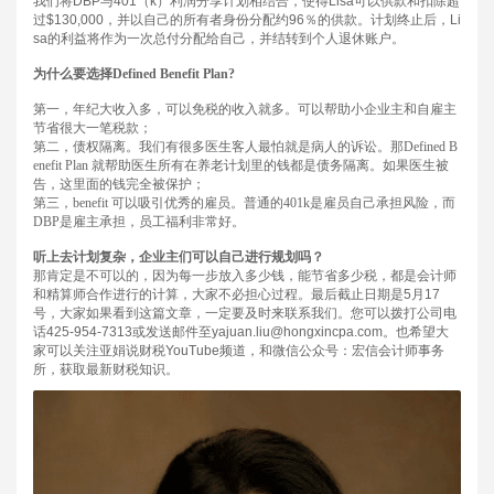
我们将
DBP
与
401
（
k
）利润分享计划相结合，使得
Lisa
可以供款和扣除超
过
$130,000
，并以自己的所有者身份分配约
96
％的供款。计划终止后，
Li
sa
的利益将作为一次总付分配给自己，并结转到个人退休账户。
为什么要选择
Defined Benefit Plan?
第一，年纪大收入多，可以免税的收入就多。可以帮助小企业主和自雇主
节省很大一笔税款；
第二，债权隔离。我们有很多医生客人最怕就是病人的诉讼。那
Defined B
enefit Plan
就帮助医生所有在养老计划里的钱都是债务隔离。如果医生被
告，这里面的钱完全被保护；
第三，
benefit
可以吸引优秀的雇员。普通的
401k
是雇员自己承担风险，而
DBP
是雇主承担，员工福利非常好。
听上去计划复杂，企业主们可以自己进行规划吗？
那肯定是不可以的，因为每一步放入多少钱，能节省多少税，都是会计师
和精算师合作进行的计算，大家不必担心过程。最后截止日期是
5
月
17
号，大家如果看到这篇文章，一定要及时来联系我们。您可以拨打公司电
话
425-954-7313
或发送邮件至
yajuan.liu@hongxincpa.com
。也希望大
家可以关注亚娟说财税
YouTube
频道，和微信公众号：宏信会计师事务
所，获取最新财税知识。