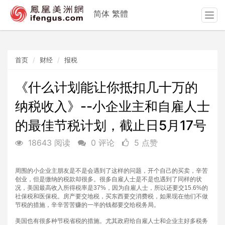
简体
繁體
T
o
g
g
首页
财经
报税
l
e
n
《什么计划能让你抵扣几十万的
a
纳税收入》--小企业主和自雇人士
v
i
的最佳节税计划，截止日5月17号
g
a
18643 阅读
0 评论
5 点赞
t
i
o
周围的小企业主朋友是不是会遇到了这样的问题，开个自己的买卖，辛苦
创业，但是缴纳的税款却很多。很多自雇人士是不是也遇到了同样的状
n
况，美国最高收入所得税率是
37%
，因为自雇人士，所以还要交
15.6%
的
社保税和医保税。房产要交地税，买东西要交消费税，如果现在他们不做
节税的措施，辛辛苦苦赚的一半的钱都要交给税务局。
美国也有很多种节税省税的措施。尤其政府给自雇人士和企业主好多税务