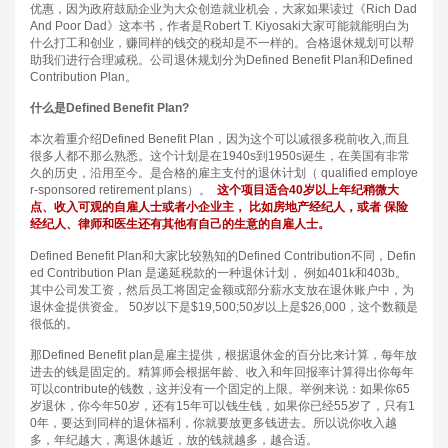
优惠，因为政府鼓励企业为大众创造就业机会，大家如果读过《
Rich Dad
And Poor Dad
》这本书，作者是
Robert T. Kiyosaki
大家可能就能明白为
什么打工和创业，赚同样的钱交的税却是不一样的。合格退休规划可以帮
助我们进行合理减税。公司退休规划分为
Defined Benefit Plan
和
Defined
Contribution Plan
。
什么是
Defined Benefit Plan?
本次着重介绍
Defined Benefit Plan
，因为这个可以减很多税前收入
,
而且
很多人都不那么熟悉。这个计划是在
1940s
到
1950s
诞生，在美国有非常
久的历史，沿用至今。是合格的雇主支付的退休计划（
qualified employe
r-sponsored retirement plans
）。
这个项目适合
40
岁以上年纪稍微大
点、收入可观的自雇人士或者小企业主，
比如房地产经纪人，或者
保险
经纪人、律师和医生还有其他有自己的生意的自雇人士。
Defined Benefit Plan
和大家比较熟知的
Defined Contribution
不同，
Defin
ed Contribution Plan
是递延税款的一种退休计划，
例如
401k
和
403b
。
其中公司发工资，然后员工将固定金额或部分薪水支放在退休账户中，为
退休金提供资金。
50
岁以下是
$19,500;50
岁以上是
$26,000
，这个数额是
很低的。
那
Defined Benefit plan
是雇主提供，根据退休金的百分比来计算，每年放
进去的钱是固定的。精算师会根据年龄、收入和年回报率计算得出你每年
可以
contribute
的钱数，这并没有一个固定的上限。举例来说：如果你
65
岁退休，你今年
50
岁，还有
15
年可以钱生钱，如果你已经
55
岁了，只有
1
0
年，要达到同样的退休福利，你就要放更多钱进去。所以说你收入越
多，年纪越大，离退休越近，放的钱就越多，越合适。