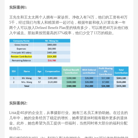
实际案例
1:
王先生和王太太两个人拥有一家诊所。净收入有
74
万，他们的工资有
40
万
5
千，经过我们与客人和精算师一起讨论，根据年龄和收入计算出来一年
两个人可以放入
Defined Benefit Plan
里的钱有多少，可以将把
40
万从他们收
入中减去。那如果按照最高的
37%
税率，他们少交了
13
万的税款。
实际案例
2:
Lisa
是
40
岁的企业主，从事摄影行业。她有三名员工来协助她。在过去的
几年中，她的业务经历了稳定的增长，她希望退休时能有额外更多的退休
金。此外，她也希望为员工提供一些福利，当然同时将大部分的福利分配
给自己
。