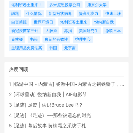
塔利班卷土重来！
多米尼恩投票公司
康奈尔大学
議題
什么情况
新型冠状病毒
提高免疫力
快速上涨
白宫简报
世界环境日
塔利班卷土重来
悦纳新自我
新冠疫苗第三针
大肠癌
募捐
美国研究生
微软日本
克林顿
书籍
疫苗的有效性
护理中心
生理用品免费法案
韩国
元宇宙
热度回顾
1
[
畅游中国 - 内蒙古
]
畅游中国•内蒙古之钢铁骄子，魅力包头
2
[
环球星动
]
悦纳新自我 | AIF电影节
3
[
足迹
]
足迹 | 认识Bruce Lee吗？
4
[
足迹
]
《足迹》---那些被遗忘的时光
5
[
足迹
]
幕后故事∣黄柳霜之采访手札