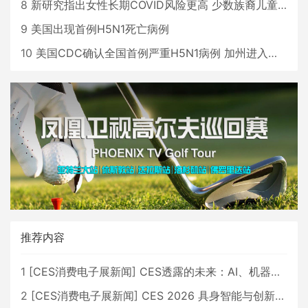
8
新研究指出女性长期COVID风险更高 少数族裔儿童存在差异
9
美国出现首例H5N1死亡病例
10
美国CDC确认全国首例严重H5N1病例 加州进入紧急状态
推荐内容
1
[
CES消费电子展新闻
]
CES透露的未来：AI、机器人与智能生活大爆发
2
[
CES消费电子展新闻
]
CES 2026 具身智能与创新领域 中国公司大放异彩