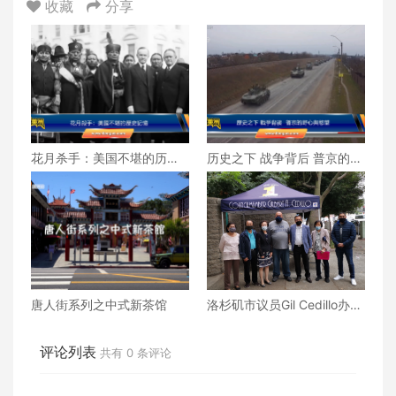
收藏
分享
花月杀手：美国不堪的历史
历史之下 战争背后 普京的野
记忆
心与欲望
唐人街系列之中式新茶馆
洛杉矶市议员Gil Cedillo办公
室爱心大行动 承诺连续40周
赠送盒饭给国泰公寓老人
评论列表
共有
0
条评论