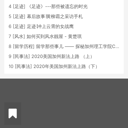
4
[
足迹
]
《足迹》---那些被遗忘的时光
5
[
足迹
]
幕后故事∣黄柳霜之采访手札
6
[
足迹
]
足迹∣冲上云霄的女战鹰
7
[
风水
]
如何买到风水靓屋 - 黄楚琪
8
[
留学历程
]
留学那些事儿 —— 探秘加州理工学院Caltech博士生活 [上集]
9
[
民事法
]
2020美国加州新法上路 （上）
10
[
民事法
]
2020年美国加州新法上路（下）