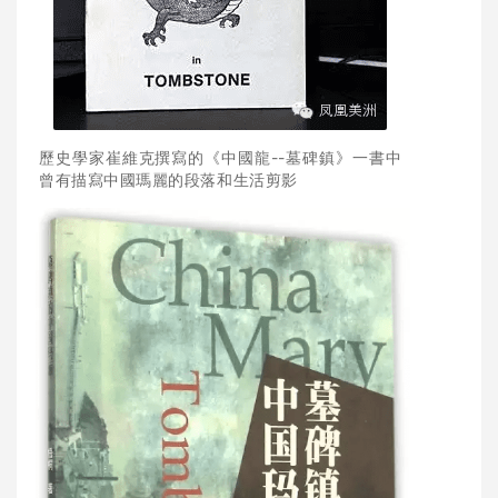
歷史學家崔維克撰寫的《中國龍--墓碑鎮》一書中
曾有描寫中國瑪麗的段落和生活剪影