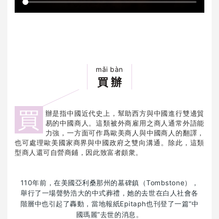
mǎi bàn
買 辦
買
辦是指中國近代史上，幫助西方與中國進行雙邊貿
易的中國商人。這類被外商雇用之商人通常外語能
力強，一方面可作爲歐美商人與中國商人的翻譯，
也可處理歐美國家商界與中國政府之雙向溝通。除此，這類
型商人還可自營商鋪，因此致富者頗衆。
110年前，在美國亞利桑那州的墓碑鎮（Tombstone），
舉行了一場聲勢浩大的中式葬禮，她的去世
在白人社會各
階層中也引起了轟動，
當地報紙Epitaph也刊登了一篇“中
國瑪麗”去世的消息。