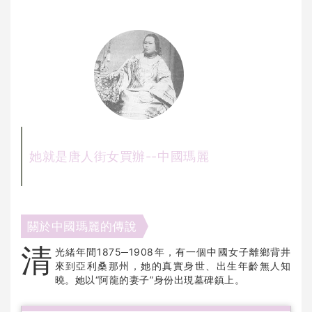
她就是唐人街女買辦--中國瑪麗
關於中國瑪麗的傳說
清
光緒年間1875─1908年，有一個中國女子離鄉背井
來到亞利桑那州，她的真實身世、出生年齡無人知
曉。她以“阿龍的妻子”身份出現墓碑鎮上。