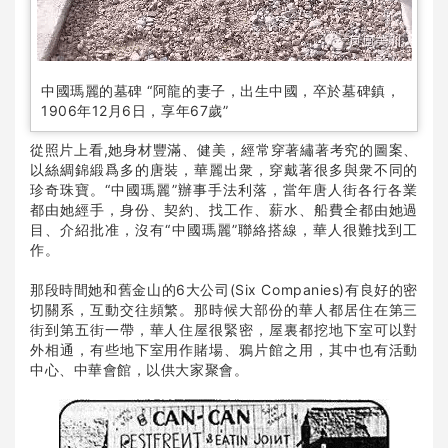
中國瑪麗的墓碑 “阿龍的妻子，出生中國，卒於墓碑鎮，
1906年12月6日，享年67歲”
從照片上看,她身材豐滿、健美，經常穿著繡著考究的圖案、
以絲綢錦緞爲多的唐裝，華麗出衆，穿戴著很多與衆不同的
珍奇珠寶。“中國瑪麗”辦事手法利落，當年唐人街各行各業
都由她經手，身份、契約、找工作、薪水、船費全都由她過
目、介紹批准，沒有“中國瑪麗”聯絡搭線，華人很難找到工
作。
那段時間她和舊金山的6大公司(Six Companies)有良好的密
切關系，互動交往頻繁。那時候大部份的華人都居住在第三
街到第五街一帶，華人住屋很緊密，屋裏都挖地下室可以對
外相通，有些地下室用作賭場、鴉片館之用，其中也有活動
中心、中華會館，以供大家聚會。