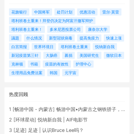
花旗银行
中国将军
处罚计划
优惠活动
雷尔·莫雷
塔利班卷土重来！拜登仍决定为阿富汗撤军辩护
塔利班卷土重来！
多米尼恩投票公司
康奈尔大学
議題
什么情况
新型冠状病毒
提高免疫力
快速上涨
白宫简报
世界环境日
塔利班卷土重来
悦纳新自我
新冠疫苗第三针
大肠癌
募捐
美国研究生
微软日本
克林顿
书籍
疫苗的有效性
护理中心
生理用品免费法案
韩国
元宇宙
热度回顾
1
[
畅游中国 - 内蒙古
]
畅游中国•内蒙古之钢铁骄子，魅力包头
2
[
环球星动
]
悦纳新自我 | AIF电影节
3
[
足迹
]
足迹 | 认识Bruce Lee吗？