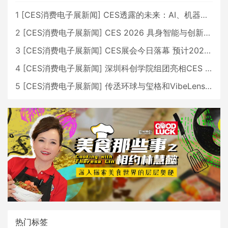
1
[
CES消费电子展新闻
]
CES透露的未来：AI、机器人与智能生活大爆发
2
[
CES消费电子展新闻
]
CES 2026 具身智能与创新领域 中国公司大放异彩
3
[
CES消费电子展新闻
]
CES展会今日落幕 预计2026行业收入将超五千亿美元
4
[
CES消费电子展新闻
]
深圳科创学院组团亮相CES 广受好评
5
[
CES消费电子展新闻
]
传丞环球与玺格和VibeLens共同推出全新耳机
热门标签