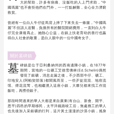
大的幫助，許多有病痛、沒飯吃的人上門求助，“中
國瑪麗”也不會拒他們在門外，一一打點解難，全心全力濟窮
救貧。
曾經有一位白人牛仔從馬背上摔了下來失去一條腿，“中國瑪
麗”不但請人送醫，負擔所有的醫院開銷費用，一直到白人牛
仔完全康複爲止。她熱心公益，在鎮上扶老育幼的善行也贏
得白人社會的敬重，是白人眼中的一位中國奇女子。
關於墓碑鎮
墓
碑鎮是位于亞利桑納州的西南邊陲小鎮，在1877年
期間，當地的一位礦工艾德雪佛林(Ed.Schelin)偶然
發現了銀礦，消息走漏之後，不少西部牛仔、礦工、
印地安人(阿帕契部落)都聞風而至，一些歹徒混混、地痞流
氓、煙花流莺，也相繼湧入這座小鎮，大夥兒都來找工作混
飯吃，再撈些銀子。
那段時間過來的華人大都是來自廣東(有台山、新會、開平、
恩平)四邑的早期移民，太平洋鐵路竣工后，無處務工的華人
也先後加入采銀礦的行列，這片黃土漫漫的沙漠小鎮，搖身