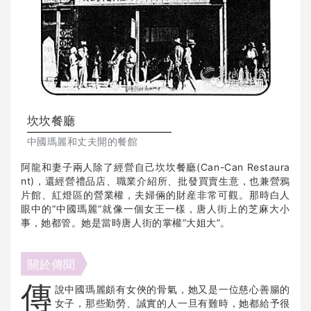
坎坎餐廳
中國瑪麗和丈夫開的餐館
阿龍和妻子兩人除了經營自己坎坎餐廳(Can-Can Restaura
nt)，還經營禮品店、職業介紹所、批發買賣生意，也兼營鴉
片館、紅燈區的營業權，夫婦倆的財産非常可觀。那時白人
眼中的“中國瑪麗”就像一個女王一樣，唐人街上的芝麻大小
事，她都管。她是當時唐人街的掌權“大姐大”。
關於傳聞
傳
說中國瑪麗頗有女俠的骨氣，她又是一位慈心善腸的
女子，那些勤勞、誠實的人一旦有難時，她都給予很