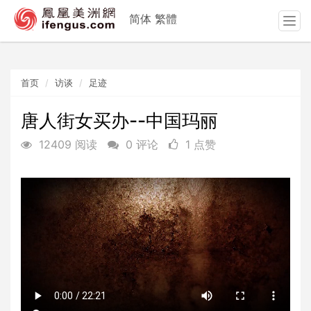
简体
繁體
T
o
g
g
首页
访谈
足迹
l
e
n
唐人街女买办--中国玛丽
a
12409 阅读
0 评论
1 点赞
v
i
g
a
t
i
o
n