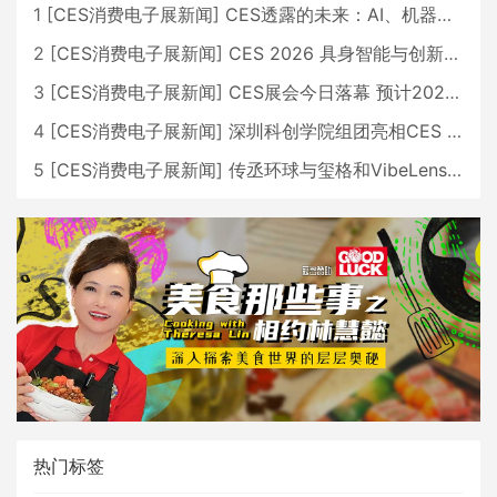
1
[
CES消费电子展新闻
]
CES透露的未来：AI、机器人与智能生活大爆发
2
[
CES消费电子展新闻
]
CES 2026 具身智能与创新领域 中国公司大放异彩
3
[
CES消费电子展新闻
]
CES展会今日落幕 预计2026行业收入将超五千亿美元
4
[
CES消费电子展新闻
]
深圳科创学院组团亮相CES 广受好评
5
[
CES消费电子展新闻
]
传丞环球与玺格和VibeLens共同推出全新耳机
热门标签