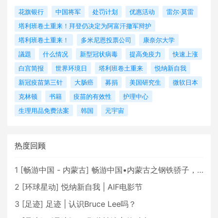
花旗银行
中国将军
处罚计划
优惠活动
雷尔·莫雷
塔利班卷土重来！拜登仍决定为阿富汗撤军辩护
塔利班卷土重来！
多米尼恩投票公司
康奈尔大学
議題
什么情况
新型冠状病毒
提高免疫力
快速上涨
白宫简报
世界环境日
塔利班卷土重来
悦纳新自我
新冠疫苗第三针
大肠癌
募捐
美国研究生
微软日本
克林顿
书籍
疫苗的有效性
护理中心
生理用品免费法案
韩国
元宇宙
热度回顾
1
[
畅游中国 - 内蒙古
]
畅游中国•内蒙古之钢铁骄子，魅力包头
2
[
环球星动
]
悦纳新自我 | AIF电影节
3
[
足迹
]
足迹 | 认识Bruce Lee吗？