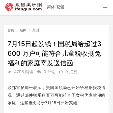
简体
繁體
T
o
g
g
首页
新闻
美洲
l
e
n
7月15日起发钱！国税局给超过3
a
600 万户可能符合儿童税收抵免
v
i
福利的家庭寄发送信函
g
a
4796 阅读
0 评论
0 点赞
t
i
o
联邦官员周一表示，美国国税局已开始给根据报税情
n
况，通过邮件联系数百万可能符合子女税优惠款项的
家庭，这些抵免将于7月15日开始实施。