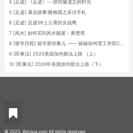
4
[
足迹
]
《足迹》---那些被遗忘的时光
5
[
足迹
]
幕后故事∣黄柳霜之采访手札
6
[
足迹
]
足迹∣冲上云霄的女战鹰
7
[
风水
]
如何买到风水靓屋 - 黄楚琪
8
[
留学历程
]
留学那些事儿 —— 探秘加州理工学院Caltech博士生活 [上集]
9
[
民事法
]
2020美国加州新法上路 （上）
10
[
民事法
]
2020年美国加州新法上路（下）
© 2023. ifengus.com All rights reserved.