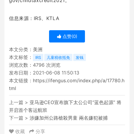
gov/childtaxcredit2021。
信息来源：IRS、KTLA
点赞(
0
)
本文分类：
美洲
本文标签：
IRS
儿童税收抵免
发钱
浏览次数：
4796
次浏览
发布日期：2021-06-08 11:50:13
本文链接：
https://ifengus.com/index.php/a/17780.h
tml
上一篇 >
亚马逊CEO宣布旗下太公公司“蓝色起源” 将
开启首个客运航班
下一篇 >
涉嫌加州公路槍殺男童 兩名嫌犯被捕
收藏
分享