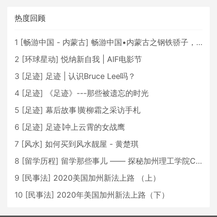
热度回顾
1
[
畅游中国 - 内蒙古
]
畅游中国•内蒙古之钢铁骄子，魅力包头
2
[
环球星动
]
悦纳新自我 | AIF电影节
3
[
足迹
]
足迹 | 认识Bruce Lee吗？
4
[
足迹
]
《足迹》---那些被遗忘的时光
5
[
足迹
]
幕后故事∣黄柳霜之采访手札
6
[
足迹
]
足迹∣冲上云霄的女战鹰
7
[
风水
]
如何买到风水靓屋 - 黄楚琪
8
[
留学历程
]
留学那些事儿 —— 探秘加州理工学院Caltech博士生活 [上集]
9
[
民事法
]
2020美国加州新法上路 （上）
10
[
民事法
]
2020年美国加州新法上路（下）