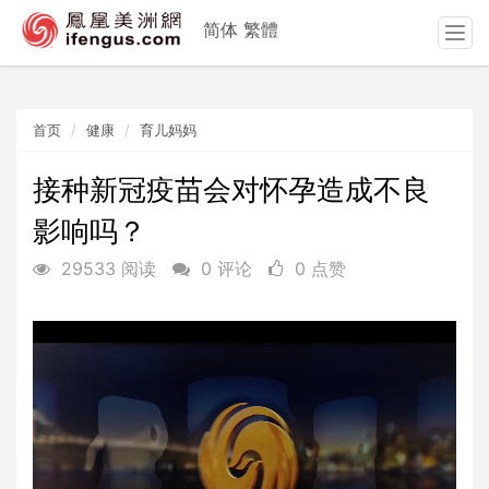
简体
繁體
T
o
g
g
首页
健康
育儿妈妈
l
e
n
接种新冠疫苗会对怀孕造成不良
a
影响吗？
v
i
29533 阅读
0 评论
0 点赞
g
a
t
i
o
n