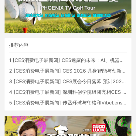
推荐内容
1
[
CES消费电子展新闻
]
CES透露的未来：AI、机器人与智能生活大爆发
2
[
CES消费电子展新闻
]
CES 2026 具身智能与创新领域 中国公司大放异彩
3
[
CES消费电子展新闻
]
CES展会今日落幕 预计2026行业收入将超五千亿美元
4
[
CES消费电子展新闻
]
深圳科创学院组团亮相CES 广受好评
5
[
CES消费电子展新闻
]
传丞环球与玺格和VibeLens共同推出全新耳机