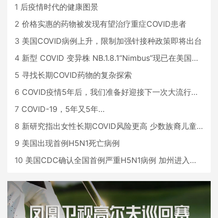
1
后疫情时代的健康图景
2
价格实惠的药物被发现有望治疗重症COVID患者
3
美国COVID病例上升，限制加强针接种政策即将出台
4
新型 COVID 变异株 NB.1.8.1“Nimbus”现已在美国占据主导地位
5
寻找长期COVID药物的复杂探索
6
COVID疫情5年后，我们准备好迎接下一次大流行了吗？
7
COVID-19，5年又5年…
8
新研究指出女性长期COVID风险更高 少数族裔儿童存在差异
9
美国出现首例H5N1死亡病例
10
美国CDC确认全国首例严重H5N1病例 加州进入紧急状态