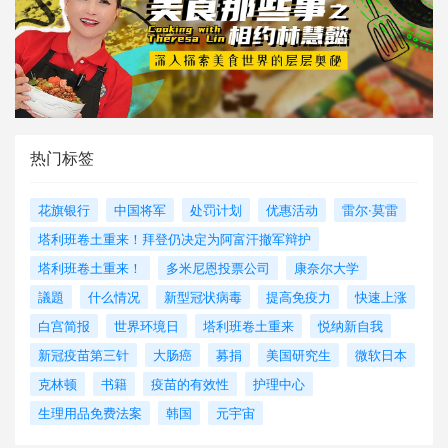
热门标签
花旗银行
中国将军
处罚计划
优惠活动
雷尔·莫雷
塔利班卷土重来！拜登仍决定为阿富汗撤军辩护
塔利班卷土重来！
多米尼恩投票公司
康奈尔大学
議題
什么情况
新型冠状病毒
提高免疫力
快速上涨
白宫简报
世界环境日
塔利班卷土重来
悦纳新自我
新冠疫苗第三针
大肠癌
募捐
美国研究生
微软日本
克林顿
书籍
疫苗的有效性
护理中心
生理用品免费法案
韩国
元宇宙