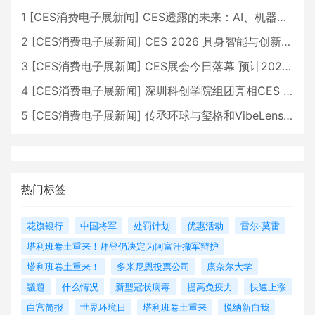
1
[
CES消费电子展新闻
]
CES透露的未来：AI、机器人与智能生活大爆发
2
[
CES消费电子展新闻
]
CES 2026 具身智能与创新领域 中国公司大放异彩
3
[
CES消费电子展新闻
]
CES展会今日落幕 预计2026行业收入将超五千亿美元
4
[
CES消费电子展新闻
]
深圳科创学院组团亮相CES 广受好评
5
[
CES消费电子展新闻
]
传丞环球与玺格和VibeLens共同推出全新耳机
热门标签
花旗银行
中国将军
处罚计划
优惠活动
雷尔·莫雷
塔利班卷土重来！拜登仍决定为阿富汗撤军辩护
塔利班卷土重来！
多米尼恩投票公司
康奈尔大学
議題
什么情况
新型冠状病毒
提高免疫力
快速上涨
白宫简报
世界环境日
塔利班卷土重来
悦纳新自我