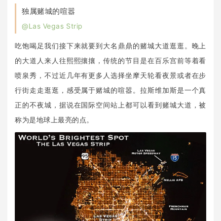
独属赌城的喧嚣
@Las Vegas Strip
吃饱喝足我们接下来就要到大名鼎鼎的赌城大道逛逛。晚上
的大道人来人往熙熙攘攘，传统的节目是在百乐宫前等着看
喷泉秀，不过近几年有更多人选择坐摩天轮看夜景或者在步
行街走走逛逛，感受属于赌城的喧嚣。拉斯维加斯是一个真
正的不夜城，据说在国际空间站上都可以看到赌城大道，被
称为是地球上最亮的点。