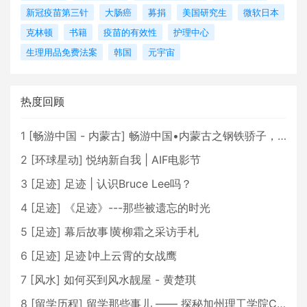
新冠疫苗第三针
大肠癌
募捐
美国研究生
微软日本
克林顿
书籍
疫苗的有效性
护理中心
生理用品免费法案
韩国
元宇宙
热度回顾
1
[
畅游中国 - 内蒙古
]
畅游中国•内蒙古之钢铁骄子，魅力包头
2
[
环球星动
]
悦纳新自我 | AIF电影节
3
[
足迹
]
足迹 | 认识Bruce Lee吗？
4
[
足迹
]
《足迹》---那些被遗忘的时光
5
[
足迹
]
幕后故事∣黄柳霜之采访手札
6
[
足迹
]
足迹∣冲上云霄的女战鹰
7
[
风水
]
如何买到风水靓屋 - 黄楚琪
8
[
留学历程
]
留学那些事儿 —— 探秘加州理工学院Caltech博士生活 [上集]