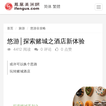
简体
繁體
T
o
g
g
首页
旅游
悠游全攻略
l
e
n
悠游│探索赌城之酒店新体验
a
4412 阅读
0 评论
0 点赞
v
i
g
或许可以换个思路
a
t
玩转赌城酒店
i
o
n
探索赌城系列之