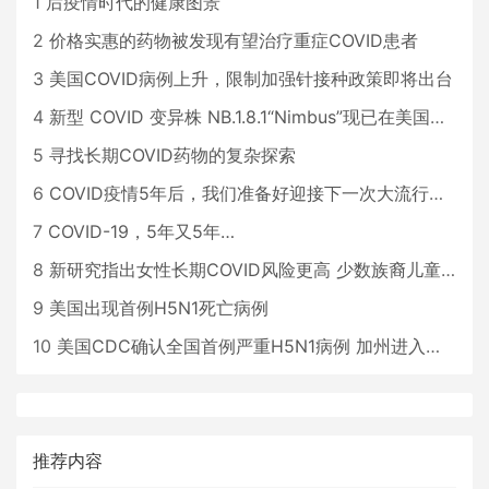
1
后疫情时代的健康图景
2
价格实惠的药物被发现有望治疗重症COVID患者
3
美国COVID病例上升，限制加强针接种政策即将出台
4
新型 COVID 变异株 NB.1.8.1“Nimbus”现已在美国占据主导地位
5
寻找长期COVID药物的复杂探索
6
COVID疫情5年后，我们准备好迎接下一次大流行了吗？
7
COVID-19，5年又5年…
8
新研究指出女性长期COVID风险更高 少数族裔儿童存在差异
9
美国出现首例H5N1死亡病例
10
美国CDC确认全国首例严重H5N1病例 加州进入紧急状态
推荐内容