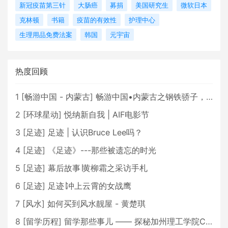
新冠疫苗第三针
大肠癌
募捐
美国研究生
微软日本
克林顿
书籍
疫苗的有效性
护理中心
生理用品免费法案
韩国
元宇宙
热度回顾
1
[
畅游中国 - 内蒙古
]
畅游中国•内蒙古之钢铁骄子，魅力包头
2
[
环球星动
]
悦纳新自我 | AIF电影节
3
[
足迹
]
足迹 | 认识Bruce Lee吗？
4
[
足迹
]
《足迹》---那些被遗忘的时光
5
[
足迹
]
幕后故事∣黄柳霜之采访手札
6
[
足迹
]
足迹∣冲上云霄的女战鹰
7
[
风水
]
如何买到风水靓屋 - 黄楚琪
8
[
留学历程
]
留学那些事儿 —— 探秘加州理工学院Caltech博士生活 [上集]