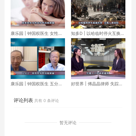
康乐园 | 钟国权医生 女性也
知多D | 以哈临时停火互换人
有性功能障碍
质囚犯 朝鲜成功发射军事侦
察卫星
康乐园 | 钟国权医生 五分之
好世界 | 傅晶晶律师 失踪人
一的男性有性功能障碍
口的资产处理
评论列表
共有
0
条评论
暂无评论