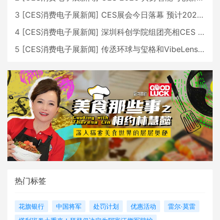
3
[
CES消费电子展新闻
]
CES展会今日落幕 预计2026行业收入将超五千亿美元
4
[
CES消费电子展新闻
]
深圳科创学院组团亮相CES 广受好评
5
[
CES消费电子展新闻
]
传丞环球与玺格和VibeLens共同推出全新耳机
热门标签
花旗银行
中国将军
处罚计划
优惠活动
雷尔·莫雷