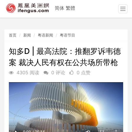
简体
繁體
T
o
g
g
首页
新闻
粤语新闻
粤语节目
l
e
n
知多D | 最高法院：推翻罗诉韦德
a
案 裁决人民有权在公共场所带枪
v
i
4305 阅读
0 评论
0 点赞
g
a
t
i
o
n