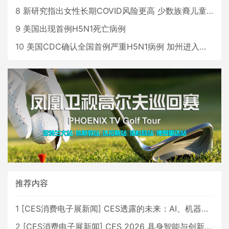
8
新研究指出女性长期COVID风险更高 少数族裔儿童存在差异
9
美国出现首例H5N1死亡病例
10
美国CDC确认全国首例严重H5N1病例 加州进入紧急状态
推荐内容
1
[
CES消费电子展新闻
]
CES透露的未来：AI、机器人与智能生活大爆发
2
[
CES消费电子展新闻
]
CES 2026 具身智能与创新领域 中国公司大放异彩