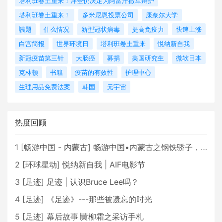
塔利班卷土重来！拜登仍决定为阿富汗撤军辩护
塔利班卷土重来！
多米尼恩投票公司
康奈尔大学
議題
什么情况
新型冠状病毒
提高免疫力
快速上涨
白宫简报
世界环境日
塔利班卷土重来
悦纳新自我
新冠疫苗第三针
大肠癌
募捐
美国研究生
微软日本
克林顿
书籍
疫苗的有效性
护理中心
生理用品免费法案
韩国
元宇宙
热度回顾
1
[
畅游中国 - 内蒙古
]
畅游中国•内蒙古之钢铁骄子，魅力包头
2
[
环球星动
]
悦纳新自我 | AIF电影节
3
[
足迹
]
足迹 | 认识Bruce Lee吗？
4
[
足迹
]
《足迹》---那些被遗忘的时光
5
[
足迹
]
幕后故事∣黄柳霜之采访手札