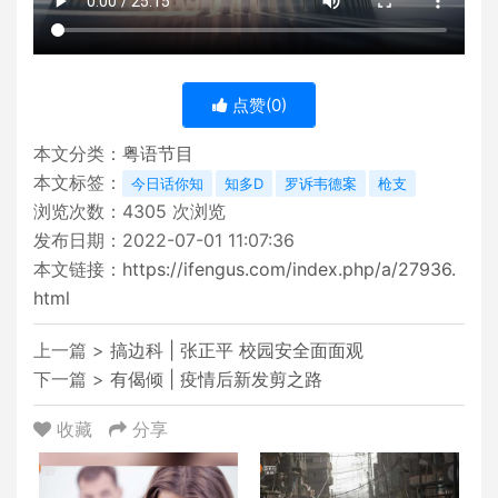
点赞(
0
)
本文分类：
粤语节目
本文标签：
今日话你知
知多D
罗诉韦德案
枪支
浏览次数：
4305
次浏览
发布日期：2022-07-01 11:07:36
本文链接：
https://ifengus.com/index.php/a/27936.
html
上一篇 >
搞边科 | 张正平 校园安全面面观
下一篇 >
有偈倾 | 疫情后新发剪之路
收藏
分享